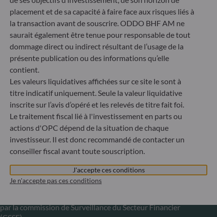
placement et de sa capacité à faire face aux risques liés à
Gallusanlage 8
la transaction avant de souscrire. ODDO BHF AM ne
60329 Frankfurt am Main
saurait également être tenue pour responsable de tout
Allemagne
dommage direct ou indirect résultant de l’usage de la
+49 (0) 69 920 50 0
présente publication ou des informations qu’elle
Société de Gestion de Portefeuille agréée par la
contient.
Bundesanstalt für Finanzdienstleistungsaufsicht (« BaFin »)
Les valeurs liquidatives affichées sur ce site le sont à
Enregistrement commercial : HRB 11971 tribunal local de
Düsseldorf
titre indicatif uniquement. Seule la valeur liquidative
inscrite sur l’avis d’opéré et les relevés de titre fait foi.
Le traitement fiscal lié à l'investissement en parts ou
ODDO BHF Asset Management LUX
actions d'OPC dépend de la situation de chaque
investisseur. Il est donc recommandé de contacter un
6, rue Gabriel Lippmann
conseiller fiscal avant toute souscription.
L-5365 Munsbach
Luxembourg
J'accepte ces conditions
+352 45 76 76 245
Je n'accepte pas ces conditions
Enregistré au registre du commerce et des sociétés de
Luxembourg sous le numéro B 29891 Agréé et supervisé
par la commission de Surveillance du Secteur Financier