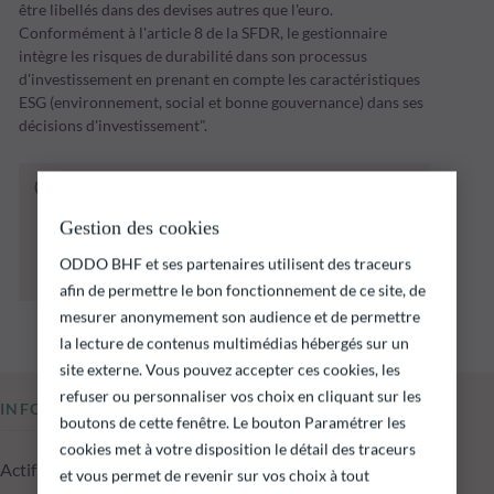
être libellés dans des devises autres que l'euro.
Conformément à l'article 8 de la SFDR, le gestionnaire
intègre les risques de durabilité dans son processus
d'investissement en prenant en compte les caractéristiques
ESG (environnement, social et bonne gouvernance) dans ses
décisions d'investissement".
Le fonds ci‑dessous présente notamment un
risque de perte en capital.
Gestion des cookies
Il est rappelé que les performances passées ne
préjugent pas des performances futures et ne
ODDO BHF et ses partenaires utilisent des traceurs
sont pas constantes dans le temps.
afin de permettre le bon fonctionnement de ce site, de
mesurer anonymement son audience et de permettre
la lecture de contenus multimédias hébergés sur un
site externe. Vous pouvez accepter ces cookies, les
refuser ou personnaliser vos choix en cliquant sur les
INFORMATIONS CLÉS
boutons de cette fenêtre. Le bouton Paramétrer les
cookies met à votre disposition le détail des traceurs
Actif net du fonds au 05.08.2026
et vous permet de revenir sur vos choix à tout