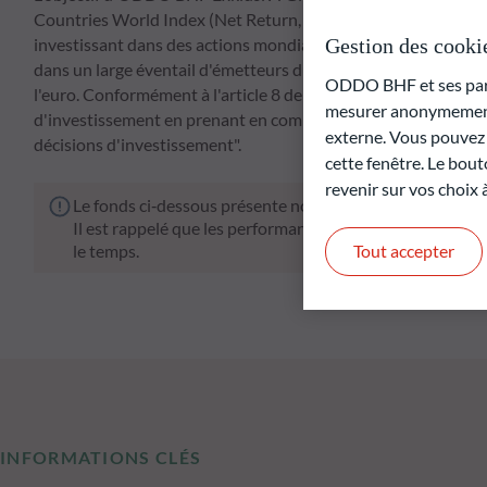
Countries World Index (Net Return, EUR), après réinvestissem
Gestion des cooki
investissant dans des actions mondiales. L'exposition aux act
dans un large éventail d'émetteurs du monde entier et les inv
ODDO BHF et ses parte
l'euro. Conformément à l'article 8 de la SFDR, le gestionnaire
mesurer anonymement 
d'investissement en prenant en compte les caractéristiques 
externe. Vous pouvez a
décisions d'investissement".
cette fenêtre. Le bout
revenir sur vos choix
Le fonds ci‑dessous présente notamment un risque de pe
Il est rappelé que les performances passées ne préjugen
le temps.
Tout accepter
INFORMATIONS CLÉS