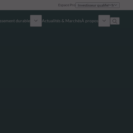
Espace Pro
Investisseur qualifié
fr
issement durable
Actualités & Marchés
À propos
Présentation
Identité
Approche
Gouvernance
Publications
Notre équipe commerciale
Nos bureaux
Nous contacter