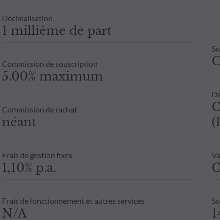
Décimalisation
1 millième de part
So
Commission de souscription
5.00% maximum
Dé
C
Commission de rachat
néant
(
Frais de gestion fixes
Va
1,10% p.a.
C
Frais de fonctionnement et autres services
So
N/A
1