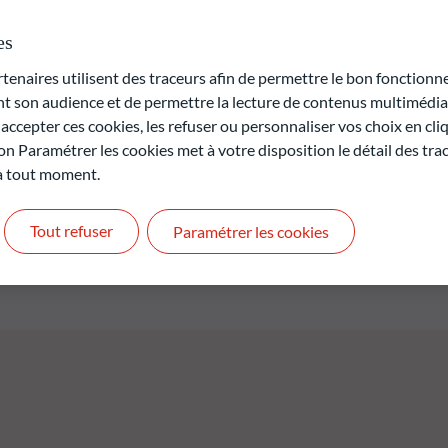
ent des dividendes, sur une période continue de cinq ans, en
es
ions du compartiment est toujours supérieure à 90%. Il investit
estissements peuvent être libellés dans des devises autres que
naires utilisent des traceurs afin de permettre le bon fonctionne
 intègre les risques de durabilité dans son processus
son audience et de permettre la lecture de contenus multimédias
ESG (environnement, social et bonne gouvernance) dans ses
ccepter ces cookies, les refuser ou personnaliser vos choix en cli
on Paramétrer les cookies met à votre disposition le détail des tr
 à tout moment.
rte en capital.
t pas des performances futures et ne sont pas constantes dans
Tout refuser
Paramétrer les cookies