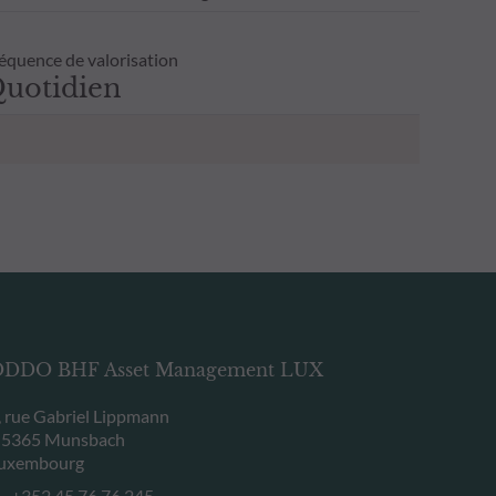
équence de valorisation
uotidien
DDO BHF Asset Management LUX
, rue Gabriel Lippmann
-5365 Munsbach
uxembourg
+352 45 76 76 245