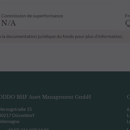
Commission de superformance
Fr
N/A
Q
 à la documentation juridique du fonds pour plus d’information.
ODDO BHF Asset Management GmbH
O
Herzogstraße 15
6
40217 Düsseldorf
L
Allemagne
L
+49 (0) 211 239 24 01