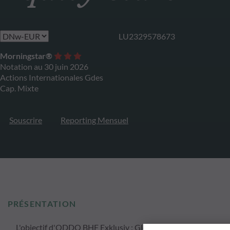
LU2329578673
Morningstar®
Notation au 30 juin 2026
Actions Internationales Gdes
Cap. Mixte
Souscrire
Reporting Mensuel
PRÉSENTATION
L'objectif d'ODDO BHF Exklusiv : Global Equity Stars a pour o