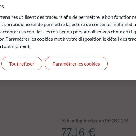
on et de qualité. Un investissement dans le fonds ODDO BHF
es
la performance des marchés émergents.
naires utilisent des traceurs afin de permettre le bon fonctionne
rte en capital.
son audience et de permettre la lecture de contenus multimédias
t pas des performances futures et ne sont pas constantes dans
ccepter ces cookies, les refuser ou personnaliser vos choix en cli
on Paramétrer les cookies met à votre disposition le détail des tr
 à tout moment.
Tout refuser
Paramétrer les cookies
Valeur liquidative au 06.08.2026
77,16 €