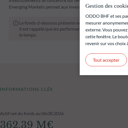
investissements se concentre sur des critères de valorisati
Gestion des cooki
Emerging Markets permet aux investisseurs de participer à 
ODDO BHF et ses parte
Le fonds ci‑dessous présente notamment un risque de pe
mesurer anonymement 
Il est rappelé que les performances passées ne préjugen
externe. Vous pouvez a
le temps.
cette fenêtre. Le bout
revenir sur vos choix
Tout accepter
INFORMATIONS CLÉS
Actif net du fonds au 06.08.2026
362,39 M€