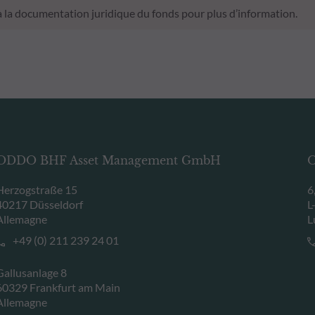
 à la documentation juridique du fonds pour plus d’information.
ODDO BHF Asset Management GmbH
O
Herzogstraße 15
6
40217 Düsseldorf
L
Allemagne
L
+49 (0) 211 239 24 01
Gallusanlage 8
60329 Frankfurt am Main
Allemagne