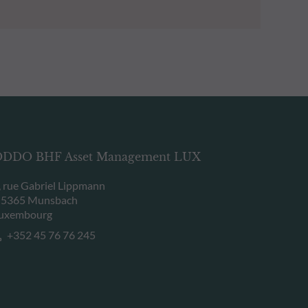
DDO BHF Asset Management LUX
, rue Gabriel Lippmann
-5365 Munsbach
uxembourg
+352 45 76 76 245