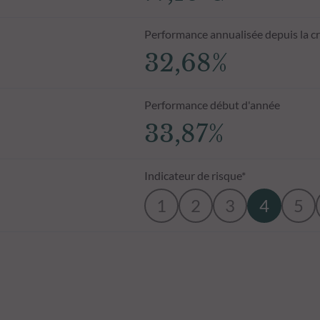
Performance annualisée depuis la c
32,68%
Performance début d'année
33,87%
Indicateur de risque*
1
2
3
4
5