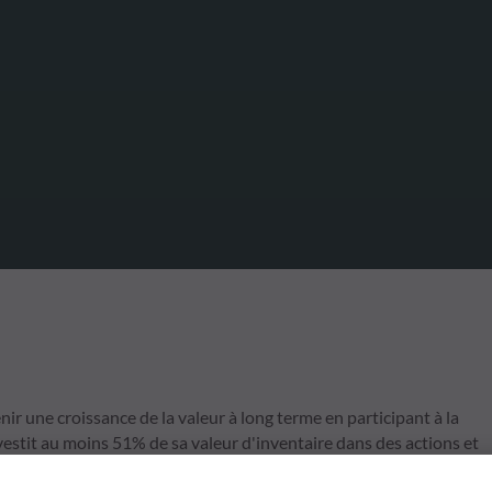
nir une croissance de la valeur à long terme en participant à la
stit au moins 51% de sa valeur d'inventaire dans des actions et
ice MSCI Emerging Markets EUR NR. Le processus de sélection des