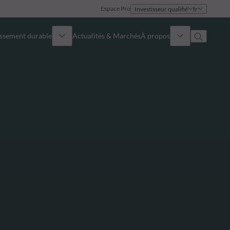
Espace Pro
Investisseur qualifié
fr
issement durable
Actualités & Marchés
À propos
Présentation
Identité
Approche
Gouvernance
Publications
Notre équipe commerciale
Nos bureaux
Nous contacter