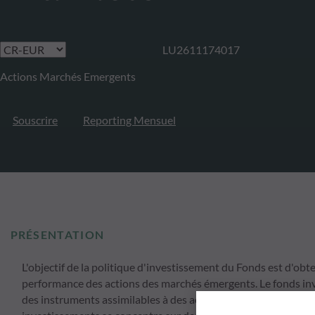
LU2611174017
Actions Marchés Emergents
Souscrire
Reporting Mensuel
PRÉSENTATION
L'objectif de la politique d'investissement du Fonds est d'obte
performance des actions des marchés émergents. Le fonds inve
des instruments assimilables à des actions inclus dans l'ind