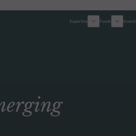
Expertise
Fonds
Invest
Vue d’ensemble
Tous les fonds
Actions
Sélection de fonds
Obligations
Comment souscrire ?
erging
Multi-Actifs
ETF actifs
Private Assets