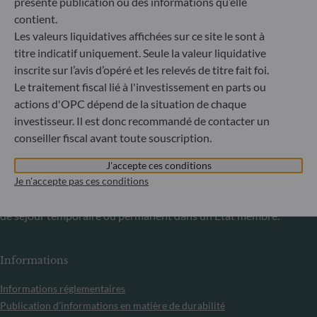
présente publication ou des informations qu’elle
Communiqué sur les sanctions européennes contre la
contient.
Russie
Les valeurs liquidatives affichées sur ce site le sont à
S’inscrivant dans le cadre des sanctions prises par l’Union
titre indicatif uniquement. Seule la valeur liquidative
européenne dans le cadre de la crise ukrainienne, nous vous
inscrite sur l’avis d’opéré et les relevés de titre fait foi.
informons que, compte tenu des dispositions des
Le traitement fiscal lié à l'investissement en parts ou
règlements UE n°833/2014 et UE n°398/2022, la
actions d'OPC dépend de la situation de chaque
souscription des parts des fonds gérés par la Société de
investisseur. Il est donc recommandé de contacter un
Gestion est interdite à tout ressortissant russe ou
conseiller fiscal avant toute souscription.
biélorusse, à toute personne physique résidant en Russie
ou en Biélorussie ou à toute personne morale, toute entité
J'accepte ces conditions
ou tout organisme établi en Russie ou en Biélorussie, à
Je n'accepte pas ces conditions
l’exception des ressortissants d’un État membre de l’Union
européenne et aux personnes physiques titulaires d’un titre
de séjour temporaire ou permanent dans un État membre.
Informations
Informations réglementaires
Publication d’informations en matière de durabilité