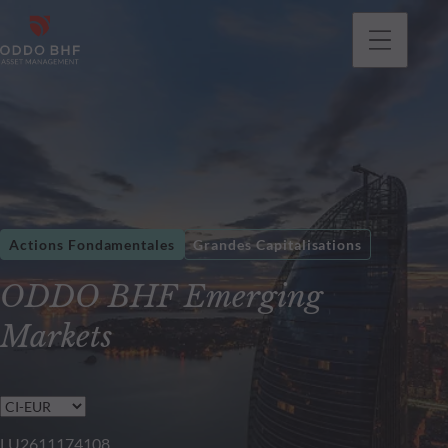
Actions Fondamentales
Grandes Capitalisations
ODDO BHF Emerging
Markets
LU2611174108