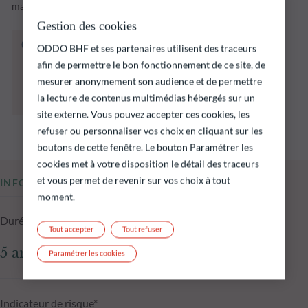
marchés émergents.
Gestion des cookies
Le fonds ci‑dessous présente notamment un
ODDO BHF et ses partenaires utilisent des traceurs
risque de perte en capital.
afin de permettre le bon fonctionnement de ce site, de
Il est rappelé que les performances passées ne
mesurer anonymement son audience et de permettre
préjugent pas des performances futures et ne
la lecture de contenus multimédias hébergés sur un
sont pas constantes dans le temps.
site externe. Vous pouvez accepter ces cookies, les
refuser ou personnaliser vos choix en cliquant sur les
boutons de cette fenêtre. Le bouton Paramétrer les
cookies met à votre disposition le détail des traceurs
et vous permet de revenir sur vos choix à tout
INFORMATIONS CLÉS
moment.
Durée d'investissement conseillée
Tout accepter
Tout refuser
5 ans
Paramétrer les cookies
Indicateur de risque*