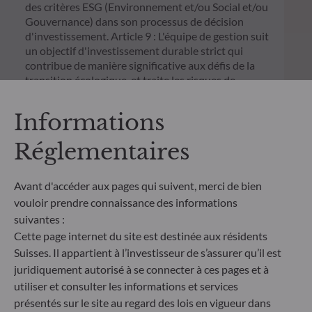
des critères ESG (Environnement et/ou Social et/ou
Gouvernance) dans son processus de décision
d'investissement. Article 9 : L'équipe de gestion suit
un objectif d'investissement durable strict qui
contribue de manière significative aux défis de la
transition écologique, et traite les risques de
durabilité par le biais de notations fournies par le
fournisseur externe de données ESG de la société
Informations
de gestion
Réglementaires
Avant d'accéder aux pages qui suivent, merci de bien
vouloir prendre connaissance des informations
suivantes :
Cette page internet du site est destinée aux résidents
Suisses. Il appartient à l’investisseur de s’assurer qu’il est
juridiquement autorisé à se connecter à ces pages et à
utiliser et consulter les informations et services
présentés sur le site au regard des lois en vigueur dans