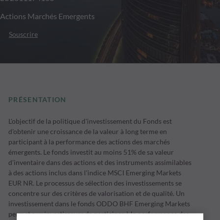
Actions Marchés Emergents
Souscrire
PRÉSENTATION
L'objectif de la politique d'investissement du Fonds est
d'obtenir une croissance de la valeur à long terme en
participant à la performance des actions des marchés
émergents. Le fonds investit au moins 51% de sa valeur
d'inventaire dans des actions et des instruments assimilables
à des actions inclus dans l'indice MSCI Emerging Markets
EUR NR. Le processus de sélection des investissements se
concentre sur des critères de valorisation et de qualité. Un
investissement dans le fonds ODDO BHF Emerging Markets
permet aux investisseurs de participer à la performance des