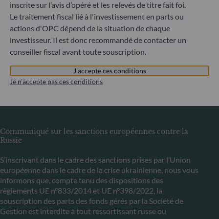
inscrite sur l’avis d’opéré et les relevés de titre fait foi.
ODDO BHF Asset Management LUX
Le traitement fiscal lié à l'investissement en parts ou
6, rue Gabriel Lippmann
actions d'OPC dépend de la situation de chaque
L-5365 Munsbach
investisseur. Il est donc recommandé de contacter un
Luxembourg
conseiller fiscal avant toute souscription.
+352 45 76 76 245
Enregistré au registre du commerce et des sociétés de
J'accepte ces conditions
Luxembourg sous le numéro B 29891 Agréé et supervisé
Je n'accepte pas ces conditions
par la commission de Surveillance du Secteur Financier
(CSSF)
Communiqué sur les sanctions européennes contre la
Russie
S’inscrivant dans le cadre des sanctions prises par l’Union
européenne dans le cadre de la crise ukrainienne, nous vous
informons que, compte tenu des dispositions des
règlements UE n°833/2014 et UE n°398/2022, la
souscription des parts des fonds gérés par la Société de
Gestion est interdite à tout ressortissant russe ou