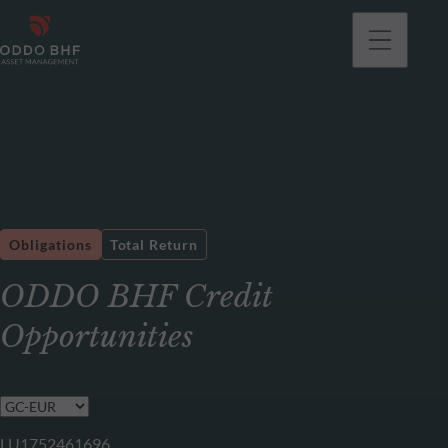
Obligations
Total Return
ODDO BHF Credit
Opportunities
LU1752461696