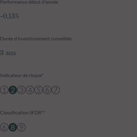
Performance début d'année
-0,13%
Durée d'investissement conseillée
3 ans
Indicateur de risque*
1
2
3
4
5
6
7
Classification SFDR**
6
8
9