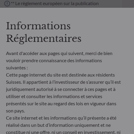
** Le règlement européen sur la publication
d’informations en matière de durabilité dans le
secteur des services financiers (SFDR) est un
ensemble de règles européennes visant à rendre le
Informations
profil de durabilité des fonds transparent, plus
comparable et davantage compréhensible par les
Réglementaires
investisseurs finaux. Article 6 : L'équipe de gestion
ne prend pas en compte les risques de durabilité ou
Avant d'accéder aux pages qui suivent, merci de bien
les effets négatifs des décisions d'investissement
sur les facteurs de durabilité dans le processus de
vouloir prendre connaissance des informations
décision d'investissement. Article 8 : L'équipe de
suivantes :
gestion traite les risques de durabilité en intégrant
Cette page internet du site est destinée aux résidents
des critères ESG (Environnement et/ou Social et/ou
Suisses. Il appartient à l’investisseur de s’assurer qu’il est
Gouvernance) dans son processus de décision
juridiquement autorisé à se connecter à ces pages et à
d'investissement. Article 9 : L'équipe de gestion suit
utiliser et consulter les informations et services
un objectif d'investissement durable strict qui
présentés sur le site au regard des lois en vigueur dans
contribue de manière significative aux défis de la
transition écologique, et traite les risques de
son pays.
durabilité par le biais de notations fournies par le
Ce site internet et les informations qu’il présente a été
fournisseur externe de données ESG de la société
réalisé dans un but d’information uniquement et ne
de gestion
constitue ni une offre, ni un conseil en investissement, ni