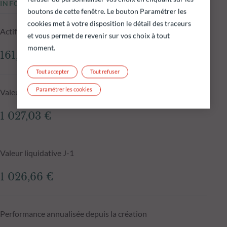
INFORMATIONS CLÉS
boutons de cette fenêtre. Le bouton Paramétrer les
cookies met à votre disposition le détail des traceurs
Actif net du fonds au 05.08.2026
et vous permet de revenir sur vos choix à tout
moment.
161,65 M€
Tout accepter
Tout refuser
Paramétrer les cookies
Valeur liquidative au 05.08.2026
1 027,03 €
Valeur liquidative J-1
1 026,66 €
Performance annualisée depuis la création