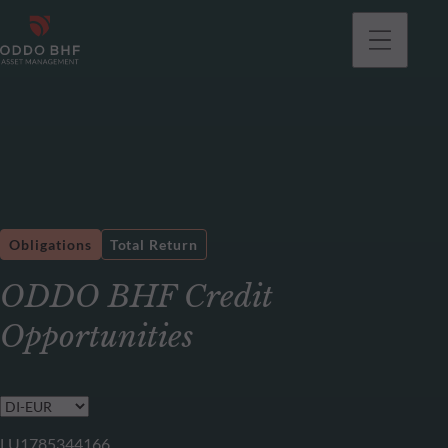
Obligations
Total Return
ODDO BHF Credit
Opportunities
LU1785344166