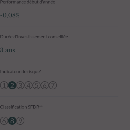
Performance début d'année
-0,08%
Durée d'investissement conseillée
3 ans
Indicateur de risque*
1
2
3
4
5
6
7
Classification SFDR**
6
8
9