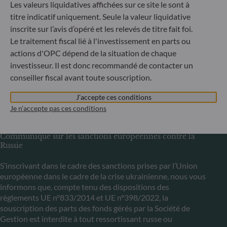
Les valeurs liquidatives affichées sur ce site le sont à
ODDO BHF Asset Management LUX
titre indicatif uniquement. Seule la valeur liquidative
6, rue Gabriel Lippmann
inscrite sur l’avis d’opéré et les relevés de titre fait foi.
L-5365 Munsbach
Le traitement fiscal lié à l'investissement en parts ou
Luxembourg
actions d'OPC dépend de la situation de chaque
+352 45 76 76 245
investisseur. Il est donc recommandé de contacter un
Enregistré au registre du commerce et des sociétés de
conseiller fiscal avant toute souscription.
Luxembourg sous le numéro B 29891 Agréé et supervisé
par la commission de Surveillance du Secteur Financier
J'accepte ces conditions
(CSSF)
Je n'accepte pas ces conditions
Communiqué sur les sanctions européennes contre la
Russie
S’inscrivant dans le cadre des sanctions prises par l’Union
européenne dans le cadre de la crise ukrainienne, nous vous
informons que, compte tenu des dispositions des
règlements UE n°833/2014 et UE n°398/2022, la
souscription des parts des fonds gérés par la Société de
Gestion est interdite à tout ressortissant russe ou