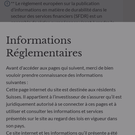
** Le règlement européen sur la publication
d’informations en matière de durabilité dans le
secteur des services financiers (SFDR) est un
ensemble de règles européennes visant à rendre le
profil de durabilité des fonds transparent, plus
comparable et davantage compréhensible par les
Informations
investisseurs finaux. Article 6 : L'équipe de gestion
ne prend pas en compte les risques de durabilité ou
Réglementaires
les effets négatifs des décisions d'investissement
sur les facteurs de durabilité dans le processus de
décision d'investissement. Article 8 : L'équipe de
Avant d'accéder aux pages qui suivent, merci de bien
gestion traite les risques de durabilité en intégrant
vouloir prendre connaissance des informations
des critères ESG (Environnement et/ou Social et/ou
suivantes :
Gouvernance) dans son processus de décision
Cette page internet du site est destinée aux résidents
d'investissement. Article 9 : L'équipe de gestion suit
Suisses. Il appartient à l’investisseur de s’assurer qu’il est
un objectif d'investissement durable strict qui
juridiquement autorisé à se connecter à ces pages et à
contribue de manière significative aux défis de la
transition écologique, et traite les risques de
utiliser et consulter les informations et services
durabilité par le biais de notations fournies par le
présentés sur le site au regard des lois en vigueur dans
fournisseur externe de données ESG de la société
son pays.
de gestion
Ce site internet et les informations qu’il présente a été