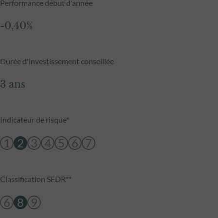
Performance début d'année
-0,40%
Durée d'investissement conseillée
3 ans
Indicateur de risque*
1
2
3
4
5
6
7
Classification SFDR**
6
8
9