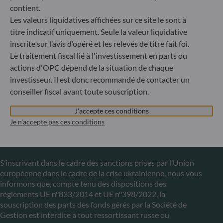
ODDO BHF Asset Management LUX
contient.
Les valeurs liquidatives affichées sur ce site le sont à
6, rue Gabriel Lippmann
titre indicatif uniquement. Seule la valeur liquidative
L-5365 Munsbach
inscrite sur l’avis d’opéré et les relevés de titre fait foi.
Luxembourg
Le traitement fiscal lié à l'investissement en parts ou
+352 45 76 76 245
actions d'OPC dépend de la situation de chaque
Enregistré au registre du commerce et des sociétés de
investisseur. Il est donc recommandé de contacter un
Luxembourg sous le numéro B 29891 Agréé et supervisé
conseiller fiscal avant toute souscription.
par la commission de Surveillance du Secteur Financier
(CSSF)
J'accepte ces conditions
Je n'accepte pas ces conditions
Communiqué sur les sanctions européennes contre la
Russie
S’inscrivant dans le cadre des sanctions prises par l’Union
européenne dans le cadre de la crise ukrainienne, nous vous
informons que, compte tenu des dispositions des
règlements UE n°833/2014 et UE n°398/2022, la
souscription des parts des fonds gérés par la Société de
Gestion est interdite à tout ressortissant russe ou