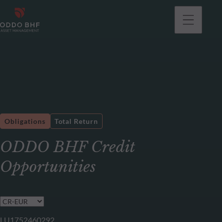
Obligations
Total Return
ODDO BHF Credit
Opportunities
LU1752460292