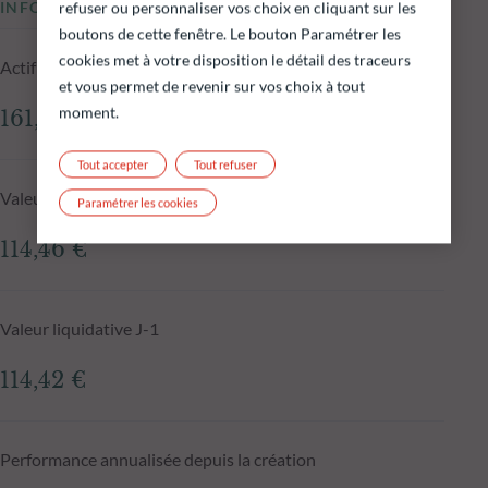
INFORMATIONS CLÉS
refuser ou personnaliser vos choix en cliquant sur les
boutons de cette fenêtre. Le bouton Paramétrer les
cookies met à votre disposition le détail des traceurs
Actif net du fonds au 05.08.2026
et vous permet de revenir sur vos choix à tout
moment.
161,65 M€
Tout accepter
Tout refuser
Valeur liquidative au 05.08.2026
Paramétrer les cookies
114,46 €
Valeur liquidative J-1
114,42 €
Performance annualisée depuis la création