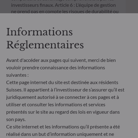
investisseurs finaux. Article 6 : L'équipe de gestion
ne prend pas en compte les risques de durabilité ou
les effets négatifs des décisions d'investissement
sur les facteurs de durabilité dans le processus de
Informations
décision d'investissement. Article 8 : L'équipe de
gestion traite les risques de durabilité en intégrant
Réglementaires
des critères ESG (Environnement et/ou Social et/ou
Gouvernance) dans son processus de décision
d'investissement. Article 9 : L'équipe de gestion suit
Avant d'accéder aux pages qui suivent, merci de bien
un objectif d'investissement durable strict qui
vouloir prendre connaissance des informations
contribue de manière significative aux défis de la
suivantes :
transition écologique, et traite les risques de
Cette page internet du site est destinée aux résidents
durabilité par le biais de notations fournies par le
fournisseur externe de données ESG de la société
Suisses. Il appartient à l’investisseur de s’assurer qu’il est
de gestion
juridiquement autorisé à se connecter à ces pages et à
utiliser et consulter les informations et services
présentés sur le site au regard des lois en vigueur dans
son pays.
Ce site internet et les informations qu’il présente a été
réalisé dans un but d’information uniquement et ne