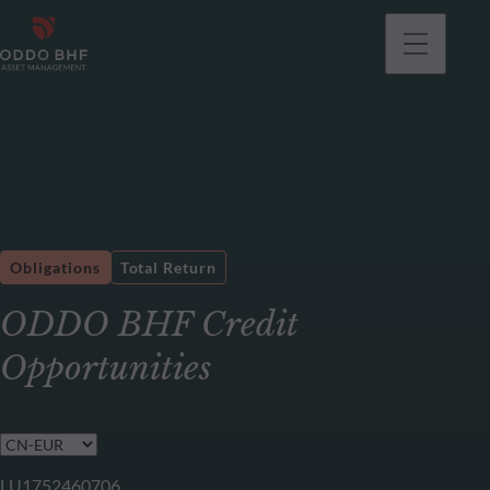
Obligations
Total Return
ODDO BHF Credit
Opportunities
LU1752460706