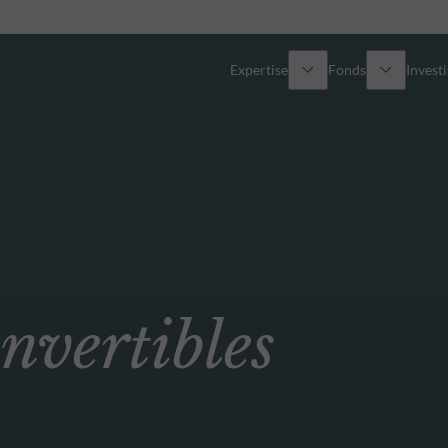
Expertise
Fonds
Invest
Vue d’ensemble
Tous les fonds
Actions
Sélection de fonds
Obligations
Comment souscrire ?
ertibles
Multi-Actifs
ETF actifs
Private Assets