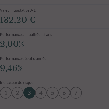
Valeur liquidative J-1
132,20 €
Performance annualisée - 5 ans
2,00%
Performance début d'année
9,46%
Indicateur de risque*
1
2
3
4
5
6
7