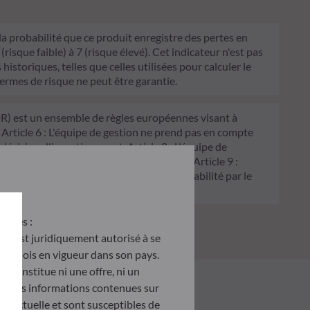
 la probabilité que ce produit enregistre des pertes en
sque faible) à 7 (risque élevé). Cet indicateur n'est pas
historiques, telles que celles utilisées pour calculer le
termes de risque ne peut être garantie.
FDR) est un ensemble de règles européennes visant à
 Article 6 : L'équipe de gestion ne prend pas en compte
 décision d'investissement. Article 8 : L'équipe de
processus de décision d'investissement. Article 9 :
on écologique, et traite les risques de durabilité par le
antes :
u’il est juridiquement autorisé à se
d des lois en vigueur dans son pays.
e constitue ni une offre, ni un
tés. Les informations contenues sur
ontractuelle et sont susceptibles de