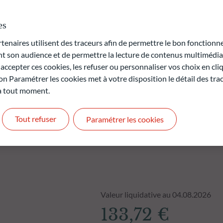
 un horizon d’investissement minimum de 3 ans.
es
rte en capital.
naires utilisent des traceurs afin de permettre le bon fonctionne
t pas des performances futures et ne sont pas constantes dans
son audience et de permettre la lecture de contenus multimédias
ccepter ces cookies, les refuser ou personnaliser vos choix en cli
on Paramétrer les cookies met à votre disposition le détail des tr
 à tout moment.
Tout refuser
Paramétrer les cookies
Valeur liquidative au 04.08.2026
133,72 €