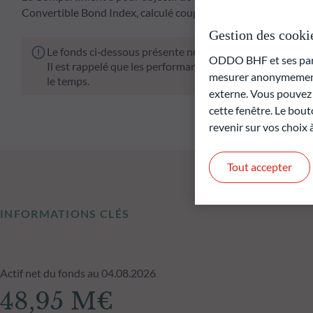
Convertible Bond Index, calculé coupons nets réinvestis, sur
Gestion des cooki
Le fonds ci‑dessous présente notamment un risque de pe
ODDO BHF et ses parte
Il est rappelé que les performances passées ne préjugen
mesurer anonymement 
le temps.
externe. Vous pouvez a
cette fenêtre. Le bout
revenir sur vos choix
Tout accepter
INFORMATIONS CLÉS
Actif net du fonds au 04.08.2026
48,95 M€