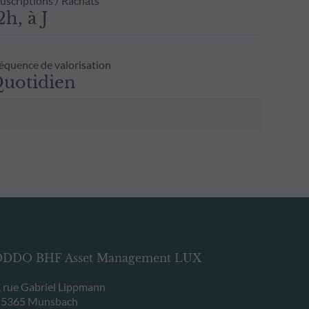
uscriptions / Rachats
2h, à J
équence de valorisation
uotidien
DDO BHF Asset Management LUX
, rue Gabriel Lippmann
-5365 Munsbach