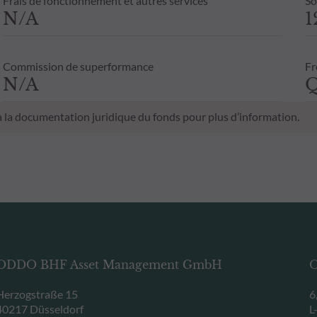
Frais de fonctionnement et autres services
So
N/A
1
Commission de superformance
Fr
N/A
Q
 à la documentation juridique du fonds pour plus d’information.
ODDO BHF Asset Management GmbH
O
Herzogstraße 15
6
40217 Düsseldorf
L