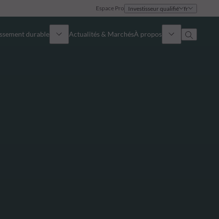
Espace Pro
Investisseur qualifié
fr
issement durable
Actualités & Marchés
À propos
Présentation
Identité
Approche
Gouvernance
Publications
Notre équipe commerciale
Nos bureaux
Nous contacter