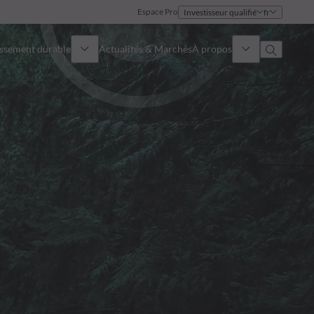
Espace Pro
Investisseur qualifié
fr
issement durable
Actualités & Marchés
À propos
Présentation
Identité
Approche
Gouvernance
Publications
Notre équipe commerciale
Nos bureaux
Nous contacter