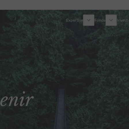
Expertise
Fonds
Invest
Vue d’ensemble
Tous les fonds
Actions
Sélection de fonds
Obligations
Comment souscrire ?
enir
Multi-Actifs
ETF actifs
Private Assets