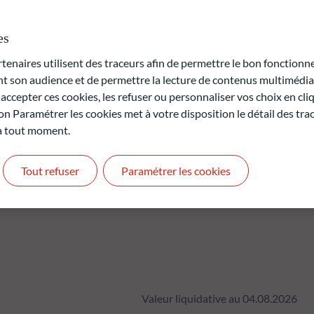
règlement (UE) 2019/2088 du 27 novembre 2019 sur la publication
services financiers (le "Règlement SFDR"). Son approche ESG
es
sur le modèle propriétaire de ODDO BHF AM.
naires utilisent des traceurs afin de permettre le bon fonctionne
rte en capital.
son audience et de permettre la lecture de contenus multimédias
t pas des performances futures et ne sont pas constantes dans
ccepter ces cookies, les refuser ou personnaliser vos choix en cli
on Paramétrer les cookies met à votre disposition le détail des tr
 à tout moment.
Tout refuser
Paramétrer les cookies
Valeur liquidative au 04.08.2026