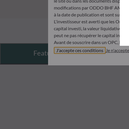
le site ou dans les documents disponibl
modifications par ODDO BHF AM à tout 
à la date de publication et sont suscep
L'investisseur est averti que les Orga
capital investi, la valeur liquidative 
peut ne pas récupérer le capital invest
Avant de souscrire dans un OPC, l’inve
Document d’informations Clés (DIC) et 
J'accepte ces conditions
Je n'accept
Features
ODDO BHF AM ne saurait être tenue po
désinvestissement prise sur la base de
objectifs d’investissement, de son hori
ODDO BHF AM ne saurait également êtr
publication ou des informations qu’ell
Les valeurs liquidatives affichées sur ce
relevés de titre fait foi.
Le traitement fiscal lié à l'investiss
de contacter un conseiller fiscal avant