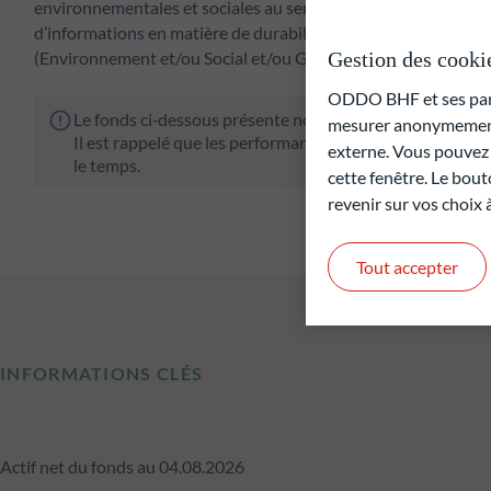
environnementales et sociales au sens de l’article 8 (1) du 
d’informations en matière de durabilité dans le secteur des 
Gestion des cooki
(Environnement et/ou Social et/ou Gouvernance) est basée 
ODDO BHF et ses parte
Le fonds ci‑dessous présente notamment un risque de pe
mesurer anonymement 
Il est rappelé que les performances passées ne préjugen
externe. Vous pouvez a
le temps.
cette fenêtre. Le bout
revenir sur vos choix
Tout accepter
INFORMATIONS CLÉS
Actif net du fonds au 04.08.2026