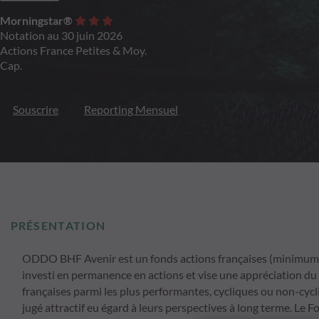
Morningstar®
Notation au 30 juin 2026
Actions France Petites & Moy.
Cap.
Souscrire
Reporting Mensuel
PRÉSENTATION
ODDO BHF Avenir est un fonds actions françaises (minimum 70
investi en permanence en actions et vise une appréciation du ca
françaises parmi les plus performantes, cycliques ou non-cycl
jugé attractif eu égard à leurs perspectives à long terme. Le