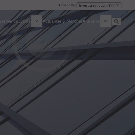
Espace Pro
Investisseur qualifié
fr
issement durable
Actualités & Marchés
À propos
Présentation
Identité
Approche
Gouvernance
Publications
Notre équipe commerciale
Nos bureaux
Nous contacter