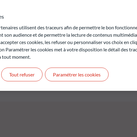
ctif d'investissement durable du fonds est de contribuer à la
tés découlant de la transition vers une économie bas carbone.
es
'intelligence artificielle, une analyse ESG et carbone réduit cet
fonds. Le fonds est géré activement par l'équipe de gestion. Le
naires utilisent des traceurs afin de permettre le bon fonctionne
article 9 (1) du règlement (UE) 2019/2088 du 27 novembre 2019 sur
son audience et de permettre la lecture de contenus multimédias
 secteur des services financiers (le "Règlement SFDR").
ccepter ces cookies, les refuser ou personnaliser vos choix en cli
on Paramétrer les cookies met à votre disposition le détail des tr
 à tout moment.
rte en capital.
t pas des performances futures et ne sont pas constantes dans
Tout refuser
Paramétrer les cookies