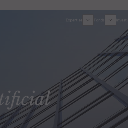
Expertise
Fonds
Invest
Vue d’ensemble
Tous les fonds
Actions
Sélection de fonds
Obligations
Comment souscrire ?
ficial
Multi-Actifs
ETF actifs
Private Assets