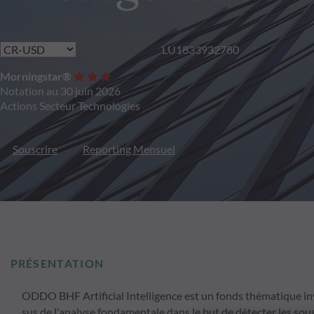
LU1833932780
Morningstar®
Notation au 30 juin 2026
Actions Secteur Technologies
Souscrire
Reporting Mensuel
PRÉSENTATION
ODDO BHF Artificial Intelligence est un fonds thématique inves
sus de l'analyse fondamentale dans le but de détecter les sou