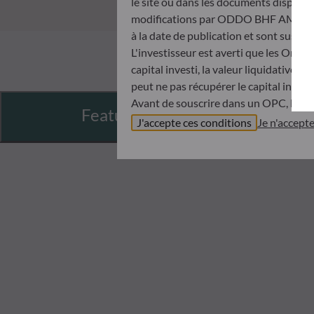
le site ou dans les documents disponibl
modifications par ODDO BHF AM à tout 
à la date de publication et sont suscep
L'investisseur est averti que les Orga
capital investi, la valeur liquidative 
peut ne pas récupérer le capital invest
Avant de souscrire dans un OPC, l’inve
Features
Document d’informations Clés (DIC) et 
J'accepte ces conditions
Je n'accept
ODDO BHF AM ne saurait être tenue po
désinvestissement prise sur la base de
objectifs d’investissement, de son hori
ODDO BHF AM ne saurait également êtr
publication ou des informations qu’ell
Les valeurs liquidatives affichées sur ce
relevés de titre fait foi.
Le traitement fiscal lié à l'investiss
de contacter un conseiller fiscal avant