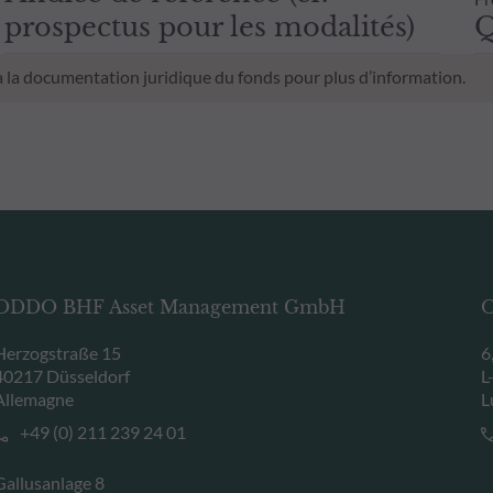
prospectus pour les modalités)
Q
 à la documentation juridique du fonds pour plus d’information.
ODDO BHF Asset Management GmbH
O
Herzogstraße 15
6
40217 Düsseldorf
L
Allemagne
L
+49 (0) 211 239 24 01
Gallusanlage 8