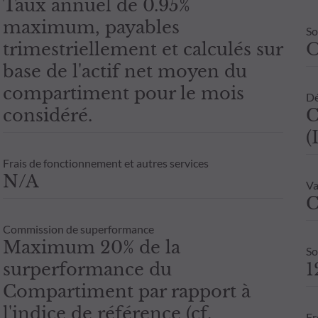
Taux annuel de 0.95%
maximum, payables
So
trimestriellement et calculés sur
base de l'actif net moyen du
compartiment pour le mois
Dé
considéré.
C
(
Frais de fonctionnement et autres services
N/A
Va
C
Commission de superformance
Maximum 20% de la
So
surperformance du
1
Compartiment par rapport à
l'indice de référence (cf.
Fr