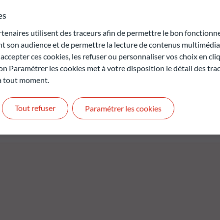
tés découlant de la transition vers une économie bas carbone.
'intelligence artificielle, une analyse ESG et carbone réduit cet
es
fonds. Le fonds est géré activement par l'équipe de gestion. Le
naires utilisent des traceurs afin de permettre le bon fonctionne
article 9 (1) du règlement (UE) 2019/2088 du 27 novembre 2019 sur
son audience et de permettre la lecture de contenus multimédias
 secteur des services financiers (le "Règlement SFDR").
ccepter ces cookies, les refuser ou personnaliser vos choix en cli
on Paramétrer les cookies met à votre disposition le détail des tr
rte en capital.
 à tout moment.
t pas des performances futures et ne sont pas constantes dans
Tout refuser
Paramétrer les cookies