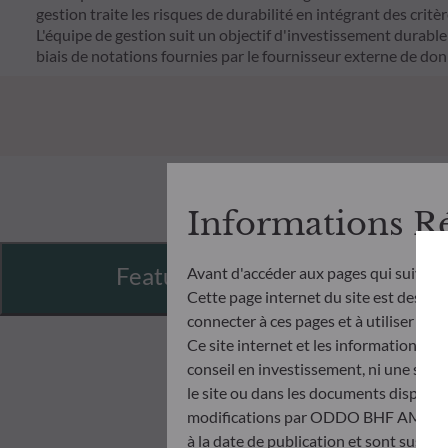
gestion traite les risques de durabilité en intégrant des cr
L'équipe de gestion suit un objectif d'investissement durable s
biais de notations fournies par le fournisseur externe de do
Informations R
Features
Avant d'accéder aux pages qui suivent
Cette page internet du site est destinée
connecter à ces pages et à utiliser et c
Ce site internet et les informations qu
conseil en investissement, ni une soll
le site ou dans les documents disponibl
modifications par ODDO BHF AM à tout 
à la date de publication et sont suscep