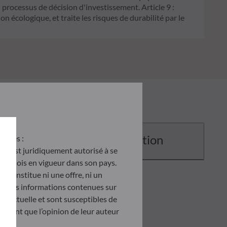
processus de décision d'investissement. Article 9 :
on écologique, et traite les risques de durabilité par le
Documentation
antes :
u’il est juridiquement autorisé à se
d des lois en vigueur dans son pays.
e constitue ni une offre, ni un
tés. Les informations contenues sur
ontractuelle et sont susceptibles de
ètent que l’opinion de leur auteur