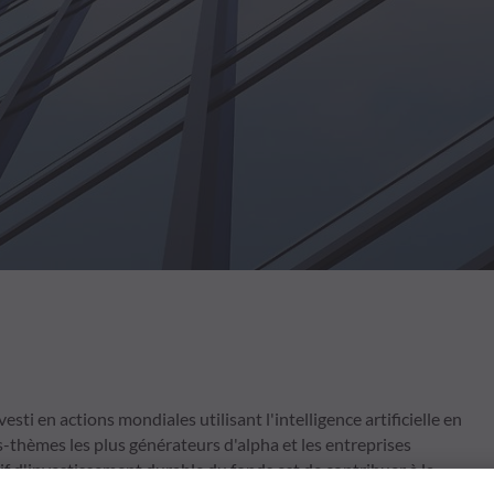
ti en actions mondiales utilisant l'intelligence artificielle en
s-thèmes les plus générateurs d'alpha et les entreprises
ctif d'investissement durable du fonds est de contribuer à la