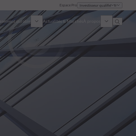
Espace Pro
Investisseur qualifié
fr
issement durable
Actualités & Marchés
À propos
Présentation
Identité
Approche
Gouvernance
Publications
Notre équipe commerciale
Nos bureaux
Nous contacter