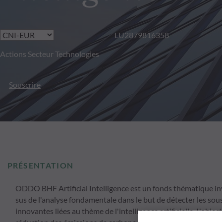
LU2879816358
Actions Secteur Technologies
Souscrire
PRÉSENTATION
ODDO BHF Artificial Intelligence est un fonds thématique inves
sus de l'analyse fondamentale dans le but de détecter les sou
innovantes liées au thème de l'intelligence artificielle. L'obje