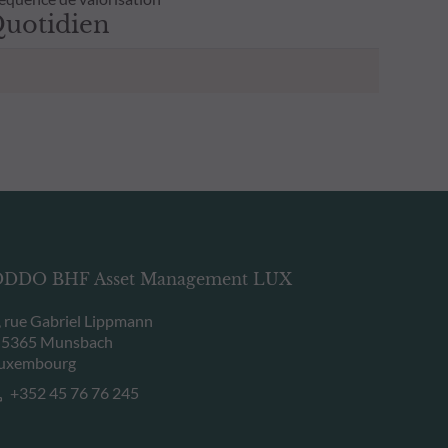
uotidien
DDO BHF Asset Management LUX
, rue Gabriel Lippmann
-5365 Munsbach
uxembourg
+352 45 76 76 245