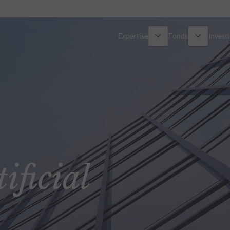
Expertise
Fonds
Invest
Vue d’ensemble
Tous les fonds
Actions
Sélection de fonds
Obligations
Comment souscrire ?
ficial
Multi-Actifs
ETF actifs
Private Assets