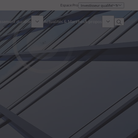
Espace Pro
Investisseur qualifié
fr
issement durable
Actualités & Marchés
À propos
Présentation
Identité
Approche
Gouvernance
Publications
Notre équipe commerciale
Nos bureaux
Nous contacter