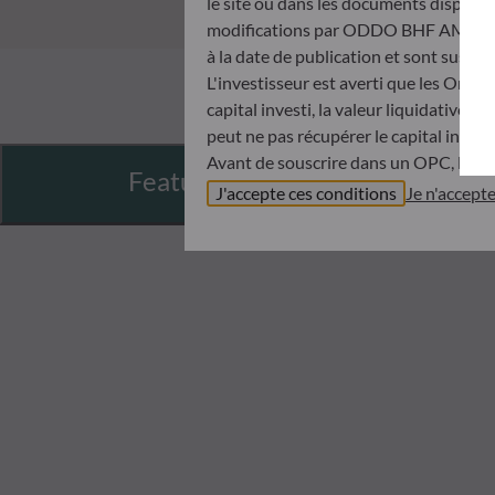
le site ou dans les documents disponibl
modifications par ODDO BHF AM à tout 
à la date de publication et sont suscep
L'investisseur est averti que les Orga
capital investi, la valeur liquidative 
peut ne pas récupérer le capital invest
Avant de souscrire dans un OPC, l’inve
Features
Document d’informations Clés (DIC) et 
J'accepte ces conditions
Je n'accept
ODDO BHF AM ne saurait être tenue po
désinvestissement prise sur la base de
objectifs d’investissement, de son hori
ODDO BHF AM ne saurait également êtr
publication ou des informations qu’ell
Les valeurs liquidatives affichées sur ce
relevés de titre fait foi.
Le traitement fiscal lié à l'investiss
de contacter un conseiller fiscal avant