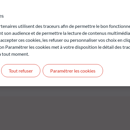
ctif d'investissement durable du fonds est de contribuer à la
tés découlant de la transition vers une économie bas carbone.
es
'intelligence artificielle, une analyse ESG et carbone réduit cet
fonds. Le fonds est géré activement par l'équipe de gestion. Le
naires utilisent des traceurs afin de permettre le bon fonctionne
article 9 (1) du règlement (UE) 2019/2088 du 27 novembre 2019 sur
son audience et de permettre la lecture de contenus multimédias
 secteur des services financiers (le "Règlement SFDR").
ccepter ces cookies, les refuser ou personnaliser vos choix en cli
on Paramétrer les cookies met à votre disposition le détail des tr
 à tout moment.
rte en capital.
t pas des performances futures et ne sont pas constantes dans
Tout refuser
Paramétrer les cookies