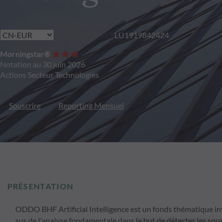
LU1919842424
Morningstar®
Notation au 30 juin 2026
Actions Secteur Technologies
Souscrire
Reporting Mensuel
PRÉSENTATION
ODDO BHF Artificial Intelligence est un fonds thématique inves
sus de l'analyse fondamentale dans le but de détecter les sou