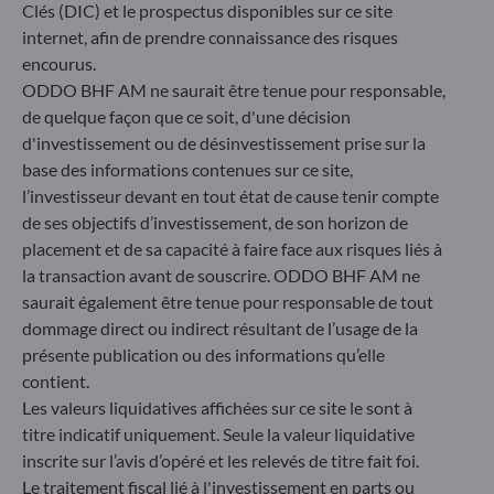
40217 Düsseldorf
Clés (DIC) et le prospectus disponibles sur ce site
Allemagne
internet, afin de prendre connaissance des risques
+49 (0) 211 239 24 01
encourus.
ODDO BHF AM ne saurait être tenue pour responsable,
Gallusanlage 8
de quelque façon que ce soit, d'une décision
60329 Frankfurt am Main
d'investissement ou de désinvestissement prise sur la
Allemagne
base des informations contenues sur ce site,
+49 (0) 69 920 50 0
l’investisseur devant en tout état de cause tenir compte
Société de Gestion de Portefeuille agréée par la
de ses objectifs d’investissement, de son horizon de
Bundesanstalt für Finanzdienstleistungsaufsicht (« BaFin »)
placement et de sa capacité à faire face aux risques liés à
Enregistrement commercial : HRB 11971 tribunal local de
la transaction avant de souscrire. ODDO BHF AM ne
Düsseldorf
saurait également être tenue pour responsable de tout
dommage direct ou indirect résultant de l’usage de la
ODDO BHF Asset Management LUX
présente publication ou des informations qu’elle
contient.
6, rue Gabriel Lippmann
Les valeurs liquidatives affichées sur ce site le sont à
L-5365 Munsbach
titre indicatif uniquement. Seule la valeur liquidative
Luxembourg
inscrite sur l’avis d’opéré et les relevés de titre fait foi.
+352 45 76 76 245
Le traitement fiscal lié à l'investissement en parts ou