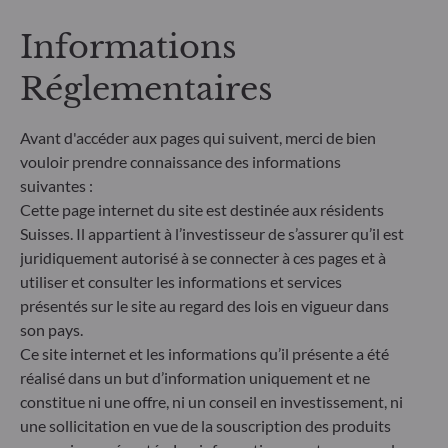
ne prend pas en compte les risques de durabilité ou
Informations
les effets négatifs des décisions d'investissement
sur les facteurs de durabilité dans le processus de
Réglementaires
décision d'investissement. Article 8 : L'équipe de
gestion traite les risques de durabilité en intégrant
des critères ESG (Environnement et/ou Social et/ou
Avant d'accéder aux pages qui suivent, merci de bien
Gouvernance) dans son processus de décision
vouloir prendre connaissance des informations
d'investissement. Article 9 : L'équipe de gestion suit
un objectif d'investissement durable strict qui
suivantes :
contribue de manière significative aux défis de la
Cette page internet du site est destinée aux résidents
transition écologique, et traite les risques de
Suisses. Il appartient à l’investisseur de s’assurer qu’il est
durabilité par le biais de notations fournies par le
juridiquement autorisé à se connecter à ces pages et à
fournisseur externe de données ESG de la société
utiliser et consulter les informations et services
de gestion
présentés sur le site au regard des lois en vigueur dans
son pays.
Ce site internet et les informations qu’il présente a été
réalisé dans un but d’information uniquement et ne
constitue ni une offre, ni un conseil en investissement, ni
une sollicitation en vue de la souscription des produits