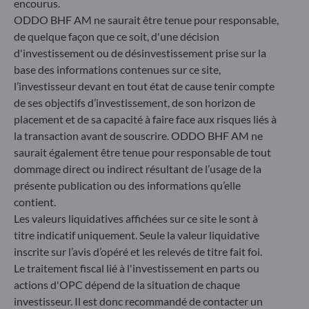
+49 (0) 69 920 50 0
encourus.
Société de Gestion de Portefeuille agréée par la
ODDO BHF AM ne saurait être tenue pour responsable,
Bundesanstalt für Finanzdienstleistungsaufsicht (« BaFin »)
de quelque façon que ce soit, d'une décision
Enregistrement commercial : HRB 11971 tribunal local de
d'investissement ou de désinvestissement prise sur la
Düsseldorf
base des informations contenues sur ce site,
l’investisseur devant en tout état de cause tenir compte
de ses objectifs d’investissement, de son horizon de
ODDO BHF Asset Management LUX
placement et de sa capacité à faire face aux risques liés à
6, rue Gabriel Lippmann
la transaction avant de souscrire. ODDO BHF AM ne
L-5365 Munsbach
saurait également être tenue pour responsable de tout
Luxembourg
dommage direct ou indirect résultant de l’usage de la
+352 45 76 76 245
présente publication ou des informations qu’elle
Enregistré au registre du commerce et des sociétés de
contient.
Luxembourg sous le numéro B 29891 Agréé et supervisé
Les valeurs liquidatives affichées sur ce site le sont à
par la commission de Surveillance du Secteur Financier
titre indicatif uniquement. Seule la valeur liquidative
(CSSF)
inscrite sur l’avis d’opéré et les relevés de titre fait foi.
Le traitement fiscal lié à l'investissement en parts ou
Communiqué sur les sanctions européennes contre la
actions d'OPC dépend de la situation de chaque
Russie
investisseur. Il est donc recommandé de contacter un