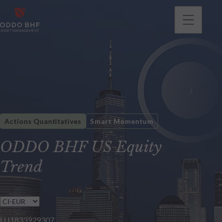
Actions Quantitatives
Smart Momentum
ODDO BHF US Equity
Trend
LU1833929307