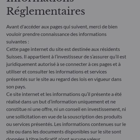
un objectif d'investissement durable strict qui
Réglementaires
contribue de manière significative aux défis de la
transition écologique, et traite les risques de
durabilité par le biais de notations fournies par le
Avant d'accéder aux pages qui suivent, merci de bien
fournisseur externe de données ESG de la société
vouloir prendre connaissance des informations
de gestion
suivantes :
Cette page internet du site est destinée aux résidents
Suisses. Il appartient à l’investisseur de s’assurer qu’il est
juridiquement autorisé à se connecter à ces pages et à
utiliser et consulter les informations et services
présentés sur le site au regard des lois en vigueur dans
son pays.
Ce site internet et les informations qu’il présente a été
réalisé dans un but d’information uniquement et ne
constitue ni une offre, ni un conseil en investissement, ni
une sollicitation en vue de la souscription des produits
ou services présentés. Les informations contenues sur le
site ou dans les documents disponibles sur le site sont
ODDO BHF Asset Management SAS*
données à titre indicatif, n'ont aucune valeur