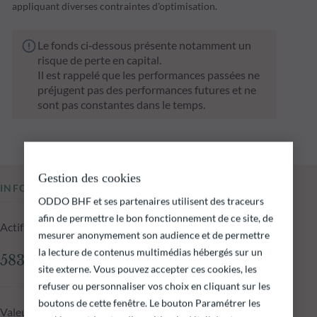
appliquant diverses contraintes d'optimisation.
Le fonds ci‑dessous présente notamment un
risque de perte en capital.
Il est rappelé que les performances passées ne
préjugent pas des performances futures et ne
sont pas constantes dans le temps.
Gestion des cookies
INFORMATIONS CLÉS
ODDO BHF et ses partenaires utilisent des traceurs
afin de permettre le bon fonctionnement de ce site, de
Actif net du fonds au 04.08.2026
mesurer anonymement son audience et de permettre
la lecture de contenus multimédias hébergés sur un
583,81 M€
site externe. Vous pouvez accepter ces cookies, les
refuser ou personnaliser vos choix en cliquant sur les
boutons de cette fenêtre. Le bouton Paramétrer les
Valeur liquidative au 04.08.2026