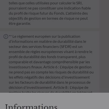
telles que celles utilisées pour calculer le SRI,
pourraient ne pas constituer une indication fiable
du profil de risque futur du Fonds. L'atteinte des
objectifs de gestion en termes de risque ne peut
être garantie.
** Le règlement européen sur la publication
d’informations en matière de durabilité dans le
secteur des services financiers (SFDR) est un
ensemble de règles européennes visant à rendre le
profil de durabilité des fonds transparent, plus
comparable et davantage compréhensible par les
investisseurs finaux. Article 6 : L'équipe de gestion
ne prend pas en compte les risques de durabilité ou
les effets négatifs des décisions d'investissement
sur les facteurs de durabilité dans le processus de
décision d'investissement. Article 8 : L'équipe de
gestion traite les risques de durabilité en intégrant
des critères ESG (Environnement et/ou Social et/ou
Gouvernance) dans son processus de décision
Informations
d'investissement. Article 9 : L'équipe de gestion suit