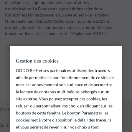
des risques en appliquant diverses contraintes
d'optimisation. Le Fonds est un produit financier dont
l'objectif est l'investissement durable au sens de l’article 8
(1) du règlement (UE) 2019/2088 du 27 novembre 2019 sur
la publication d’informations en matière de durabilité dans
le secteur des services financiers (le "Règlement SFDR").
Le fonds ci‑dessous présente notamment un
risque de perte en capital.
Gestion des cookies
Il est rappelé que les performances passées ne
préjugent pas des performances futures et ne
ODDO BHF et ses partenaires utilisent des traceurs
sont pas constantes dans le temps.
afin de permettre le bon fonctionnement de ce site, de
mesurer anonymement son audience et de permettre
la lecture de contenus multimédias hébergés sur un
site externe. Vous pouvez accepter ces cookies, les
refuser ou personnaliser vos choix en cliquant sur les
INFORMATIONS CLÉS
boutons de cette fenêtre. Le bouton Paramétrer les
cookies met à votre disposition le détail des traceurs
Actif net du fonds au 04.08.2026
et vous permet de revenir sur vos choix à tout