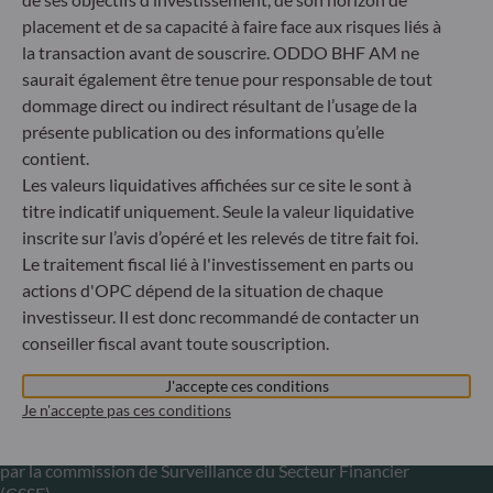
placement et de sa capacité à faire face aux risques liés à
Gallusanlage 8
la transaction avant de souscrire. ODDO BHF AM ne
60329 Frankfurt am Main
saurait également être tenue pour responsable de tout
Allemagne
dommage direct ou indirect résultant de l’usage de la
+49 (0) 69 920 50 0
présente publication ou des informations qu’elle
Société de Gestion de Portefeuille agréée par la
contient.
Bundesanstalt für Finanzdienstleistungsaufsicht (« BaFin »)
Les valeurs liquidatives affichées sur ce site le sont à
Enregistrement commercial : HRB 11971 tribunal local de
Düsseldorf
titre indicatif uniquement. Seule la valeur liquidative
inscrite sur l’avis d’opéré et les relevés de titre fait foi.
Le traitement fiscal lié à l'investissement en parts ou
ODDO BHF Asset Management LUX
actions d'OPC dépend de la situation de chaque
investisseur. Il est donc recommandé de contacter un
6, rue Gabriel Lippmann
conseiller fiscal avant toute souscription.
L-5365 Munsbach
Luxembourg
J'accepte ces conditions
+352 45 76 76 245
Je n'accepte pas ces conditions
Enregistré au registre du commerce et des sociétés de
Luxembourg sous le numéro B 29891 Agréé et supervisé
par la commission de Surveillance du Secteur Financier