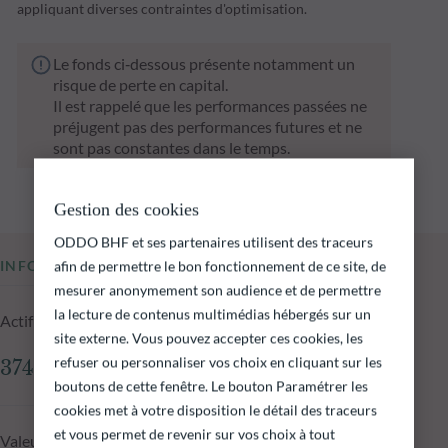
appliquant diverses contraintes d'optimisation.
Le fonds ci‑dessous présente notamment un
risque de perte en capital.
Il est rappelé que les performances passées ne
préjugent pas des performances futures et ne
sont pas constantes dans le temps.
Gestion des cookies
ODDO BHF et ses partenaires utilisent des traceurs
afin de permettre le bon fonctionnement de ce site, de
INFORMATIONS CLÉS
mesurer anonymement son audience et de permettre
la lecture de contenus multimédias hébergés sur un
Actif net du fonds au 04.08.2026
site externe. Vous pouvez accepter ces cookies, les
refuser ou personnaliser vos choix en cliquant sur les
374,14 M€
boutons de cette fenêtre. Le bouton Paramétrer les
cookies met à votre disposition le détail des traceurs
et vous permet de revenir sur vos choix à tout
Valeur liquidative au 04.08.2026