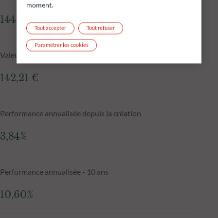
moment.
144,29 €
Tout accepter
Tout refuser
Paramétrer les cookies
Valeur liquidative J-1
142,21 €
Performance annualisée depuis la création
3,84%
Performance annualisée - 10 ans
10,60%