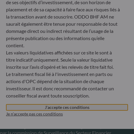
+49 (0) 211 239 24 01
de ses objectifs d’investissement, de son horizon de
placement et de sa capacité à faire face aux risques liés à
Gallusanlage 8
la transaction avant de souscrire. ODDO BHF AM ne
60329 Frankfurt am Main
saurait également être tenue pour responsable de tout
Allemagne
dommage direct ou indirect résultant de l’usage de la
+49 (0) 69 920 50 0
présente publication ou des informations qu’elle
Société de Gestion de Portefeuille agréée par la
contient.
Bundesanstalt für Finanzdienstleistungsaufsicht (« BaFin »)
Les valeurs liquidatives affichées sur ce site le sont à
Enregistrement commercial : HRB 11971 tribunal local de
titre indicatif uniquement. Seule la valeur liquidative
Düsseldorf
inscrite sur l’avis d’opéré et les relevés de titre fait foi.
Le traitement fiscal lié à l'investissement en parts ou
ODDO BHF Asset Management LUX
actions d'OPC dépend de la situation de chaque
investisseur. Il est donc recommandé de contacter un
6, rue Gabriel Lippmann
conseiller fiscal avant toute souscription.
L-5365 Munsbach
Luxembourg
J'accepte ces conditions
+352 45 76 76 245
Je n'accepte pas ces conditions
Enregistré au registre du commerce et des sociétés de
Luxembourg sous le numéro B 29891 Agréé et supervisé
par la commission de Surveillance du Secteur Financier