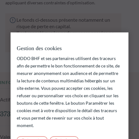
appliquant diverses contraintes d'optimisation.
Le fonds ci‑dessous présente notamment un
risque de perte en capital.
Il est rappelé que les performances passées ne
préjugent pas des performances futures et ne
sont pas constantes dans le temps.
Gestion des cookies
ODDO BHF et ses partenaires utilisent des traceurs
afin de permettre le bon fonctionnement de ce site, de
mesurer anonymement son audience et de permettre
la lecture de contenus multimédias hébergés sur un
INFORMATIONS CLÉS
site externe. Vous pouvez accepter ces cookies, les
refuser ou personnaliser vos choix en cliquant sur les
Actif net du fonds au 05.08.2026
boutons de cette fenêtre. Le bouton Paramétrer les
cookies met à votre disposition le détail des traceurs
373,93 M€
et vous permet de revenir sur vos choix à tout
moment.
Valeur liquidative au 05.08.2026