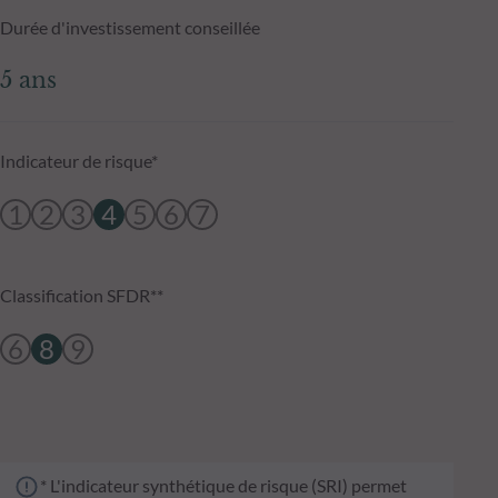
Durée d'investissement conseillée
5 ans
Indicateur de risque*
1
2
3
4
5
6
7
Classification SFDR**
6
8
9
* L'indicateur synthétique de risque (SRI) permet