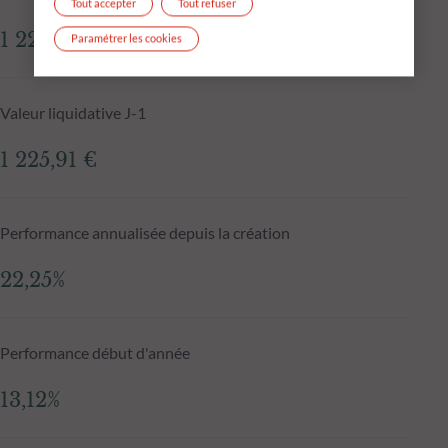
Tout accepter
Tout refuser
1 225,23 €
Paramétrer les cookies
Valeur liquidative J-1
1 225,91 €
Performance annualisée depuis la création
22,25%
Performance début d'année
13,12%