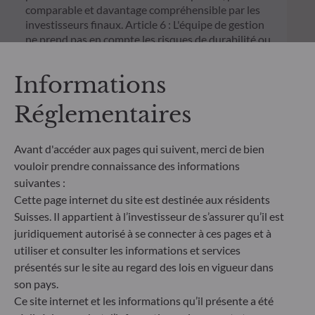
comparable et davantage compréhensible par les
investisseurs finaux. Article 6 : L'équipe de gestion
ne prend pas en compte les risques de durabilité ou
les effets négatifs des décisions d'investissement
sur les facteurs de durabilité dans le processus de
Informations
décision d'investissement. Article 8 : L'équipe de
gestion traite les risques de durabilité en intégrant
Réglementaires
des critères ESG (Environnement et/ou Social et/ou
Gouvernance) dans son processus de décision
d'investissement. Article 9 : L'équipe de gestion suit
Avant d'accéder aux pages qui suivent, merci de bien
un objectif d'investissement durable strict qui
vouloir prendre connaissance des informations
contribue de manière significative aux défis de la
suivantes :
transition écologique, et traite les risques de
Cette page internet du site est destinée aux résidents
durabilité par le biais de notations fournies par le
Suisses. Il appartient à l’investisseur de s’assurer qu’il est
fournisseur externe de données ESG de la société
de gestion
juridiquement autorisé à se connecter à ces pages et à
utiliser et consulter les informations et services
présentés sur le site au regard des lois en vigueur dans
son pays.
Ce site internet et les informations qu’il présente a été