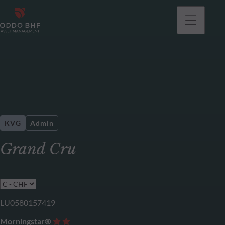
KVG
Admin
Grand Cru
LU0580157419
Morningstar®