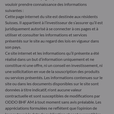
ensemble de règles européennes visant à rendre le
vouloir prendre connaissance des informations
profil de durabilité des fonds transparent, plus
suivantes :
comparable et davantage compréhensible par les
Cette page internet du site est destinée aux résidents
investisseurs finaux. Article 6 : L'équipe de gestion
Suisses. Il appartient à l’investisseur de s’assurer qu’il est
ne prend pas en compte les risques de durabilité ou
juridiquement autorisé à se connecter à ces pages et à
les effets négatifs des décisions d'investissement
utiliser et consulter les informations et services
sur les facteurs de durabilité dans le processus de
décision d'investissement. Article 8 : L'équipe de
présentés sur le site au regard des lois en vigueur dans
gestion traite les risques de durabilité en intégrant
son pays.
des critères ESG (Environnement et/ou Social et/ou
Ce site internet et les informations qu’il présente a été
Gouvernance) dans son processus de décision
réalisé dans un but d’information uniquement et ne
d'investissement. Article 9 : L'équipe de gestion suit
constitue ni une offre, ni un conseil en investissement, ni
un objectif d'investissement durable strict qui
une sollicitation en vue de la souscription des produits
contribue de manière significative aux défis de la
ou services présentés. Les informations contenues sur le
transition écologique, et traite les risques de
durabilité par le biais de notations fournies par le
site ou dans les documents disponibles sur le site sont
fournisseur externe de données ESG de la société
données à titre indicatif, n'ont aucune valeur
de gestion
contractuelle et sont susceptibles de modifications par
ODDO BHF AM à tout moment sans avis préalable. Les
appréciations formulées ne reflètent que l’opinion de