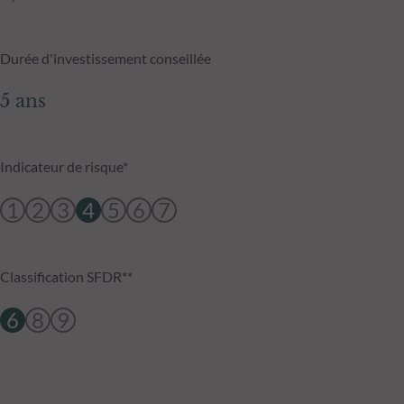
Durée d'investissement conseillée
5 ans
Indicateur de risque*
1
2
3
4
5
6
7
Classification SFDR**
6
8
9