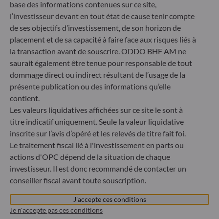
base des informations contenues sur ce site,
ODDO BHF Asset Management GmbH
l’investisseur devant en tout état de cause tenir compte
de ses objectifs d’investissement, de son horizon de
Herzogstraße 15
placement et de sa capacité à faire face aux risques liés à
40217 Düsseldorf
la transaction avant de souscrire. ODDO BHF AM ne
Allemagne
saurait également être tenue pour responsable de tout
+49 (0) 211 239 24 01
dommage direct ou indirect résultant de l’usage de la
présente publication ou des informations qu’elle
Gallusanlage 8
contient.
60329 Frankfurt am Main
Allemagne
Les valeurs liquidatives affichées sur ce site le sont à
titre indicatif uniquement. Seule la valeur liquidative
+49 (0) 69 920 50 0
Société de Gestion de Portefeuille agréée par la
inscrite sur l’avis d’opéré et les relevés de titre fait foi.
Bundesanstalt für Finanzdienstleistungsaufsicht (« BaFin »)
Le traitement fiscal lié à l'investissement en parts ou
Enregistrement commercial : HRB 11971 tribunal local de
actions d'OPC dépend de la situation de chaque
Düsseldorf
investisseur. Il est donc recommandé de contacter un
conseiller fiscal avant toute souscription.
ODDO BHF Asset Management LUX
J'accepte ces conditions
Je n'accepte pas ces conditions
6, rue Gabriel Lippmann