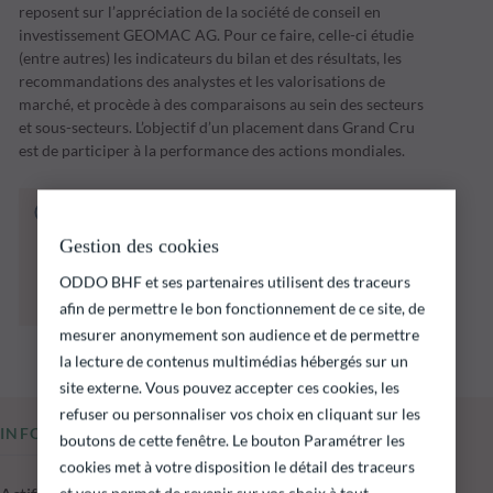
reposent sur l’appréciation de la société de conseil en
investissement GEOMAC AG. Pour ce faire, celle-ci étudie
(entre autres) les indicateurs du bilan et des résultats, les
recommandations des analystes et les valorisations de
marché, et procède à des comparaisons au sein des secteurs
et sous-secteurs. L’objectif d’un placement dans Grand Cru
est de participer à la performance des actions mondiales.
Le fonds ci‑dessous présente notamment un
risque de perte en capital.
Gestion des cookies
Il est rappelé que les performances passées ne
préjugent pas des performances futures et ne
ODDO BHF et ses partenaires utilisent des traceurs
sont pas constantes dans le temps.
afin de permettre le bon fonctionnement de ce site, de
mesurer anonymement son audience et de permettre
la lecture de contenus multimédias hébergés sur un
site externe. Vous pouvez accepter ces cookies, les
refuser ou personnaliser vos choix en cliquant sur les
INFORMATIONS CLÉS
boutons de cette fenêtre. Le bouton Paramétrer les
cookies met à votre disposition le détail des traceurs