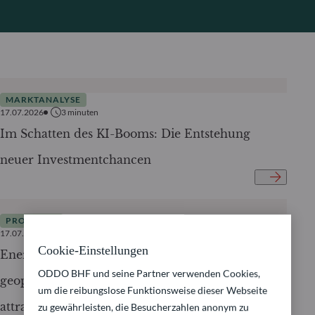
MARKTANALYSE
17.07.2026
3
minuten
Im Schatten des KI-Booms: Die Entstehung
neuer Investmentchancen
PRODUKTE
17.07.2026
3
minuten
Cookie-Einstellungen
Energiesicherheit – Warum Elektrifizierung
ODDO BHF und seine Partner verwenden Cookies,
geopolitisch unverzichtbar und für Investoren
um die reibungslose Funktionsweise dieser Webseite
attraktiv wird
zu gewährleisten, die Besucherzahlen anonym zu