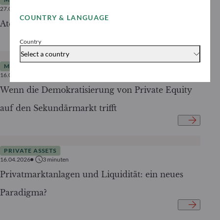
27.04.2026
4
minuten
COUNTRY & LANGUAGE
Atempause unter Druck
Country
Select a country
MARKTANALYSE
16.04.2026
3
minuten
Wenn die Demokratisierung von Private Equity
auf den Sekundärmarkt trifft
PRIVATE ASSETS
16.04.2026
3
minuten
Privatmarktanlagen und Liquidität: ein neues
Paradigma?