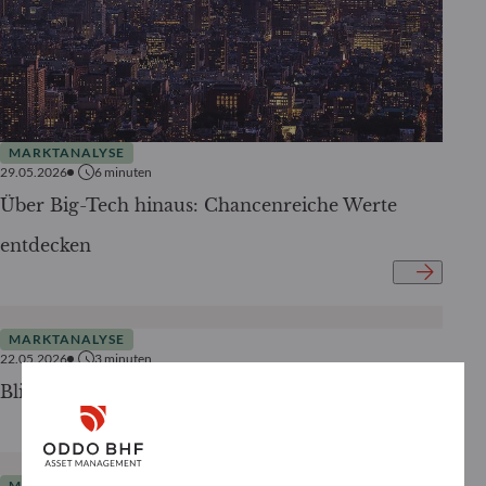
MARKTANALYSE
29.05.2026
6
minuten
Über Big-Tech hinaus: Chancenreiche Werte
entdecken
MARKTANALYSE
22.05.2026
3
minuten
Blick über den Konflikt hinaus
MARKTANALYSE