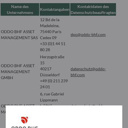
Name des
Kontaktdaten des
Kontaktangaben
Unternehmens
Datenschutzbeauftragten
12 Bd de la
Madeleine,
ODDO BHF ASSET
75440 Paris
dpo@oddo-bhf.com
MANAGEMENT SAS
Cedex 09
+33 (0)1 44 51
80 28
Herzogstraße
15
ODDO BHF ASSET
40217
datenschutz@oddo-
MANAGEMENT
Düsseldorf
bhf.com
GMBH
+49 (0) 211 239
24 01
6, rue Gabriel
Lippmann
ODDO BHF ASSET
L-5365
datenschutz@oddo-
MANAGEMENT LUX
Munsbach
bhf.com
Luxembourg
+352 45 76 76 1