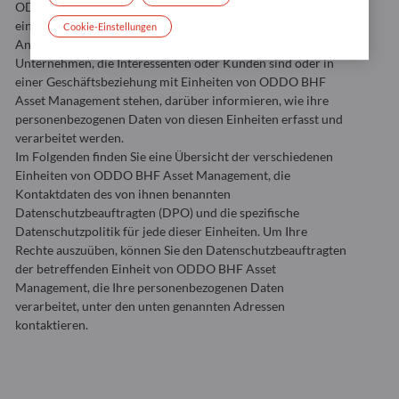
ODDO BHF Asset Management zusammenarbeiten,
einschließlich Vertretern, Direktoren, leitenden
Cookie-Einstellungen
Angestellten oder wirtschaftlichen Eigentümern von
Unternehmen, die Interessenten oder Kunden sind oder in
einer Geschäftsbeziehung mit Einheiten von ODDO BHF
Asset Management stehen, darüber informieren, wie ihre
personenbezogenen Daten von diesen Einheiten erfasst und
verarbeitet werden.
Im Folgenden finden Sie eine Übersicht der verschiedenen
Einheiten von ODDO BHF Asset Management, die
Kontaktdaten des von ihnen benannten
Datenschutzbeauftragten (DPO) und die spezifische
Datenschutzpolitik für jede dieser Einheiten. Um Ihre
Rechte auszuüben, können Sie den Datenschutzbeauftragten
der betreffenden Einheit von ODDO BHF Asset
Management, die Ihre personenbezogenen Daten
verarbeitet, unter den unten genannten Adressen
kontaktieren.