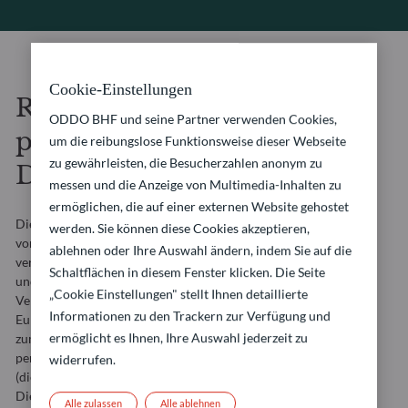
Cookie-Einstellungen
Richtlinie zum Schutz
ODDO BHF und seine Partner verwenden Cookies,
personenbezogener
um die reibungslose Funktionsweise dieser Webseite
zu gewährleisten, die Besucherzahlen anonym zu
Daten
messen und die Anzeige von Multimedia-Inhalten zu
ermöglichen, die auf einer externen Website gehostet
Die im Bereich der Vermögensverwaltung tätigen Einheiten
werden. Sie können diese Cookies akzeptieren,
von ODDO BHF („ODDO BHF Asset Management“)
ablehnen oder Ihre Auswahl ändern, indem Sie auf die
verpflichten sich sicherzustellen, dass die auf dieser Website
Schaltflächen in diesem Fenster klicken. Die Seite
und im Rahmen ihrer Verwaltungstätigkeiten durchgeführte
„Cookie Einstellungen" stellt Ihnen detaillierte
Verarbeitung mit der Verordnung (EU) 2016/679 des
Informationen zu den Trackern zur Verfügung und
Europäischen Parlaments und des Rates vom 27. April 2016
ermöglicht es Ihnen, Ihre Auswahl jederzeit zu
zum Schutz natürlicher Personen bei der Verarbeitung
personenbezogener Daten und zum freien Datenverkehr
widerrufen.
(die „DSGVO“) im Einklang steht.
Diese Richtlinie soll alle Personen, die mit Einheiten von
Alle zulassen
Alle ablehnen