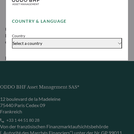
COUNTRY & LANGUAGE
Um die Richtlinie zum Schutz personenbezogener
Daten von ODDO BHF Asset Management
Country
einzusehen
Select a country
Herunterladen
ODDO BHF Asset Management SAS*
12 boulevard de la Madeleine
75440 Paris Cedex 09
Frankreich
+33 1 44 51 80 28
Von der französischen Finanzmarktaufsichtsbehörde
(„Autorité des Marchés Financiers“) unter der Nr. GP 99011