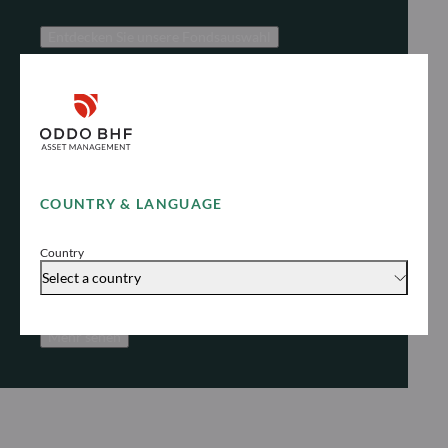
Entdecken Sie unsere Fondsauswahl
NACHHALTIGES INVESTIEREN
Nachhaltiges Investieren
COUNTRY & LANGUAGE
fördern
Erfahren Sie, wie wir uns proaktiv und
Country
verantwortlich für nachhaltiges Investieren
Select a country
einsetzen, um langfristige Erträge zu erzielen
Mehr sehen