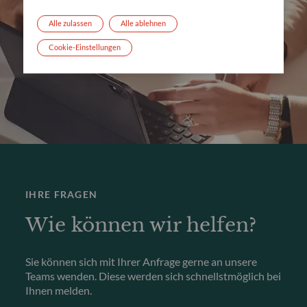
Alle zulassen
Alle ablehnen
Cookie-Einstellungen
IHRE FRAGEN
Wie können wir helfen?
Sie können sich mit Ihrer Anfrage gerne an unsere
Teams wenden. Diese werden sich schnellstmöglich bei
Ihnen melden.