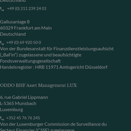
+49 (0) 211 239 24 01
Gallusanlage 8
60329 Frankfurt am Main
Deutschland
+49 (0) 69 920 50 0
Von der Bundesanstalt für Finanzdienstleistungsaufsicht
(„BaFin“) zugelassene und beaufsichtigte
Fondsverwaltungsgesellschaft
Handelsregister : HRB 11971 Amtsgericht Düsseldorf
ODDO BHF Asset Management LUX
6, rue Gabriel Lippmann
L-5365 Munsbach
Luxemburg
+352 45 76 76 245
Von der Luxemburger Commission de Surveillance du
Secteur Financier (CSSF) zugelassene