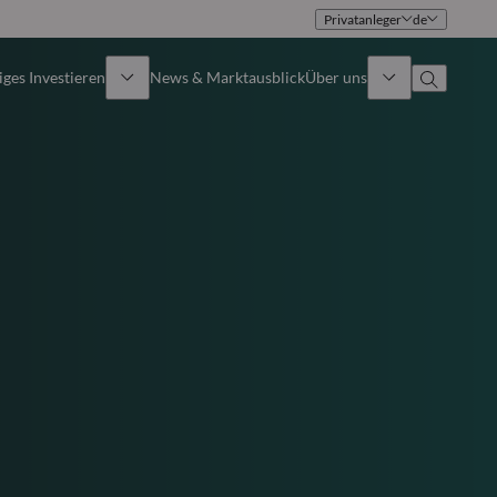
Privatanleger
de
ges Investieren
News & Marktausblick
Über uns
Überblick
Identität
Ansatz
Führungsteam
Publikationen
Vertriebsteam
Standorte
Kontakt