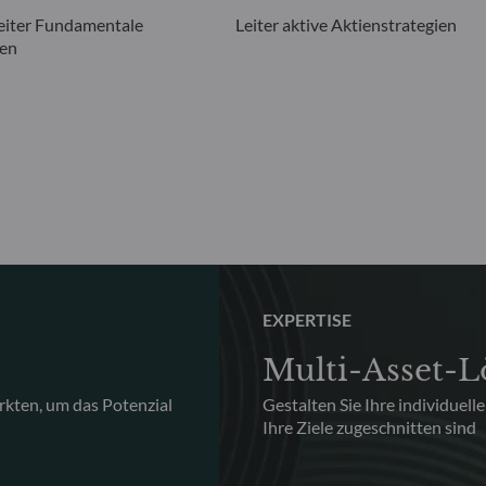
eiter Fundamentale
Leiter aktive Aktienstrategien
ien
EXPERTISE
Multi-Asset-
rkten, um das Potenzial
Gestalten Sie Ihre individuell
Ihre Ziele zugeschnitten sind