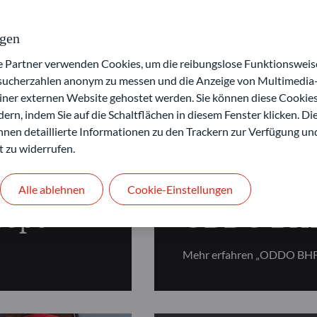
ngen
artner verwenden Cookies, um die reibungslose Funktionsweise
esucherzahlen anonym zu messen und die Anzeige von Multimedia-
ntale Aktien
einer externen Website gehostet werden. Sie können diese Cookie
ern, indem Sie auf die Schaltflächen in diesem Fenster klicken. Di
 Ihnen detaillierte Informationen zu den Trackern zur Verfügung un
t zu widerrufen.
FUNDAMENTALE AKT
Alle ablehnen
Cookie-Einstellungen
rope
ODDO BHF 
Mehr erfahren „ODDO BHF 