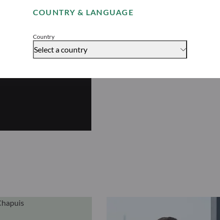
COUNTRY & LANGUAGE
Accept
Country
Select a country
uity