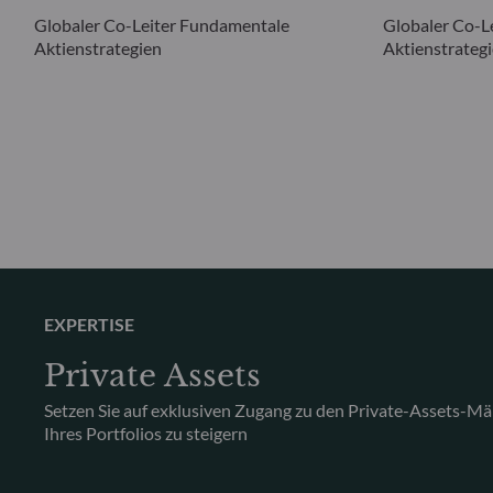
Globaler Co-Leiter Fundamentale
Globaler Co-L
Aktienstrategien
Aktienstrateg
EXPERTISE
Private Assets
Setzen Sie auf exklusiven Zugang zu den Private-Assets-Mä
Ihres Portfolios zu steigern