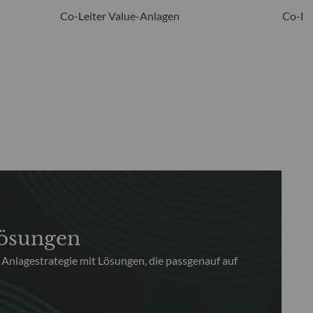
Co-Leiter Value-Anlagen
Co-Le
Lösungen
e Anlagestrategie mit Lösungen, die passgenauf auf