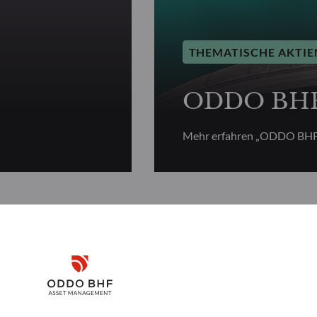
THEMATISCHE AKTIE
ODDO BHF 
Mehr erfahren „ODDO BHF 
Disclaimer
tive Aktien
Remember me for 30 days