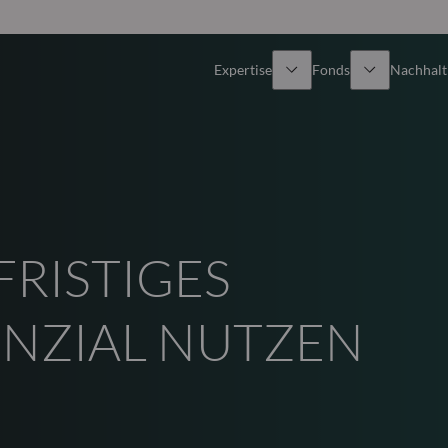
Expertise
Fonds
Nachhalti
Alle Fonds
Überblick
Fondsauswahl
Aktien
FRISTIGES
Partner-Publikumsfonds
Renten
Wie kann ich Fonds zeichnen?
Multi-Asset
NZIAL NUTZEN
Aktive ETFs
Private Assets