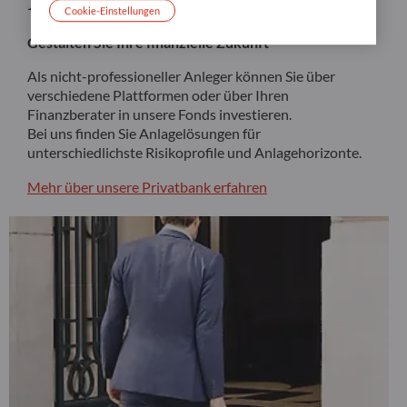
Investor
Cookie-Einstellungen
Gestalten Sie Ihre finanzielle Zukunft
Als nicht-professioneller Anleger können Sie über
verschiedene Plattformen oder über Ihren
Finanzberater in unsere Fonds investieren.
Bei uns finden Sie Anlagelösungen für
unterschiedlichste Risikoprofile und Anlagehorizonte.
Mehr über unsere Privatbank erfahren