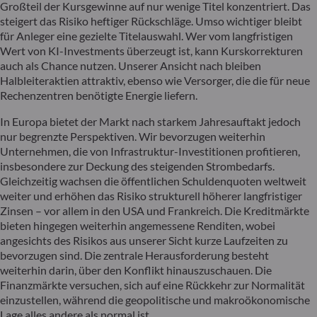
Großteil der Kursgewinne auf nur wenige Titel konzentriert. Das
steigert das Risiko heftiger Rückschläge. Umso wichtiger bleibt
für Anleger eine gezielte Titelauswahl. Wer vom langfristigen
Wert von KI-Investments überzeugt ist, kann Kurskorrekturen
auch als Chance nutzen. Unserer Ansicht nach bleiben
Halbleiteraktien attraktiv, ebenso wie Versorger, die die für neue
Rechenzentren benötigte Energie liefern.
In Europa bietet der Markt nach starkem Jahresauftakt jedoch
nur begrenzte Perspektiven. Wir bevorzugen weiterhin
Unternehmen, die von Infrastruktur-Investitionen profitieren,
insbesondere zur Deckung des steigenden Strombedarfs.
Gleichzeitig wachsen die öffentlichen Schuldenquoten weltweit
weiter und erhöhen das Risiko strukturell höherer langfristiger
Zinsen – vor allem in den USA und Frankreich. Die Kreditmärkte
bieten hingegen weiterhin angemessene Renditen, wobei
angesichts des Risikos aus unserer Sicht kurze Laufzeiten zu
bevorzugen sind. Die zentrale Herausforderung besteht
weiterhin darin, über den Konflikt hinauszuschauen. Die
Finanzmärkte versuchen, sich auf eine Rückkehr zur Normalität
einzustellen, während die geopolitische und makroökonomische
Lage alles andere als normal ist.