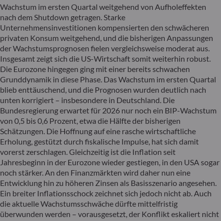
Wachstum im ersten Quartal weitgehend von Aufholeffekten
nach dem Shutdown getragen. Starke
Unternehmensinvestitionen kompensierten den schwächeren
privaten Konsum weitgehend, und die bisherigen Anpassungen
der Wachstumsprognosen fielen vergleichsweise moderat aus.
Insgesamt zeigt sich die US-Wirtschaft somit weiterhin robust.
Die Eurozone hingegen ging mit einer bereits schwachen
Grunddynamik in diese Phase. Das Wachstum im ersten Quartal
blieb enttäuschend, und die Prognosen wurden deutlich nach
unten korrigiert – insbesondere in Deutschland. Die
Bundesregierung erwartet für 2026 nur noch ein BIP-Wachstum
von 0,5 bis 0,6 Prozent, etwa die Hälfte der bisherigen
Schätzungen. Die Hoffnung auf eine rasche wirtschaftliche
Erholung, gestützt durch fiskalische Impulse, hat sich damit
vorerst zerschlagen. Gleichzeitig ist die Inflation seit
Jahresbeginn in der Eurozone wieder gestiegen, in den USA sogar
noch stärker. An den Finanzmärkten wird daher nun eine
Entwicklung hin zu höheren Zinsen als Basisszenario angesehen.
Ein breiter Inflationsschock zeichnet sich jedoch nicht ab. Auch
die aktuelle Wachstumsschwäche dürfte mittelfristig
überwunden werden – vorausgesetzt, der Konflikt eskaliert nicht