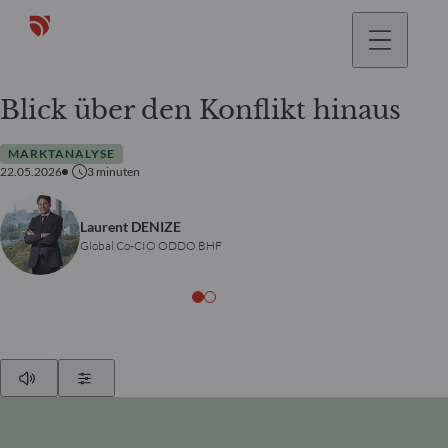
gehen
Blick über den Konflikt hinaus
MARKTANALYSE
22.05.2026
3
minuten
Laurent DENIZE
Global Co-CIO ODDO BHF
Play
Show Settings