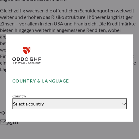
Gleichzeitig wachsen die öffentlichen Schuldenquoten weltweit
weiter und erhöhen das Risiko strukturell höherer langfristiger
Zinsen – vor allem in den USA und Frankreich. Die Kreditmärkte
bieten hingegen weiterhin angemessene Renditen, wobei
angesichts des Risikos aus unserer Sicht kurze Laufzeiten zu
bevorzugen sind. Die zentrale Herausforderung besteht
weiterhin darin, über den Konflikt hinauszuschauen. Die
Finanzmärkte versuchen, sich auf eine Rückkehr zur Normalität
einzustellen, während die geopolitische und makroökonomische
Lage alles andere als normal ist.
COUNTRY & LANGUAGE
Präsentation lesen
Country
Select a country
Diesen Artikel teilen