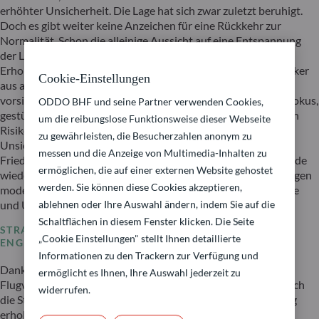
erhöhter Unsicherheit. Die Lage hat sich zwar zuletzt beruhigt.
Doch es gibt weiter keine Anzeichen für eine Rückkehr zur
Normalität. Schon die alleinige Aussicht auf eine Entspannung
der Lage aber hat an den Aktienmärkten bereits eine
Erholungsrallye ausgelöst. In den USA fiel diese deutlich stärker
Cookie-Einstellungen
aus als in Europa, wo die Marktteilnehmer überwiegend
vorsichtig blieben. Vor allem Technologieaktien standen im Fokus,
ODDO BHF und seine Partner verwenden Cookies,
gestützt von soliden Quartalsergebnissen. Die geopolitischen
um die reibungslose Funktionsweise dieser Webseite
Risiken bleiben jedoch bestehen. Vor allem die anhaltende
zu gewährleisten, die Besucherzahlen anonym zu
Unsicherheit in der Straße von Hormus und die stockenden
messen und die Anzeige von Multimedia-Inhalten zu
Friedensverhandlungen ließen die Ölpreise gegen Monatsende
ermöglichen, die auf einer externen Website gehostet
wieder spürbar steigen. Erdgas- und Strompreise zogen dagegen
werden. Sie können diese Cookies akzeptieren,
moderater an, sodass die kurzfristige Belastung für Haushalte
ablehnen oder Ihre Auswahl ändern, indem Sie auf die
und Unternehmen begrenzt blieb.
Schaltflächen in diesem Fenster klicken. Die Seite
STRASSE VON HORMUS – AUCH FÜR DIE MÄRKTE EIN E
„Cookie Einstellungen" stellt Ihnen detaillierte
NGPASS
Informationen zu den Trackern zur Verfügung und
Dank des Waffenstillstands gab es weniger Angriffe, und der
ermöglicht es Ihnen, Ihre Auswahl jederzeit zu
Flugverkehr normalisierte sich etwas. Der Schiffsverkehr durch
widerrufen.
die Straße von Hormus hat sich jedoch noch nicht vollständig
erholt. Das bedeutet: Auch für die Kapitalmärkte bleibt die