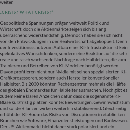
weiter.
„CRISIS? WHAT CRISIS?“
Geopolitische Spannungen prägen weltweit Politik und
Wirtschaft, doch die Aktienmärkte zeigen sich bislang
überraschend widerstandsfähig. Dennoch haben sie sich nicht
von den Entwicklungen in der Realwirtschaft abgekoppelt. Denn
der Investitionsschub zum Aufbau einer KI-Infrastruktur ist kein
spekulatives Wunschdenken, sondern eine Reaktion auf die sehr
reale und rasch wachsende Nachfrage nach Halbleitern, die zum
Trainieren und Betreiben von KI-Modellen benötigt werden.
Davon profitieren nicht nur Nvidia mit seinen spezialisierten KI-
Grafikprozessoren, sondern auch Hersteller konventioneller
Halbleiter. Bis 2030 könnten Rechenzentren mehr als die Hälfte
des globalen Endmarktes für Halbleiter ausmachen. Noch gibt es
zudem keine klaren Anzeichen dafür, dass die sogenannte KI-
Blase kurzfristig platzen könnte: Bewertungen, Gewinnwachstum
und solide Bilanzen wirken weiterhin stabilisierend. Gleichzeitig
erhöht der KI-Boom das Risiko von Disruptionen in etablierten
Branchen wie Software, Finanzdienstleistungen und Bankwesen.
Der US-Aktienmarkt bleibt daher stark polarisiert und ein