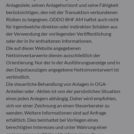
Anlageziele, seinen Anlagehorizont und seine Fähigkeit
berücksichtigen, den mit der Transaktion verbundenen
Risiken zu begegnen. ODDO BHF AM haftet auch nicht
für irgendwelche direkten oder indirekten Schäden aus
der Verwendung der vorliegenden Veröffentlichung
oder der in ihr enthaltenen Informationen.
MEHR ERFAHREN
Alle News
Die auf dieser Website angegebenen
Nettoinventarwerte dienen ausschließlich der
MARKTANALYSE
PRODUKTE
Orientierung. Nur der in der Ausführungsanzeige und in
17.07.2026
3
minuten
17.07.2026
den Depotauszügen angegebene Nettoinventarwert ist
Im Schatten des KI-Booms: Die
Energiesic
verbindlich.
Entstehung neuer Investmentchancen
Elektrifizi
Die steuerliche Behandlung von Anlagen in OGA-
Anteilen oder -Aktien ist von der persönlichen Situation
unverzicht
eines jeden Anlegers abhängig. Daher wird empfohlen,
attraktiv w
sich vor einer Zeichnung an einen Steuerberater zu
wenden. Weitere Informationen sind auf Anfrage
erhältlich. Dies beinhaltet bei Vorliegen eines
berechtigten Interesses und unter Wahrung einer