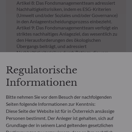
Artikel 8: Das Fondsmanagementteam adressiert
Nachhaltigkeitsrisiken, indem es ESG-Kriterien
(Umwelt und/oder Soziales und/oder Governance)
in den Anlageentscheidungsprozess einbezieht.
Artikel 9: Das Fondsmanagementteam verfolgt ein
striktes nachhaltiges Anlageziel, das wesentlich zu
den Herausforderungen des ökologischen
Übergangs beiträgt, und adressiert
Nachhaltigkeitsrisiken durch Ratings, die vom
externen ESG-Datenanbieter der
Verwaltungsgesellschaft bereitgestellt werden.
Regulatorische
NICHT GEZEICHNETE ANTEILKLASSEN
Informationen
Regulatorische
Bitte nehmen Sie vor dem Besuch der nachfolgenden
Unterlagen zu nicht
Seiten folgende Informationen zur Kenntnis:
Diese Seite der Website ist für in Österreich ansässige
gezeichneten Anteilen an
Personen bestimmt. Der Anleger ist gehalten, sich auf
unseren Fonds
Grundlage der in seinem Land geltenden gesetzlichen