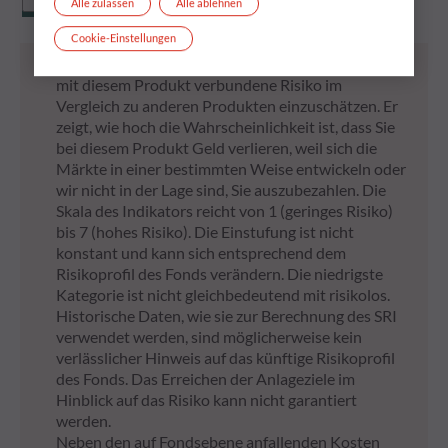
Alle zulassen
Alle ablehnen
Cookie-Einstellungen
* Der Gesamtrisikoindikator (SRI) hilft Ihnen, das
mit diesem Produkt verbundene Risiko im
Vergleich zu anderen Produkten einzuschätzen. Er
zeigt, wie hoch die Wahrscheinlichkeit ist, dass Sie
bei diesem Produkt Geld verlieren, weil sich die
Märkte in einer bestimmten Weise entwickeln oder
wir nicht in der Lage sind, Sie auszubezahlen. Die
Skala des Indikators reicht von 1 (geringes Risiko)
bis 7 (hohes Risiko). Die Einstufung ist nicht
konstant und kann sich entsprechend dem
Risikoprofil des Fonds verändern. Die niedrigste
Kategorie ist nicht gleichbedeutend mit risikolos.
Historische Daten, wie sie zur Berechnung des SRI
verwendet werden, sind möglicherweise kein
verlässlicher Hinweis auf das künftige Risikoprofil
des Fonds. Das Erreichen der Anlageziele im
Hinblick auf das Risiko kann nicht garantiert
werden.
Neben den auf Fondsebene anfallenden Kosten