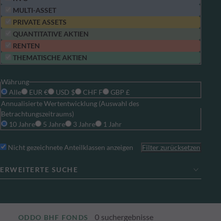
MULTI-ASSET
PRIVATE ASSETS
QUANTITATIVE AKTIEN
RENTEN
THEMATISCHE AKTIEN
Währung
Alle
EUR €
USD $
CHF F
GBP £
Annualisierte Wertentwicklung (Auswahl des
Betrachtungszeitraums)
10 Jahre
5 Jahre
3 Jahre
1 Jahr
Nicht gezeichnete Anteilklassen anzeigen
Filter zurücksetzen
ERWEITERTE SUCHE
0
suchergebnisse
ODDO BHF FONDS