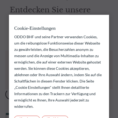
Entdecken Sie unsere
Fonds
Cookie-Einstellungen
Entdecken Sie unsere Fondsauswahl und finden Sie die
ODDO BHF und seine Partner verwenden Cookies,
Fonds, die Ihren Anlagezielen entsprechen
um die reibungslose Funktionsweise dieser Webseite
zu gewährleisten, die Besucherzahlen anonym zu
messen und die Anzeige von Multimedia-Inhalten zu
Alle nachstehend aufgeführten Fonds bergen das
Risiko eines Kapitalverlusts.
ermöglichen, die auf einer externen Website gehostet
Wir erinnern daran, dass die Wertentwicklung in
werden. Sie können diese Cookies akzeptieren,
der Vergangenheit keine Rückschlüsse auf die
ablehnen oder Ihre Auswahl ändern, indem Sie auf die
künftige Wertentwicklung zulässt. Sie schwankt im
Schaltflächen in diesem Fenster klicken. Die Seite
Laufe der Zeit.
„Cookie Einstellungen" stellt Ihnen detaillierte
Informationen zu den Trackern zur Verfügung und
ermöglicht es Ihnen, Ihre Auswahl jederzeit zu
widerrufen.
Nettoinventarwert