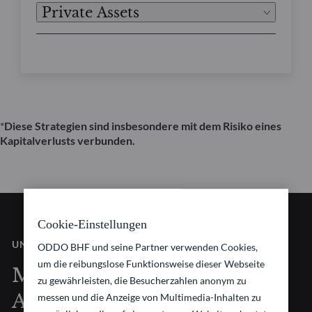
Private Assets
*
Diese Strategien sind insbesondere mit dem Risiko eines
Kapitalverlusts verbunden.
Cookie-Einstellungen
UNSERE VISION
ODDO BHF und seine Partner verwenden Cookies,
um die reibungslose Funktionsweise dieser Webseite
Mit innovativen
zu gewährleisten, die Besucherzahlen anonym zu
Anlagestrategien für die
messen und die Anzeige von Multimedia-Inhalten zu