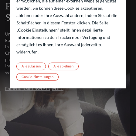
ermöglichen, die auf einer externen Website gehostet
Finanzmärkte an die
werden. Sie können diese Cookies akzeptieren,
Spitze
ablehnen oder Ihre Auswahl ändern, indem Sie auf die
Schaltflächen in diesem Fenster klicken. Die Seite
„Cookie Einstellungen" stellt Ihnen detaillierte
Unsere Stärke? Wir sind in allen wichtigen Finanzzentren
Informationen zu den Trackern zur Verfügung und
Europas präsent. Diese Nähe verschafft uns tiefe Einblicke
ermöglicht es Ihnen, Ihre Auswahl jederzeit zu
in die Märkte. So können wir Herausforderungen in
widerrufen.
Chancen verwandeln und Ihnen Anlagelösungen bieten, die
passgenau auf Ihre Anforderungen abgestimmt sind.
Ihre Investments verdienen mehr als Standardlösungen – sie
Alle zulassen
Alle ablehnen
verdienen unsere Expertise.
Cookie-Einstellungen
Entdecken Sie unsere Expertise