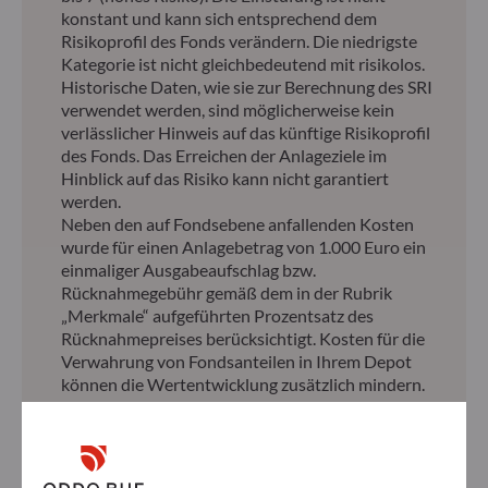
konstant und kann sich entsprechend dem
Risikoprofil des Fonds verändern. Die niedrigste
Kategorie ist nicht gleichbedeutend mit risikolos.
Historische Daten, wie sie zur Berechnung des SRI
verwendet werden, sind möglicherweise kein
verlässlicher Hinweis auf das künftige Risikoprofil
des Fonds. Das Erreichen der Anlageziele im
Hinblick auf das Risiko kann nicht garantiert
werden.
Neben den auf Fondsebene anfallenden Kosten
wurde für einen Anlagebetrag von 1.000 Euro ein
einmaliger Ausgabeaufschlag bzw.
Rücknahmegebühr gemäß dem in der Rubrik
„Merkmale“ aufgeführten Prozentsatz des
Rücknahmepreises berücksichtigt. Kosten für die
Verwahrung von Fondsanteilen in Ihrem Depot
können die Wertentwicklung zusätzlich mindern.
**Die EU-Verordnung zur Offenlegung von
Nachhaltigkeitsinformationen (Sustainable