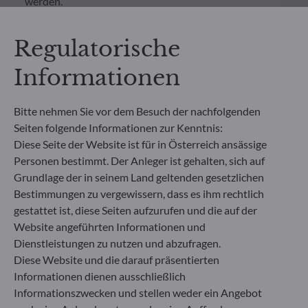
werden.
Neben den auf Fondsebene anfallenden Kosten
wurde für einen Anlagebetrag von 1.000 Euro ein
Regulatorische
einmaliger Ausgabeaufschlag bzw.
Rücknahmegebühr gemäß dem in der Rubrik
Informationen
„Merkmale“ aufgeführten Prozentsatz des
Rücknahmepreises berücksichtigt. Kosten für die
Verwahrung von Fondsanteilen in Ihrem Depot
Bitte nehmen Sie vor dem Besuch der nachfolgenden
können die Wertentwicklung zusätzlich mindern.
Seiten folgende Informationen zur Kenntnis:
Diese Seite der Website ist für in Österreich ansässige
**Die EU-Verordnung zur Offenlegung von
Personen bestimmt. Der Anleger ist gehalten, sich auf
Nachhaltigkeitsinformationen (Sustainable
Grundlage der in seinem Land geltenden gesetzlichen
Finance Disclosure Regulation, SFDR) ist ein
Bestimmungen zu vergewissern, dass es ihm rechtlich
Regelwerk der EU, das darauf abzielt, das
gestattet ist, diese Seiten aufzurufen und die auf der
Nachhaltigkeitsprofil von Fonds transparent,
besser vergleichbar und für Endinvestoren besser
Website angeführten Informationen und
verständlich zu machen.
Dienstleistungen zu nutzen und abzufragen.
Artikel 6: Das Fondsmanagementteam
Diese Website und die darauf präsentierten
berücksichtigt bei der Anlageentscheidung keine
Informationen dienen ausschließlich
Nachhaltigkeitsrisiken oder nachteiligen
Informationszwecken und stellen weder ein Angebot
Auswirkungen von Anlageentscheidungen auf