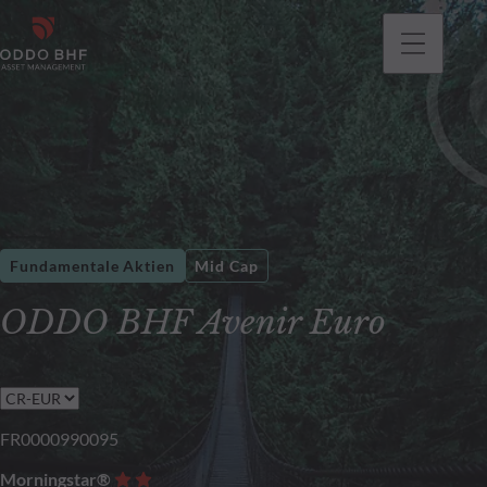
gehen
Fundamentale Aktien
Mid Cap
ODDO BHF Avenir Euro
FR0000990095
Morningstar®