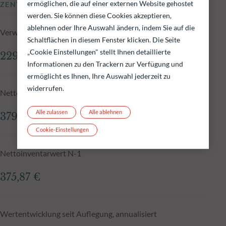
ermöglichen, die auf einer externen Website gehostet
ZENTRALE KENNZAHLEN
werden. Sie können diese Cookies akzeptieren,
ablehnen oder Ihre Auswahl ändern, indem Sie auf die
Verwaltetes Fondsvolumen zum 04.08.2026
Schaltflächen in diesem Fenster klicken. Die Seite
„Cookie Einstellungen" stellt Ihnen detaillierte
229,17 Mio.€
Informationen zu den Trackern zur Verfügung und
ermöglicht es Ihnen, Ihre Auswahl jederzeit zu
widerrufen.
Nettoinventarwert zum 04.08.2026
Alle zulassen
Alle ablehnen
379,56 €
Cookie-Einstellungen
Nettoinventarwert N-1
375,87 €
Wertentwicklung seit Auflegung, annualisiert