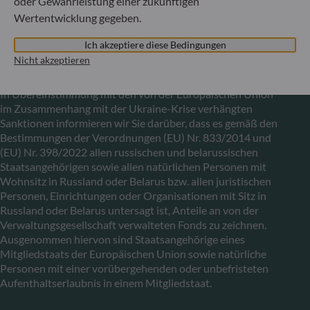
oder Gewährleistung einer zukünftigen
Fondsverwaltungsgesellschaft, Handelsregisternummer: B
Wertentwicklung gegeben.
29891
Ich akzeptiere diese Bedingungen
Nicht akzeptieren
Mitteilung zu EU-Sanktionen gegen Russland
In Übereinstimmung mit den von der Europäischen Union
im Zusammenhang mit der Ukraine-Krise verhängten
Sanktionen informieren wir Sie darüber, dass es gemäß den
Bestimmungen der Verordnungen (EU) Nr. 833/2014 und
(EU) Nr. 398/2022 allen russischen und belarussischen
Staatsangehörigen sowie allen natürlichen Personen mit
Wohnsitz in Russland oder Belarus bzw. allen juristischen
Personen, Einrichtungen oder Organisationen mit Sitz in
Russland oder Belarus untersagt ist, Anteile an von der
Verwaltungsgesellschaft verwalteten Fonds zu zeichnen.
Ausgenommen hiervon sind Staatsangehörige eines
Mitgliedstaats der Europäischen Union sowie natürliche
Personen mit einer vorübergehenden oder unbefristeten
Aufenthaltserlaubnis in einem Mitgliedstaat.