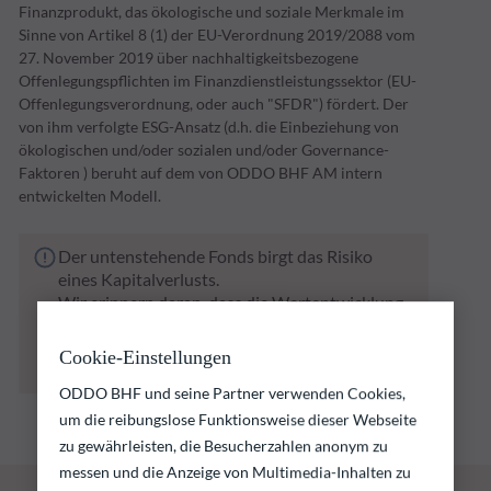
Finanzprodukt, das ökologische und soziale Merkmale im
Sinne von Artikel 8 (1) der EU-Verordnung 2019/2088 vom
27. November 2019 über nachhaltigkeitsbezogene
Offenlegungspflichten im Finanzdienstleistungssektor (EU-
Offenlegungsverordnung, oder auch "SFDR") fördert. Der
von ihm verfolgte ESG-Ansatz (d.h. die Einbeziehung von
ökologischen und/oder sozialen und/oder Governance-
Faktoren ) beruht auf dem von ODDO BHF AM intern
entwickelten Modell.
Der untenstehende Fonds birgt das Risiko
eines Kapitalverlusts.
Wir erinnern daran, dass die Wertentwicklung
in der Vergangenheit keine Rückschlüsse auf
die künftige Wertentwicklung zulässt. Sie
Cookie-Einstellungen
schwankt im Laufe der Zeit.
ODDO BHF und seine Partner verwenden Cookies,
um die reibungslose Funktionsweise dieser Webseite
zu gewährleisten, die Besucherzahlen anonym zu
messen und die Anzeige von Multimedia-Inhalten zu