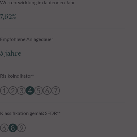
Wertentwicklung im laufenden Jahr
7,62%
Empfohlene Anlagedauer
5 jahre
Risikoindikator*
1
2
3
4
5
6
7
Klassifikation gemäß SFDR**
6
8
9