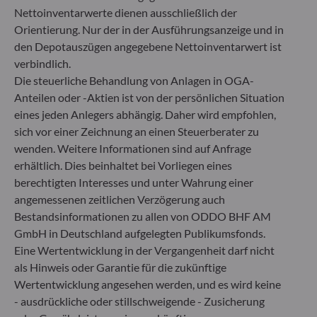
Nettoinventarwerte dienen ausschließlich der
+49 (0) 211 239 24 01
Orientierung. Nur der in der Ausführungsanzeige und in
den Depotauszügen angegebene Nettoinventarwert ist
Gallusanlage 8
60329 Frankfurt am Main
verbindlich.
Deutschland
Die steuerliche Behandlung von Anlagen in OGA-
Anteilen oder -Aktien ist von der persönlichen Situation
+49 (0) 69 920 50 0
Von der Bundesanstalt für Finanzdienstleistungsaufsicht
eines jeden Anlegers abhängig. Daher wird empfohlen,
(„BaFin“) zugelassene und beaufsichtigte
sich vor einer Zeichnung an einen Steuerberater zu
Fondsverwaltungsgesellschaft
wenden. Weitere Informationen sind auf Anfrage
Handelsregister : HRB 11971 Amtsgericht Düsseldorf
erhältlich. Dies beinhaltet bei Vorliegen eines
berechtigten Interesses und unter Wahrung einer
angemessenen zeitlichen Verzögerung auch
ODDO BHF Asset Management LUX
Bestandsinformationen zu allen von ODDO BHF AM
6, rue Gabriel Lippmann
GmbH in Deutschland aufgelegten Publikumsfonds.
L-5365 Munsbach
Eine Wertentwicklung in der Vergangenheit darf nicht
Luxemburg
als Hinweis oder Garantie für die zukünftige
+352 45 76 76 245
Wertentwicklung angesehen werden, und es wird keine
Von der Luxemburger Commission de Surveillance du
- ausdrückliche oder stillschweigende - Zusicherung
Secteur Financier (CSSF) zugelassene