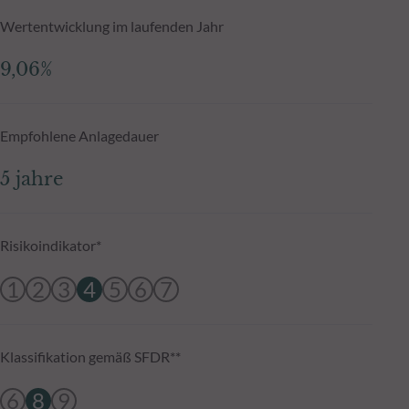
Wertentwicklung im laufenden Jahr
9,06%
Empfohlene Anlagedauer
5 jahre
Risikoindikator*
1
2
3
4
5
6
7
Klassifikation gemäß SFDR**
6
8
9