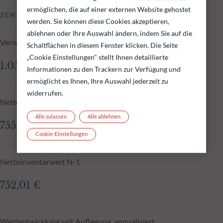
ermöglichen, die auf einer externen Website gehostet
ZENTRALE KENNZAHLEN
werden. Sie können diese Cookies akzeptieren,
ablehnen oder Ihre Auswahl ändern, indem Sie auf die
Verwaltetes Fondsvolumen zum 05.08.2026
Schaltflächen in diesem Fenster klicken. Die Seite
„Cookie Einstellungen" stellt Ihnen detaillierte
1.055,59 Mio.€
Informationen zu den Trackern zur Verfügung und
ermöglicht es Ihnen, Ihre Auswahl jederzeit zu
widerrufen.
Nettoinventarwert zum 05.08.2026
Alle zulassen
Alle ablehnen
755,35 €
Cookie-Einstellungen
Nettoinventarwert N-1
752,01 €
Wertentwicklung seit Auflegung, annualisiert