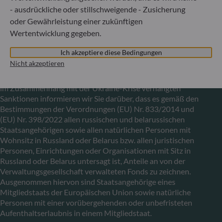
Secteur Financier (CSSF) zugelassene
- ausdrückliche oder stillschweigende - Zusicherung
Fondsverwaltungsgesellschaft, Handelsregisternummer: B
oder Gewährleistung einer zukünftigen
29891
Wertentwicklung gegeben.
Ich akzeptiere diese Bedingungen
Mitteilung zu EU-Sanktionen gegen Russland
Nicht akzeptieren
In Übereinstimmung mit den von der Europäischen Union
im Zusammenhang mit der Ukraine-Krise verhängten
Sanktionen informieren wir Sie darüber, dass es gemäß den
Bestimmungen der Verordnungen (EU) Nr. 833/2014 und
(EU) Nr. 398/2022 allen russischen und belarussischen
Staatsangehörigen sowie allen natürlichen Personen mit
Wohnsitz in Russland oder Belarus bzw. allen juristischen
Personen, Einrichtungen oder Organisationen mit Sitz in
Russland oder Belarus untersagt ist, Anteile an von der
Verwaltungsgesellschaft verwalteten Fonds zu zeichnen.
Ausgenommen hiervon sind Staatsangehörige eines
Mitgliedstaats der Europäischen Union sowie natürliche
Personen mit einer vorübergehenden oder unbefristeten
Aufenthaltserlaubnis in einem Mitgliedstaat.