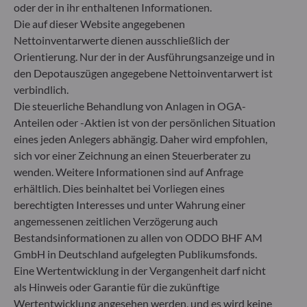
oder der in ihr enthaltenen Informationen.
Deutschland
Die auf dieser Website angegebenen
+49 (0) 211 239 24 01
Nettoinventarwerte dienen ausschließlich der
Orientierung. Nur der in der Ausführungsanzeige und in
Gallusanlage 8
den Depotauszügen angegebene Nettoinventarwert ist
60329 Frankfurt am Main
Deutschland
verbindlich.
Die steuerliche Behandlung von Anlagen in OGA-
+49 (0) 69 920 50 0
Anteilen oder -Aktien ist von der persönlichen Situation
Von der Bundesanstalt für Finanzdienstleistungsaufsicht
(„BaFin“) zugelassene und beaufsichtigte
eines jeden Anlegers abhängig. Daher wird empfohlen,
Fondsverwaltungsgesellschaft
sich vor einer Zeichnung an einen Steuerberater zu
Handelsregister : HRB 11971 Amtsgericht Düsseldorf
wenden. Weitere Informationen sind auf Anfrage
erhältlich. Dies beinhaltet bei Vorliegen eines
berechtigten Interesses und unter Wahrung einer
ODDO BHF Asset Management LUX
angemessenen zeitlichen Verzögerung auch
6, rue Gabriel Lippmann
Bestandsinformationen zu allen von ODDO BHF AM
L-5365 Munsbach
GmbH in Deutschland aufgelegten Publikumsfonds.
Luxemburg
Eine Wertentwicklung in der Vergangenheit darf nicht
+352 45 76 76 245
als Hinweis oder Garantie für die zukünftige
Von der Luxemburger Commission de Surveillance du
Wertentwicklung angesehen werden, und es wird keine