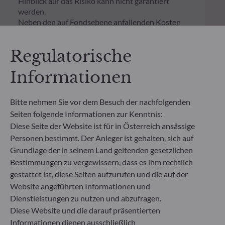
Hinblick auf das Risiko kann nicht garantiert
werden.
Neben den auf Fondsebene anfallenden Kosten
wurde für einen Anlagebetrag von 1.000 Euro ein
einmaliger Ausgabeaufschlag bzw.
Regulatorische
Rücknahmegebühr gemäß dem in der Rubrik
„Merkmale“ aufgeführten Prozentsatz des
Informationen
Rücknahmepreises berücksichtigt. Kosten für die
Verwahrung von Fondsanteilen in Ihrem Depot
können die Wertentwicklung zusätzlich mindern.
Bitte nehmen Sie vor dem Besuch der nachfolgenden
Seiten folgende Informationen zur Kenntnis:
**Die EU-Verordnung zur Offenlegung von
Diese Seite der Website ist für in Österreich ansässige
Nachhaltigkeitsinformationen (Sustainable
Personen bestimmt. Der Anleger ist gehalten, sich auf
Finance Disclosure Regulation, SFDR) ist ein
Grundlage der in seinem Land geltenden gesetzlichen
Regelwerk der EU, das darauf abzielt, das
Bestimmungen zu vergewissern, dass es ihm rechtlich
Nachhaltigkeitsprofil von Fonds transparent,
gestattet ist, diese Seiten aufzurufen und die auf der
besser vergleichbar und für Endinvestoren besser
verständlich zu machen.
Website angeführten Informationen und
Artikel 6: Das Fondsmanagementteam
Dienstleistungen zu nutzen und abzufragen.
berücksichtigt bei der Anlageentscheidung keine
Diese Website und die darauf präsentierten
Nachhaltigkeitsrisiken oder nachteiligen
Informationen dienen ausschließlich