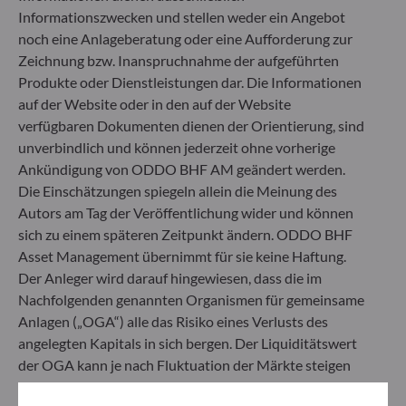
Auswirkungen von Anlageentscheidungen auf
Informationszwecken und stellen weder ein Angebot
Nachhaltigkeitsfaktoren.
noch eine Anlageberatung oder eine Aufforderung zur
Artikel 8: Das Fondsmanagementteam adressiert
Zeichnung bzw. Inanspruchnahme der aufgeführten
Nachhaltigkeitsrisiken, indem es ESG-Kriterien
(Umwelt und/oder Soziales und/oder Governance)
Produkte oder Dienstleistungen dar. Die Informationen
in den Anlageentscheidungsprozess einbezieht.
auf der Website oder in den auf der Website
Artikel 9: Das Fondsmanagementteam verfolgt ein
verfügbaren Dokumenten dienen der Orientierung, sind
striktes nachhaltiges Anlageziel, das wesentlich zu
unverbindlich und können jederzeit ohne vorherige
den Herausforderungen des ökologischen
Ankündigung von ODDO BHF AM geändert werden.
Übergangs beiträgt, und adressiert
Die Einschätzungen spiegeln allein die Meinung des
Nachhaltigkeitsrisiken durch Ratings, die vom
Autors am Tag der Veröffentlichung wider und können
externen ESG-Datenanbieter der
Verwaltungsgesellschaft bereitgestellt werden.
sich zu einem späteren Zeitpunkt ändern. ODDO BHF
Asset Management übernimmt für sie keine Haftung.
Der Anleger wird darauf hingewiesen, dass die im
Nachfolgenden genannten Organismen für gemeinsame
Anlagen („OGA“) alle das Risiko eines Verlusts des
angelegten Kapitals in sich bergen. Der Liquiditätswert
der OGA kann je nach Fluktuation der Märkte steigen
oder fallen. Möglicherweise erhält der Anleger das