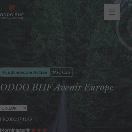
gehen
Fundamentale Aktien
Mid Cap
ODDO BHF Avenir Europe
FR0000974149
Morningstar®