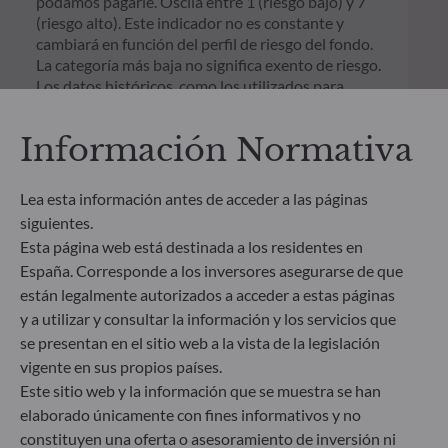
podamos pagarle. Oscila entre 1 (riesgo bajo) y 7
(riesgo alto). Este indicador no es constante y
cambiará en función del perfil de riesgo del fondo.
La categoría más baja no significa exento de riesgo.
Los datos históricos, como los utilizados para
calcular el ISR, pueden no ser una indicación fiable
del futuro perfil de riesgo del fondo. No existe
Información Normativa
ninguna garantía de que se alcancen los objetivos
de inversión en términos de riesgo.
Lea esta información antes de acceder a las páginas
siguientes.
** El Reglamento de la UE Reglamento de
divulgación de información sobre finanzas
Esta página web está destinada a los residentes en
sostenibles (SFDR) es un conjunto de normas de la
España. Corresponde a los inversores asegurarse de que
UE cuyo objetivo es lograr que el perfil de
están legalmente autorizados a acceder a estas páginas
sostenibilidad de los fondos sea transparente, más
y a utilizar y consultar la información y los servicios que
comparable y se entienda mejor por los inversores
se presentan en el sitio web a la vista de la legislación
finales. Artículo 6: El equipo de gestión no tiene en
vigente en sus propios países.
cuenta riesgos de sostenibilidad ni incidencias
Este sitio web y la información que se muestra se han
adversas de las decisiones de inversión en los
factores de sostenibilidad en el proceso de toma de
elaborado únicamente con fines informativos y no
decisiones. Artículo 8: El equipo de gestión aborda
constituyen una oferta o asesoramiento de inversión ni