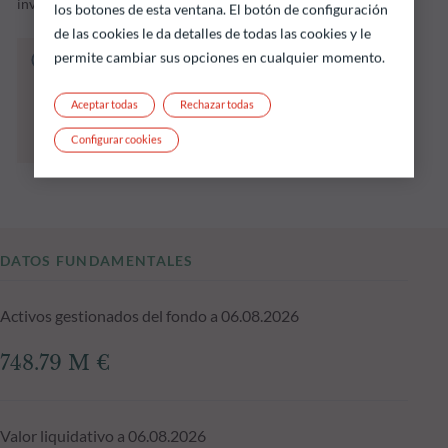
inversión sostenible.
los botones de esta ventana. El botón de configuración
de las cookies le da detalles de todas las cookies y le
permite cambiar sus opciones en cualquier momento.
El fondo que se indica a continuación conlleva
un riesgo de pérdida de capital.
Las rentabilidades pasadas no garantizan
Aceptar todas
Rechazar todas
resultados futuros y no son constantes en el
Configurar cookies
tiempo
DATOS FUNDAMENTALES
Activos gestionados del fondo a 06.08.2026
748.79 M €
Valor liquidativo a 06.08.2026