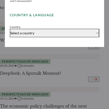
to bond markets
COUNTRY & LANGUAGE
Country
PERSPECTIVAS DE MERCADO
Select a country
11.03.2025
7
minutos
Wind of Change
PERSPECTIVAS DE MERCADO
20.02.2025
6
minutos
DeepSeek: A Sputnik Moment?
PERSPECTIVAS DE MERCADO
15.11.2024
3
minutos
The economic policy challenges of the next