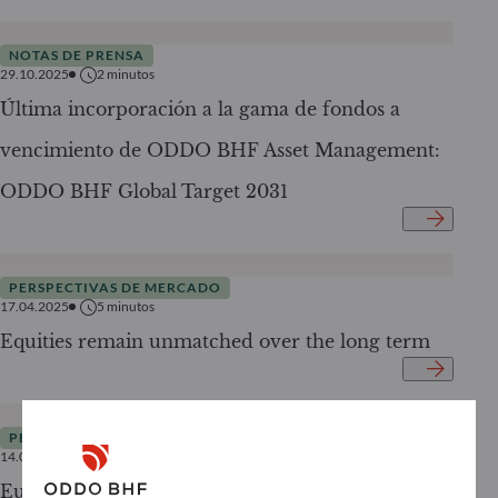
NOTAS DE PRENSA
29.10.2025
2
minutos
Última incorporación a la gama de fondos a
vencimiento de ODDO BHF Asset Management:
ODDO BHF Global Target 2031
PERSPECTIVAS DE MERCADO
17.04.2025
5
minutos
Equities remain unmatched over the long term
PERSPECTIVAS DE MERCADO
14.03.2025
4
minutos
European investors’ attention increasingly turns