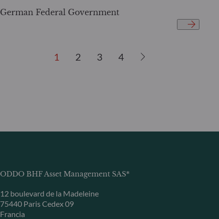
German Federal Government
1
2
3
4
ODDO BHF Asset Management SAS*
12 boulevard de la Madeleine
75440 Paris Cedex 09
Francia