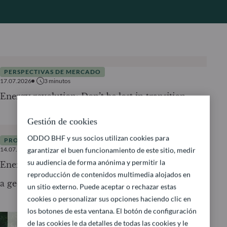
PERSPECTIVAS DE MERCADO
17.07.2026
3
minutos
Energy revolution: Don’t be lost in transition
Gestión de cookies
ODDO BHF y sus socios utilizan cookies para
PRODUKTE
14.07.2026
3
minutos
garantizar el buen funcionamiento de este sitio, medir
su audiencia de forma anónima y permitir la
Energy security – why electrification has become
reproducción de contenidos multimedia alojados en
a geopolitical imperative
un sitio externo. Puede aceptar o rechazar estas
cookies o personalizar sus opciones haciendo clic en
los botones de esta ventana. El botón de configuración
de las cookies le da detalles de todas las cookies y le