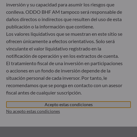
inversión y su capacidad para asumir los riesgos que
conlleva. ODDO BHF AM tampoco será responsable de
Descubra nuestra selección
daños directos o indirectos que resulten del uso de esta
publicación o la información que contiene.
Los valores liquidativos que se muestran en este sitio se
ofrecen únicamente a efectos orientativos. Solo será
vinculante el valor liquidativo registrado en la
INVERSIÓN SOSTENIBLE
notificación de operación y en los extractos de cuenta.
Promover las finanzas
El tratamiento fiscal de una inversión en participaciones
o acciones en un fondo de inversión depende de la
sostenibles
situación personal de cada inversor. Por tanto, le
Descubra cómo promovemos de forma
recomendamos que se ponga en contacto con un asesor
proactiva y responsable las finanzas sostenibles
fiscal antes de cualquier suscripción.
para lograr rentabilidad a largo plazo
Acepto estas condiciones
Ver más
No acepto estas condiciones