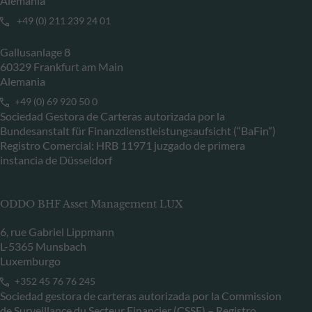
Alemania
+49 (0) 211 239 24 01
Gallusanlage 8
60329 Frankfurt am Main
Alemania
+49 (0) 69 920 50 0
Sociedad Gestora de Carteras autorizada por la
Bundesanstalt für Finanzdienstleistungsaufsicht (“BaFin”)
Registro Comercial: HRB 11971 juzgado de primera
instancia de Düsseldorf
ODDO BHF Asset Management LUX
6, rue Gabriel Lippmann
L-5365 Munsbach
Luxemburgo
+352 45 76 76 245
Sociedad gestora de carteras autorizada por la Commission
de Surveillance du Secteur Financier (CSSF) – Registro