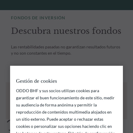
FONDOS DE INVERSIÓN
Descubra nuestros fondos
Las rentabilidades pasadas no garantizan resultados futuros
y no son constantes en el tiempo.
0
resultados de la búsqueda
FONDOS ODDO BHF
Gestión de cookies
Todos los fondos que se enumeran a continuación
ODDO BHF y sus socios utilizan cookies para
conllevan un riesgo de pérdida de capital.
garantizar el buen funcionamiento de este sitio, medir
Las rentabilidades pasadas no garantizan
su audiencia de forma anónima y permitir la
resultados futuros y no son constantes en el
reproducción de contenidos multimedia alojados en
tiempo
un sitio externo. Puede aceptar o rechazar estas
cookies o personalizar sus opciones haciendo clic en