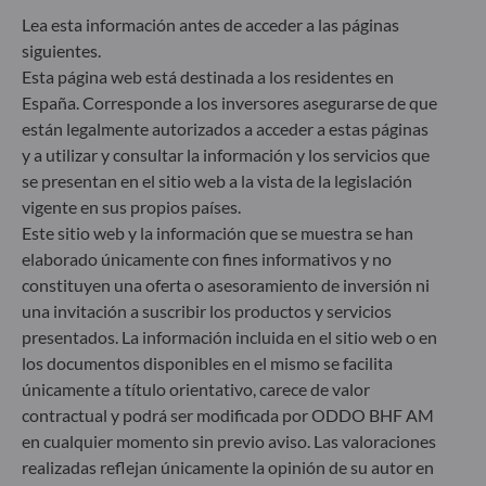
Lea esta información antes de acceder a las páginas
siguientes.
Esta página web está destinada a los residentes en
LEER MÁS
Todas nuestras noticias
España. Corresponde a los inversores asegurarse de que
están legalmente autorizados a acceder a estas páginas
y a utilizar y consultar la información y los servicios que
PERSPECTIVAS DE MERCADO
17.07.2026
3
minutos
se presentan en el sitio web a la vista de la legislación
Energy revolution: Don’t be lost in
vigente en sus propios países.
Este sitio web y la información que se muestra se han
transition
elaborado únicamente con fines informativos y no
constituyen una oferta o asesoramiento de inversión ni
una invitación a suscribir los productos y servicios
presentados. La información incluida en el sitio web o en
los documentos disponibles en el mismo se facilita
únicamente a título orientativo, carece de valor
contractual y podrá ser modificada por ODDO BHF AM
en cualquier momento sin previo aviso. Las valoraciones
PRODUKTE
realizadas reflejan únicamente la opinión de su autor en
14.07.2026