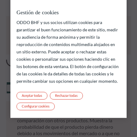
podrían satisfacer sus objetivos de inversión.
Gestión de cookies
ODDO BHF y sus socios utilizan cookies para
Todos los fondos que se enumeran a continuación
conllevan un riesgo de pérdida de capital.
garantizar el buen funcionamiento de este sitio, medir
Las rentabilidades pasadas no garantizan
su audiencia de forma anónima y permitir la
resultados futuros y no son constantes en el
reproducción de contenidos multimedia alojados en
tiempo
un sitio externo. Puede aceptar o rechazar estas
cookies o personalizar sus opciones haciendo clic en
los botones de esta ventana. El botón de configuración
de las cookies le da detalles de todas las cookies y le
permite cambiar sus opciones en cualquier momento.
Valor liquidativo
Aceptar todas
Rechazar todas
Configurar cookies
* El indicador sintético de riesgo (ISR) es una guía
del nivel de riesgo de este producto en
comparación con otros productos. Muestra la
probabilidad de que el producto pierda dinero
debido a los movimientos del mercado o a que no