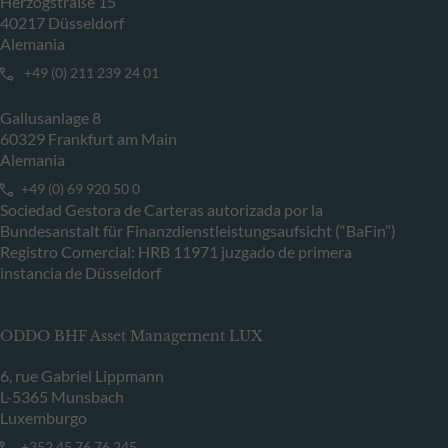
Herzogstraße 15
40217 Düsseldorf
Alemania
+49 (0) 211 239 24 01
Gallusanlage 8
60329 Frankfurt am Main
Alemania
+49 (0) 69 920 50 0
Sociedad Gestora de Carteras autorizada por la
Bundesanstalt für Finanzdienstleistungsaufsicht (“BaFin”)
Registro Comercial: HRB 11971 juzgado de primera
instancia de Düsseldorf
ODDO BHF Asset Management LUX
6, rue Gabriel Lippmann
L-5365 Munsbach
Luxemburgo
+352 45 76 76 245