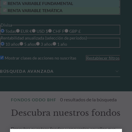
RENTA VARIABLE FUNDAMENTAL
RENTA VARIABLE TEMÁTICA
Divisa
Todas
EUR €
USD $
CHF F
GBP £
Rentabilidad anualizada (selección de períodos)
10 años
5 años
3 años
1 año
Mostrar clases de acciones no suscritas
Restablecer filtros
BÚSQUEDA AVANZADA
0
resultados de la búsqueda
FONDOS ODDO BHF
Descubra nuestros fondos
Descubra nuestros fondos y encuentre aquellos que