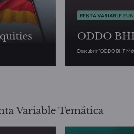
RENTA VARIABLE FU
uities
ODDO BHF 
Descubrir “ODDO BHF Mét
nta Variable Temática