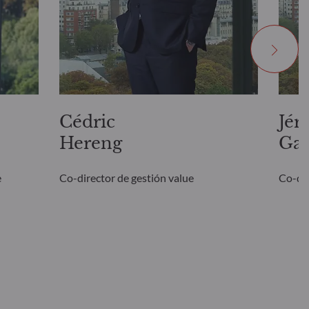
Cédric
Jér
Hereng
Ga
e
Co-director de gestión value
Co-dir