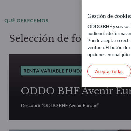
Gestión de cookie
QUÉ OFRECEMOS
ODDO BHF y sus socios
audiencia de forma an
Selección de fondos – Re
Puede aceptar o recha
ventana. El botón de c
opciones en cualquie
RENTA VARIABLE FUNDAMENTAL
Aceptar todas
ODDO BHF Avenir Eu
Descubrir “ODDO BHF Avenir Europe”