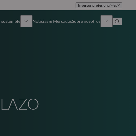
Inversor profesional
es
 sostenible
Noticias & Mercados
Sobre nosotros
umen general
Identidad
oque
Gobierno
icaciones
Equipo de ventas
Oficinas
PLAZO
Contacto