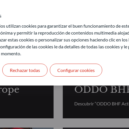
s
 utilizan cookies para garantizar el buen funcionamiento de este 
ónima y permitir la reproducción de contenidos multimedia alojado
nta Variable Fundamental
zar estas cookies o personalizar sus opciones haciendo clic en los
onfiguración de las cookies le da detalles de todas las cookies y l
r momento.
RENTA VARIABLE FU
Rechazar todas
Configurar cookies
rope
ODDO BHF 
Descubrir “ODDO BHF Acti