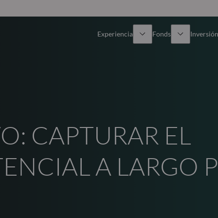
Experiencia
Fonds
Inversión
Resumen general
Todos los fondos
Res
Renta variable
Selección de fondos
Enf
O: CAPTURAR EL
Renta Fija
Fondos White Label
Publ
Multiactivos
Cómo suscribirse
ENCIAL A LARGO 
Activos privados