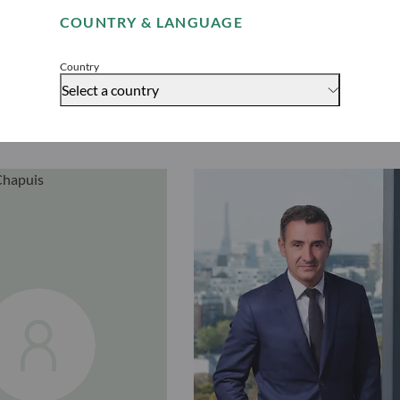
Descubrir “ODDO BHF Gén
COUNTRY & LANGUAGE
Accept
Country
Select a country