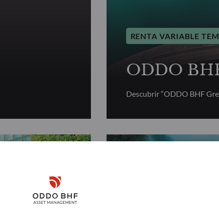
RENTA VARIABLE TE
ODDO BHF 
Descubrir “ODDO BHF Gree
RENTA VARIABLE TE
Disclaimer
r
ODDO BHF 
Remember me for 30 days