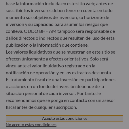
base la información incluida en este sitio web; antes de
Herzogstraße 15
suscribir, los inversores deben tener en cuenta en todo
40217 Düsseldorf
momento sus objetivos de inversión, su horizonte de
Alemania
inversión y su capacidad para asumir los riesgos que
+49 (0) 211 239 24 01
conlleva. ODDO BHF AM tampoco será responsable de
daños directos o indirectos que resulten del uso de esta
Gallusanlage 8
publicación o la información que contiene.
60329 Frankfurt am Main
Los valores liquidativos que se muestran en este sitio se
Alemania
ofrecen únicamente a efectos orientativos. Solo será
+49 (0) 69 920 50 0
vinculante el valor liquidativo registrado en la
Sociedad Gestora de Carteras autorizada por la
notificación de operación y en los extractos de cuenta.
Bundesanstalt für Finanzdienstleistungsaufsicht (“BaFin”)
El tratamiento fiscal de una inversión en participaciones
Registro Comercial: HRB 11971 juzgado de primera
o acciones en un fondo de inversión depende de la
instancia de Düsseldorf
situación personal de cada inversor. Por tanto, le
recomendamos que se ponga en contacto con un asesor
ODDO BHF Asset Management LUX
fiscal antes de cualquier suscripción.
6, rue Gabriel Lippmann
Acepto estas condiciones
L-5365 Munsbach
No acepto estas condiciones
Luxemburgo