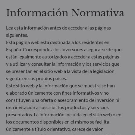
comparable y se entienda mejor por los inversores
Información Normativa
finales. Artículo 6: El equipo de gestión no tiene en
cuenta riesgos de sostenibilidad ni incidencias
adversas de las decisiones de inversión en los
Lea esta información antes de acceder a las páginas
factores de sostenibilidad en el proceso de toma de
siguientes.
decisiones. Artículo 8: El equipo de gestión aborda
Esta página web está destinada a los residentes en
los riesgos de sostenibilidad integrando criterios
España. Corresponde a los inversores asegurarse de que
ESG (medioambientales, sociales y/o de gobierno
están legalmente autorizados a acceder a estas páginas
corporativo) en su proceso de toma de decisiones
de inversión. Artículo 9: El equipo de gestión
y a utilizar y consultar la información y los servicios que
persigue un objetivo de inversión estrictamente
se presentan en el sitio web a la vista de la legislación
sostenible que contribuye de forma significativa a
vigente en sus propios países.
los desafíos de la transición ecológica y aborda los
Este sitio web y la información que se muestra se han
riesgos de sostenibilidad mediante las
elaborado únicamente con fines informativos y no
calificaciones proporcionadas por el proveedor de
constituyen una oferta o asesoramiento de inversión ni
datos ESG externo de la Sociedad gestora.
una invitación a suscribir los productos y servicios
presentados. La información incluida en el sitio web o en
los documentos disponibles en el mismo se facilita
únicamente a título orientativo, carece de valor