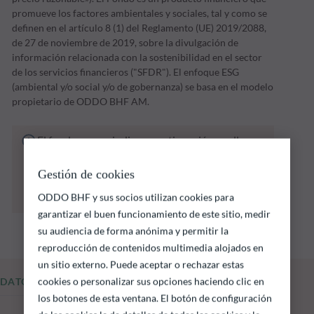
promueve los factores ambientales y sociales, tal y como se
definen en el artículo 8 (1) del Reglamento (UE) 2019/2088,
de 27 de noviembre de 2019, sobre la divulgación de
información relacionada con la sostenibilidad en el sector
de los servicios financieros ("SFDR"). El enfoque ESG
(ambiental y/o social y/o de gobernanza) se basa en el modelo
propietario de ODDO BHF AM.
El fondo que se indica a continuación conlleva
un riesgo de pérdida de capital.
Las rentabilidades pasadas no garantizan
Gestión de cookies
resultados futuros y no son constantes en el
ODDO BHF y sus socios utilizan cookies para
tiempo
garantizar el buen funcionamiento de este sitio, medir
su audiencia de forma anónima y permitir la
reproducción de contenidos multimedia alojados en
un sitio externo. Puede aceptar o rechazar estas
cookies o personalizar sus opciones haciendo clic en
DATOS FUNDAMENTALES
los botones de esta ventana. El botón de configuración