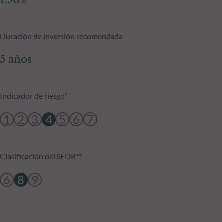
1.96%
Duración de inversión recomendada
5 años
Indicador de riesgo*
1
2
3
4
5
6
7
Clasificación del SFDR**
6
8
9