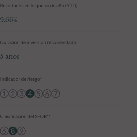
Resultados en lo que va de año (YTD)
9.66%
Duración de inversión recomendada
5 años
Indicador de riesgo*
1
2
3
4
5
6
7
Clasificación del SFDR**
6
8
9