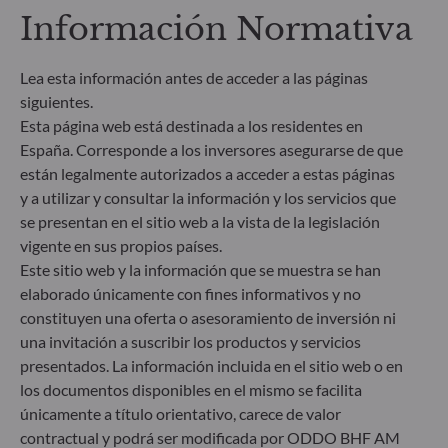
divulgación de información sobre finanzas
Información Normativa
sostenibles (SFDR) es un conjunto de normas de la
UE cuyo objetivo es lograr que el perfil de
sostenibilidad de los fondos sea transparente, más
Lea esta información antes de acceder a las páginas
comparable y se entienda mejor por los inversores
siguientes.
finales. Artículo 6: El equipo de gestión no tiene en
Esta página web está destinada a los residentes en
cuenta riesgos de sostenibilidad ni incidencias
adversas de las decisiones de inversión en los
España. Corresponde a los inversores asegurarse de que
factores de sostenibilidad en el proceso de toma de
están legalmente autorizados a acceder a estas páginas
decisiones. Artículo 8: El equipo de gestión aborda
y a utilizar y consultar la información y los servicios que
los riesgos de sostenibilidad integrando criterios
se presentan en el sitio web a la vista de la legislación
ESG (medioambientales, sociales y/o de gobierno
vigente en sus propios países.
corporativo) en su proceso de toma de decisiones
Este sitio web y la información que se muestra se han
de inversión. Artículo 9: El equipo de gestión
elaborado únicamente con fines informativos y no
persigue un objetivo de inversión estrictamente
sostenible que contribuye de forma significativa a
constituyen una oferta o asesoramiento de inversión ni
los desafíos de la transición ecológica y aborda los
una invitación a suscribir los productos y servicios
riesgos de sostenibilidad mediante las
presentados. La información incluida en el sitio web o en
calificaciones proporcionadas por el proveedor de
los documentos disponibles en el mismo se facilita
datos ESG externo de la Sociedad gestora.
únicamente a título orientativo, carece de valor
contractual y podrá ser modificada por ODDO BHF AM