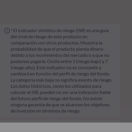
* El indicador sintético de riesgo (ISR) es una guía
del nivel de riesgo de este producto en
comparación con otros productos. Muestra la
probabilidad de que el producto pierda dinero
debido a los movimientos del mercado o a que no
podamos pagarle. Oscila entre 1 (riesgo bajo) y 7
(riesgo alto). Este indicador no es constante y
cambiará en función del perfil de riesgo del fondo.
La categoría más baja no significa exento de riesgo.
Los datos históricos, como los utilizados para
calcular el ISR, pueden no ser una indicación fiable
del futuro perfil de riesgo del fondo. No existe
ninguna garantía de que se alcancen los objetivos
de inversión en términos de riesgo.
** El Reglamento de la UE Reglamento de