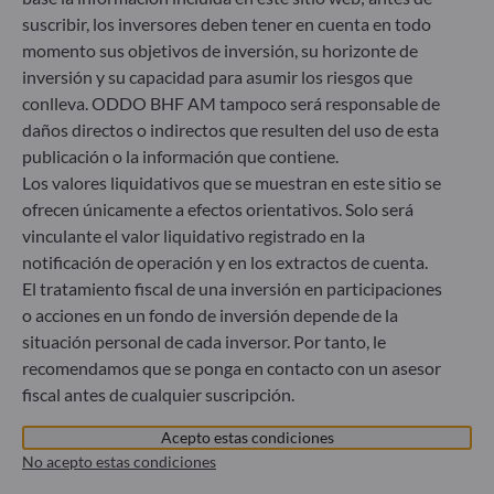
suscribir, los inversores deben tener en cuenta en todo
momento sus objetivos de inversión, su horizonte de
ODDO BHF Asset Management GmbH
inversión y su capacidad para asumir los riesgos que
conlleva. ODDO BHF AM tampoco será responsable de
Herzogstraße 15
40217 Düsseldorf
daños directos o indirectos que resulten del uso de esta
Alemania
publicación o la información que contiene.
Los valores liquidativos que se muestran en este sitio se
+49 (0) 211 239 24 01
ofrecen únicamente a efectos orientativos. Solo será
Gallusanlage 8
vinculante el valor liquidativo registrado en la
60329 Frankfurt am Main
notificación de operación y en los extractos de cuenta.
Alemania
El tratamiento fiscal de una inversión en participaciones
+49 (0) 69 920 50 0
o acciones en un fondo de inversión depende de la
Sociedad Gestora de Carteras autorizada por la
situación personal de cada inversor. Por tanto, le
Bundesanstalt für Finanzdienstleistungsaufsicht (“BaFin”)
recomendamos que se ponga en contacto con un asesor
Registro Comercial: HRB 11971 juzgado de primera
fiscal antes de cualquier suscripción.
instancia de Düsseldorf
Acepto estas condiciones
No acepto estas condiciones
ODDO BHF Asset Management LUX