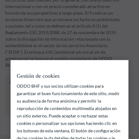
internacional y con un precio considerado atractivo en
función de sus perspectivas a largo plazo. El Fondo es un
producto financiero que promueve los factores ambientales
y sociales, tal y como se definen en el artículo 8 (1) del
Reglamento (UE) 2019/2088, de 27 de noviembre de 2019,
sobre la divulgación de información relacionada con la
sostenibilidad en el sector de los servicios financieros
("SFDR"). El enfoque ESG (ambiental y/o social y/o de
gobernanza) se basa en el modelo propietario de ODDO
BHF AM.
Gestión de cookies
El fondo que se indica a continuación conlleva
ODDO BHF y sus socios utilizan cookies para
un riesgo de pérdida de capital.
garantizar el buen funcionamiento de este sitio, medir
Las rentabilidades pasadas no garantizan
su audiencia de forma anónima y permitir la
resultados futuros y no son constantes en el
tiempo
reproducción de contenidos multimedia alojados en
un sitio externo. Puede aceptar o rechazar estas
cookies o personalizar sus opciones haciendo clic en
los botones de esta ventana. El botón de configuración
de las cookies le da detalles de todas las cookies y le