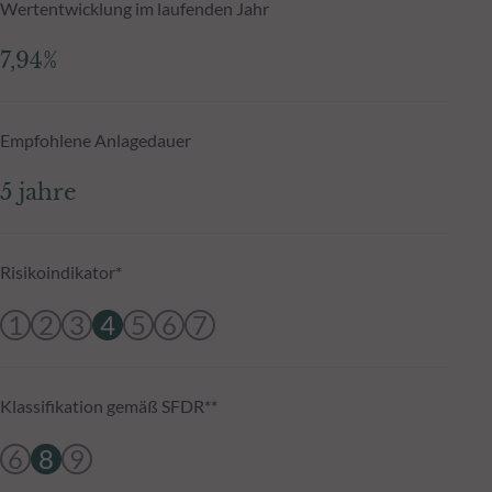
Wertentwicklung im laufenden Jahr
7,94%
Empfohlene Anlagedauer
5 jahre
Risikoindikator*
1
2
3
4
5
6
7
Klassifikation gemäß SFDR**
6
8
9