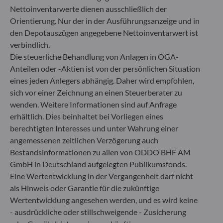
Nettoinventarwerte dienen ausschließlich der
+49 (0) 211 239 24 01
Orientierung. Nur der in der Ausführungsanzeige und in
den Depotauszügen angegebene Nettoinventarwert ist
Gallusanlage 8
60329 Frankfurt am Main
verbindlich.
Deutschland
Die steuerliche Behandlung von Anlagen in OGA-
Anteilen oder -Aktien ist von der persönlichen Situation
+49 (0) 69 920 50 0
Von der Bundesanstalt für Finanzdienstleistungsaufsicht
eines jeden Anlegers abhängig. Daher wird empfohlen,
(„BaFin“) zugelassene und beaufsichtigte
sich vor einer Zeichnung an einen Steuerberater zu
Fondsverwaltungsgesellschaft
wenden. Weitere Informationen sind auf Anfrage
Handelsregister : HRB 11971 Amtsgericht Düsseldorf
erhältlich. Dies beinhaltet bei Vorliegen eines
berechtigten Interesses und unter Wahrung einer
angemessenen zeitlichen Verzögerung auch
ODDO BHF Asset Management LUX
Bestandsinformationen zu allen von ODDO BHF AM
6, rue Gabriel Lippmann
GmbH in Deutschland aufgelegten Publikumsfonds.
L-5365 Munsbach
Eine Wertentwicklung in der Vergangenheit darf nicht
Luxemburg
als Hinweis oder Garantie für die zukünftige
+352 45 76 76 245
Wertentwicklung angesehen werden, und es wird keine
Von der Luxemburger Commission de Surveillance du
- ausdrückliche oder stillschweigende - Zusicherung
Secteur Financier (CSSF) zugelassene