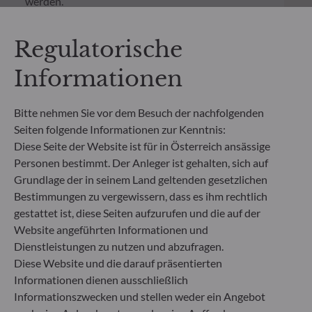
werden.
Neben den auf Fondsebene anfallenden Kosten
wurde für einen Anlagebetrag von 1.000 Euro ein
Regulatorische
einmaliger Ausgabeaufschlag bzw.
Rücknahmegebühr gemäß dem in der Rubrik
Informationen
„Merkmale“ aufgeführten Prozentsatz des
Rücknahmepreises berücksichtigt. Kosten für die
Verwahrung von Fondsanteilen in Ihrem Depot
Bitte nehmen Sie vor dem Besuch der nachfolgenden
können die Wertentwicklung zusätzlich mindern.
Seiten folgende Informationen zur Kenntnis:
Diese Seite der Website ist für in Österreich ansässige
**Die EU-Verordnung zur Offenlegung von
Personen bestimmt. Der Anleger ist gehalten, sich auf
Nachhaltigkeitsinformationen (Sustainable
Grundlage der in seinem Land geltenden gesetzlichen
Finance Disclosure Regulation, SFDR) ist ein
Bestimmungen zu vergewissern, dass es ihm rechtlich
Regelwerk der EU, das darauf abzielt, das
gestattet ist, diese Seiten aufzurufen und die auf der
Nachhaltigkeitsprofil von Fonds transparent,
besser vergleichbar und für Endinvestoren besser
Website angeführten Informationen und
verständlich zu machen.
Dienstleistungen zu nutzen und abzufragen.
Artikel 6: Das Fondsmanagementteam
Diese Website und die darauf präsentierten
berücksichtigt bei der Anlageentscheidung keine
Informationen dienen ausschließlich
Nachhaltigkeitsrisiken oder nachteiligen
Informationszwecken und stellen weder ein Angebot
Auswirkungen von Anlageentscheidungen auf