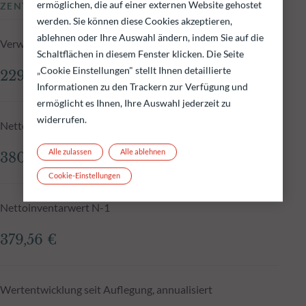
ermöglichen, die auf einer externen Website gehostet
ZENTRALE KENNZAHLEN
werden. Sie können diese Cookies akzeptieren,
ablehnen oder Ihre Auswahl ändern, indem Sie auf die
Verwaltetes Fondsvolumen zum 05.08.2026
Schaltflächen in diesem Fenster klicken. Die Seite
„Cookie Einstellungen" stellt Ihnen detaillierte
229,36 Mio.€
Informationen zu den Trackern zur Verfügung und
ermöglicht es Ihnen, Ihre Auswahl jederzeit zu
widerrufen.
Nettoinventarwert zum 05.08.2026
Alle zulassen
Alle ablehnen
380,70 €
Cookie-Einstellungen
Nettoinventarwert N-1
379,56 €
Wertentwicklung seit Auflegung, annualisiert