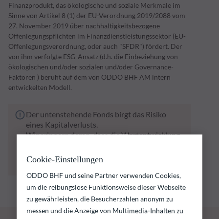
Finanzprodukt, das ökologische und soziale Merkmale im
Sinne von Artikel 8 (1) der EU-Verordnung 2019/2088 vom
27. November 2019 über nachhaltigkeitsbezogene
Offenlegungspflichten im Finanzdienstleistungssektor (EU-
Offenlegungsverordnung, oder auch "SFDR") fördert. Der
von ihm verfolgte ESG-Ansatz (d.h. die Einbeziehung von
ökologischen und/oder sozialen und/oder Governance-
Faktoren ) beruht auf dem von ODDO BHF AM intern
entwickelten Modell.
Der untenstehende Fonds birgt das Risiko
eines Kapitalverlusts.
Wir erinnern daran, dass die Wertentwicklung
in der Vergangenheit keine Rückschlüsse auf
die künftige Wertentwicklung zulässt. Sie
Cookie-Einstellungen
schwankt im Laufe der Zeit.
ODDO BHF und seine Partner verwenden Cookies,
um die reibungslose Funktionsweise dieser Webseite
zu gewährleisten, die Besucherzahlen anonym zu
messen und die Anzeige von Multimedia-Inhalten zu