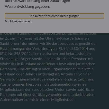
oder Gewährleistung einer zukünftigen
Fondsverwaltungsgesellschaft, Handelsregisternummer: B
Wertentwicklung gegeben.
29891
Ich akzeptiere diese Bedingungen
Nicht akzeptieren
Mitteilung zu EU-Sanktionen gegen Russland
In Übereinstimmung mit den von der Europäischen Union
im Zusammenhang mit der Ukraine-Krise verhängten
Sanktionen informieren wir Sie darüber, dass es gemäß den
Bestimmungen der Verordnungen (EU) Nr. 833/2014 und
(EU) Nr. 398/2022 allen russischen und belarussischen
Staatsangehörigen sowie allen natürlichen Personen mit
Wohnsitz in Russland oder Belarus bzw. allen juristischen
Personen, Einrichtungen oder Organisationen mit Sitz in
Russland oder Belarus untersagt ist, Anteile an von der
Verwaltungsgesellschaft verwalteten Fonds zu zeichnen.
Ausgenommen hiervon sind Staatsangehörige eines
Mitgliedstaats der Europäischen Union sowie natürliche
Personen mit einer vorübergehenden oder unbefristeten
Aufenthaltserlaubnis in einem Mitgliedstaat.