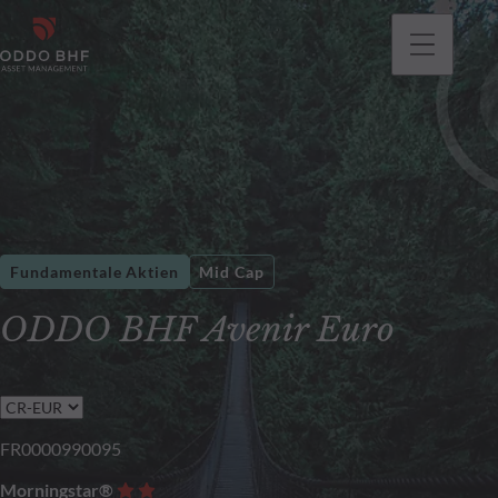
gehen
Fundamentale Aktien
Mid Cap
ODDO BHF Avenir Euro
FR0000990095
Morningstar®