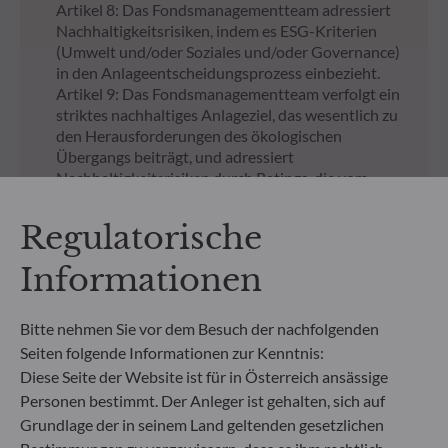
Artikel 8: Das Fondsmanagementteam adressiert
Nachhaltigkeitsrisiken, indem es ESG-Kriterien
(Umwelt und/oder Soziales und/oder Governance)
in den Anlageentscheidungsprozess einbezieht.
Artikel 9: Das Fondsmanagementteam verfolgt ein
striktes nachhaltiges Anlageziel, das wesentlich zu
den Herausforderungen des ökologischen
Übergangs beiträgt, und adressiert
Nachhaltigkeitsrisiken durch Ratings, die vom
externen ESG-Datenanbieter der
Verwaltungsgesellschaft bereitgestellt werden.
Regulatorische
NICHT GEZEICHNETE ANTEILKLASSEN
Informationen
Regulatorische
Bitte nehmen Sie vor dem Besuch der nachfolgenden
Unterlagen zu nicht
Seiten folgende Informationen zur Kenntnis:
Diese Seite der Website ist für in Österreich ansässige
gezeichneten Anteilen an
Personen bestimmt. Der Anleger ist gehalten, sich auf
unseren Fonds
Grundlage der in seinem Land geltenden gesetzlichen