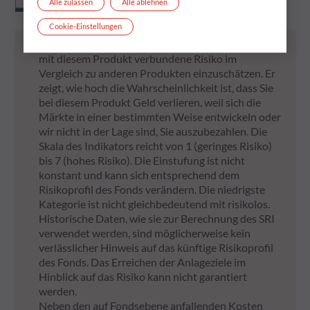
Alle zulassen
Alle ablehnen
Cookie-Einstellungen
* Der Gesamtrisikoindikator (SRI) hilft Ihnen, das
mit diesem Produkt verbundene Risiko im
Vergleich zu anderen Produkten einzuschätzen. Er
zeigt, wie hoch die Wahrscheinlichkeit ist, dass Sie
bei diesem Produkt Geld verlieren, weil sich die
Märkte in einer bestimmten Weise entwickeln oder
wir nicht in der Lage sind, Sie auszubezahlen. Die
Skala des Indikators reicht von 1 (geringes Risiko)
bis 7 (hohes Risiko). Die Einstufung ist nicht
konstant und kann sich entsprechend dem
Risikoprofil des Fonds verändern. Die niedrigste
Kategorie ist nicht gleichbedeutend mit risikolos.
Historische Daten, wie sie zur Berechnung des SRI
verwendet werden, sind möglicherweise kein
verlässlicher Hinweis auf das künftige Risikoprofil
des Fonds. Das Erreichen der Anlageziele im
Hinblick auf das Risiko kann nicht garantiert
werden.
Neben den auf Fondsebene anfallenden Kosten