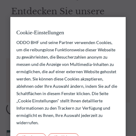
Entdecken Sie unsere
Fonds
Cookie-Einstellungen
Entdecken Sie unsere Fondsauswahl und finden Sie die
ODDO BHF und seine Partner verwenden Cookies,
Fonds, die Ihren Anlagezielen entsprechen
um die reibungslose Funktionsweise dieser Webseite
zu gewährleisten, die Besucherzahlen anonym zu
messen und die Anzeige von Multimedia-Inhalten zu
Alle nachstehend aufgeführten Fonds bergen das
Risiko eines Kapitalverlusts.
ermöglichen, die auf einer externen Website gehostet
Wir erinnern daran, dass die Wertentwicklung in
werden. Sie können diese Cookies akzeptieren,
der Vergangenheit keine Rückschlüsse auf die
ablehnen oder Ihre Auswahl ändern, indem Sie auf die
künftige Wertentwicklung zulässt. Sie schwankt im
Schaltflächen in diesem Fenster klicken. Die Seite
Laufe der Zeit.
„Cookie Einstellungen" stellt Ihnen detaillierte
Informationen zu den Trackern zur Verfügung und
ermöglicht es Ihnen, Ihre Auswahl jederzeit zu
widerrufen.
Nettoinventarwert