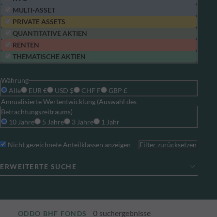
MULTI-ASSET
PRIVATE ASSETS
QUANTITATIVE AKTIEN
RENTEN
THEMATISCHE AKTIEN
Währung
Alle
EUR €
USD $
CHF F
GBP £
Annualisierte Wertentwicklung (Auswahl des
Betrachtungszeitraums)
10 Jahre
5 Jahre
3 Jahre
1 Jahr
Nicht gezeichnete Anteilklassen anzeigen
Filter zurücksetzen
ERWEITERTE SUCHE
0
suchergebnisse
ODDO BHF FONDS