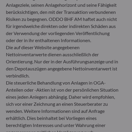
Anlageziele, seinen Anlagehorizont und seine Fähigkeit
berücksichtigen, den mit der Transaktion verbundenen
Risiken zu begegnen. ODDO BHF AM haftet auch nicht
für irgendwelche direkten oder indirekten Schäden aus
der Verwendung der vorliegenden Veröffentlichung
oder der in ihr enthaltenen Informationen.
MEHR ERFAHREN
Alle News
Die auf dieser Website angegebenen
Nettoinventarwerte dienen ausschließlich der
MARKTANALYSE
PRODUKTE
Orientierung. Nur der in der Ausführungsanzeige und in
17.07.2026
3
minuten
17.07.2026
den Depotauszügen angegebene Nettoinventarwert ist
Im Schatten des KI-Booms: Die
Energiesic
verbindlich.
Entstehung neuer Investmentchancen
Elektrifizi
Die steuerliche Behandlung von Anlagen in OGA-
Anteilen oder -Aktien ist von der persönlichen Situation
unverzicht
eines jeden Anlegers abhängig. Daher wird empfohlen,
attraktiv w
sich vor einer Zeichnung an einen Steuerberater zu
wenden. Weitere Informationen sind auf Anfrage
erhältlich. Dies beinhaltet bei Vorliegen eines
berechtigten Interesses und unter Wahrung einer