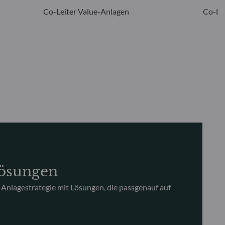
Co-Leiter Value-Anlagen
Co-Le
Lösungen
e Anlagestrategie mit Lösungen, die passgenauf auf