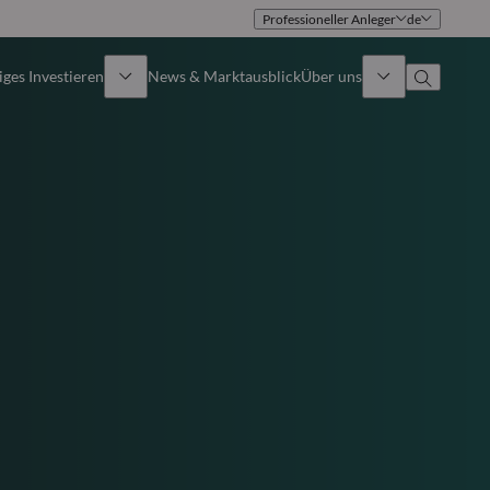
Professioneller Anleger
de
ges Investieren
News & Marktausblick
Über uns
Überblick
Identität
Ansatz
Führungsteam
Publikationen
Vertriebsteam
Standorte
Kontakt