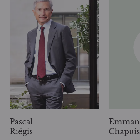
Pascal
Emman
Riégis
Chapuis