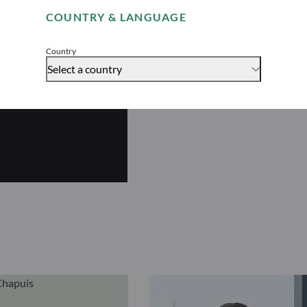
COUNTRY & LANGUAGE
Accept
Country
Select a country
uity