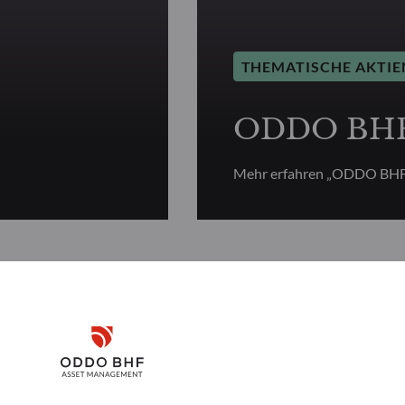
THEMATISCHE AKTIE
ODDO BHF 
Mehr erfahren „ODDO BHF 
Disclaimer
tive Aktien
Remember me for 30 days