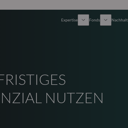
Expertise
Fonds
Nachhalti
Alle Fonds
Überblick
Fondsauswahl
Aktien
FRISTIGES
Partner-Publikumsfonds
Renten
Wie kann ich Fonds zeichnen?
Multi-Asset
NZIAL NUTZEN
Aktive ETFs
Private Assets