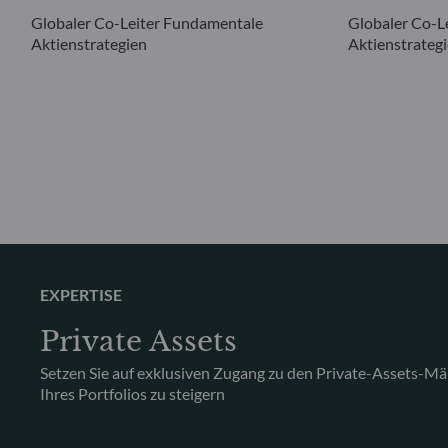
Globaler Co-Leiter Fundamentale
Globaler Co-L
Aktienstrategien
Aktienstrateg
EXPERTISE
Private Assets
Setzen Sie auf exklusiven Zugang zu den Private-Assets-Mä
Ihres Portfolios zu steigern