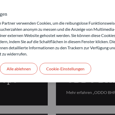
ngen
artner verwenden Cookies, um die reibungslose Funktionsweise
esucherzahlen anonym zu messen und die Anzeige von Multimedia-
ntale Aktien
einer externen Website gehostet werden. Sie können diese Cookie
ern, indem Sie auf die Schaltflächen in diesem Fenster klicken. Di
 Ihnen detaillierte Informationen zu den Trackern zur Verfügung un
t zu widerrufen.
FUNDAMENTALE AKT
Alle ablehnen
Cookie-Einstellungen
rope
ODDO BHF 
Mehr erfahren „ODDO BHF 