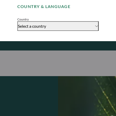
als auch die da
COUNTRY & LANGUAGE
Accept
Dieser Ansatz de
Ratings, externe
Country
Select a country