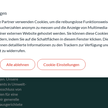
ngen
artner verwenden Cookies, um die reibungslose Funktionsweise
esucherzahlen anonym zu messen und die Anzeige von Multimedia-
einer externen Website gehostet werden. Sie können diese Cookie
ern, indem Sie auf die Schaltflächen in diesem Fenster klicken. Di
 Ihnen detaillierte Informationen zu den Trackern zur Verfügung un
zeugt, dass
t zu widerrufen.
ns bedarf, um
estments in
lichen und
Alle ablehnen
Cookie-Einstellungen
en Ausschlüsse,
ie erhebliche
rgen. Unsere
ments in Umwelt-
usschluss von
en für eine
ir generelle
 ausgerichtete