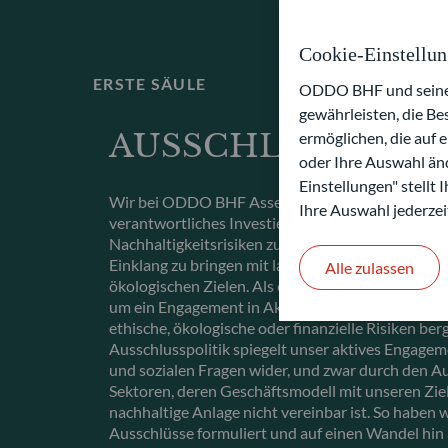
Cookie-Einstellu
ERSTE SÄULE
ODDO BHF und seine P
gewährleisten, die B
AUSSCHLÜSSE
ermöglichen, die auf 
oder Ihre Auswahl änd
Einstellungen" stellt
Wir bei ODDO BHF Asset Management sind über
Ihre Auswahl jederzei
verantwortliches Investieren eines klaren Rahme
Nachhaltigkeitsrisiken zu steuern und unsere Inv
Einklang zu bringen mit langfristigen gesellschaft
Alle zulassen
ökologischen Zielen. Als eine zentrale Säule dien
um ein Engagement in Aktivitäten zu vermeiden, d
ethische, ökologische oder finanzielle Risiken be
Ausschlusspolitik spiegelt unser aktives Engage
und sozialen Fragen wider, und zwar durch den A
Sektoren, deren Geschäftsmodell mit unseren Ziel
nachhaltige Anlage nicht vereinbar ist. So haben w
Ausschlüsse formuliert und auf einen Wandel hin