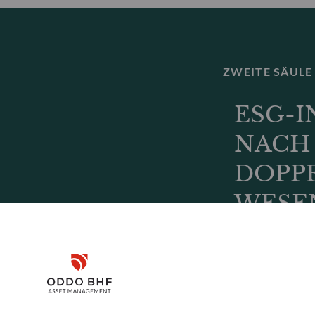
ZWEITE SÄULE
ESG-
NACH 
DOPP
WESE
Bei der Integra
Disclaimer
für börsennotie
Prinzip der dopp
bewerten sowohl
Remember me for 30 days
unternehmerische