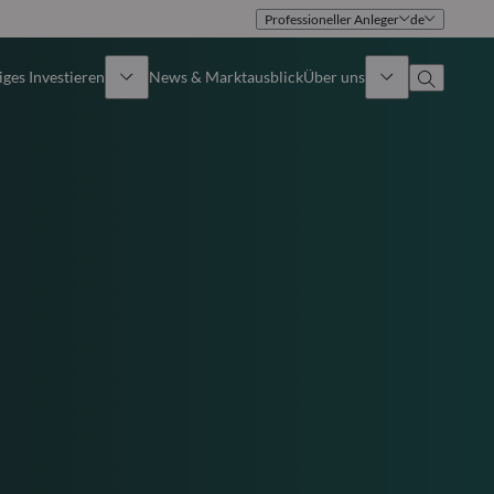
Professioneller Anleger
de
ges Investieren
News & Marktausblick
Über uns
Überblick
Identität
Ansatz
Führungsteam
Publikationen
Vertriebsteam
Standorte
Kontakt