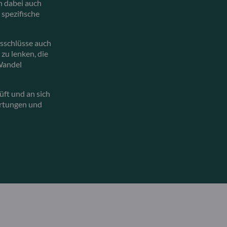
n dabei auch
spezifische
usschlüsse auch
zu lenken, die
Wandel
üft und an sich
artungen und