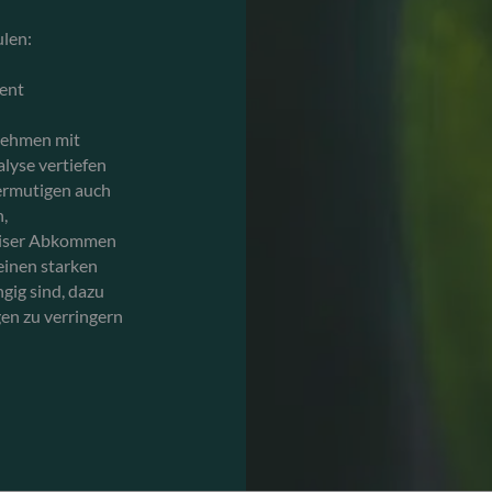
ulen:
ment
rnehmen mit
yse vertiefen
ermutigen auch
,
ariser Abkommen
einen starken
gig sind, dazu
en zu verringern
.