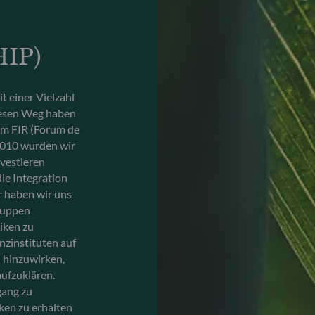
IP)
 einer Vielzahl
iesen Weg haben
dem FIR (Forum de
 2010 wurden wir
nvestieren
die Integration
r haben wir uns
gruppen
iken zu
nzinstituten auf
n hinzuwirken,
aufzuklären.
gang zu
en zu erhalten