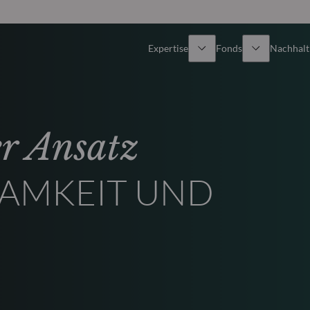
Expertise
Fonds
Nachhalti
Alle Fonds
Überblick
er Ansatz
Fondsauswahl
Aktien
SAMKEIT UND
Partner-Publikumsfonds
Renten
Wie kann ich Fonds zeichnen?
Multi-Asset
Aktive ETFs
Private Assets