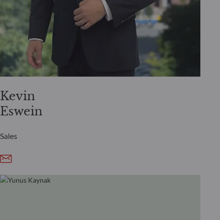
Kevin
Eswein
Sales