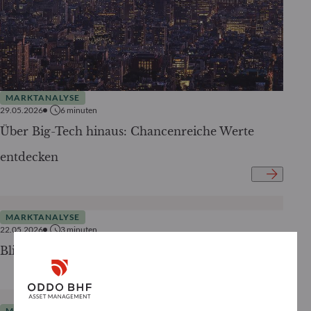
MARKTANALYSE
29.05.2026
6
minuten
Über Big-Tech hinaus: Chancenreiche Werte
entdecken
MARKTANALYSE
22.05.2026
3
minuten
Blick über den Konflikt hinaus
MARKTANALYSE