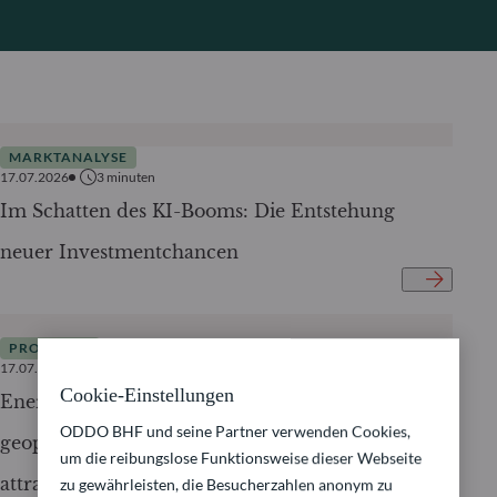
MARKTANALYSE
17.07.2026
3
minuten
Im Schatten des KI-Booms: Die Entstehung
neuer Investmentchancen
PRODUKTE
17.07.2026
3
minuten
Cookie-Einstellungen
Energiesicherheit – Warum Elektrifizierung
ODDO BHF und seine Partner verwenden Cookies,
geopolitisch unverzichtbar und für Investoren
um die reibungslose Funktionsweise dieser Webseite
attraktiv wird
zu gewährleisten, die Besucherzahlen anonym zu