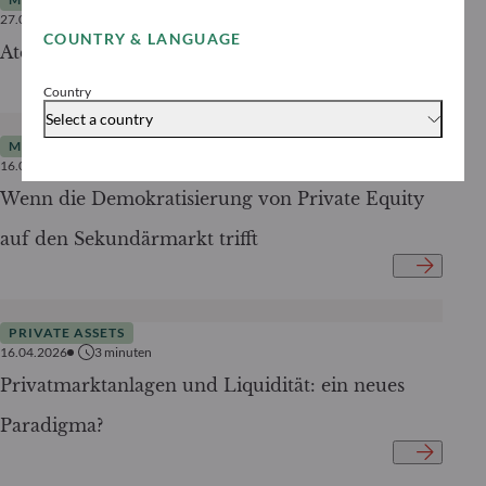
27.04.2026
4
minuten
COUNTRY & LANGUAGE
Atempause unter Druck
Country
Select a country
MARKTANALYSE
16.04.2026
3
minuten
Wenn die Demokratisierung von Private Equity
auf den Sekundärmarkt trifft
PRIVATE ASSETS
16.04.2026
3
minuten
Privatmarktanlagen und Liquidität: ein neues
Paradigma?