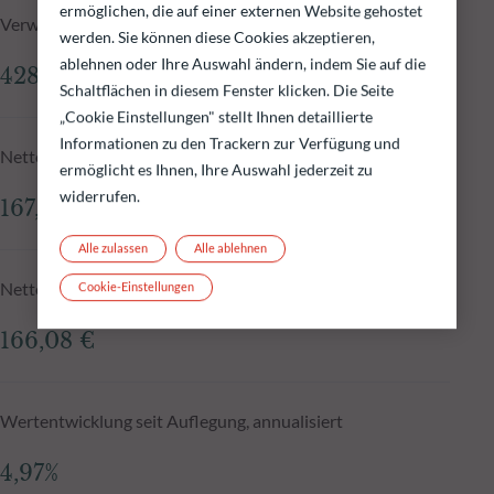
ermöglichen, die auf einer externen Website gehostet
Verwaltetes Fondsvolumen zum 04.08.2026
werden. Sie können diese Cookies akzeptieren,
ablehnen oder Ihre Auswahl ändern, indem Sie auf die
428,23 Mio.€
Schaltflächen in diesem Fenster klicken. Die Seite
„Cookie Einstellungen" stellt Ihnen detaillierte
Informationen zu den Trackern zur Verfügung und
Nettoinventarwert zum 04.08.2026
ermöglicht es Ihnen, Ihre Auswahl jederzeit zu
widerrufen.
167,82 €
Alle zulassen
Alle ablehnen
Nettoinventarwert N-1
Cookie-Einstellungen
166,08 €
Wertentwicklung seit Auflegung, annualisiert
4,97%