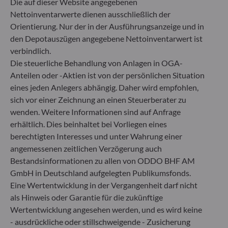
Die auf dieser Website angegebenen
Gallusanlage 8
Nettoinventarwerte dienen ausschließlich der
60329 Frankfurt am Main
Orientierung. Nur der in der Ausführungsanzeige und in
Deutschland
den Depotauszügen angegebene Nettoinventarwert ist
+49 (0) 69 920 50 0
verbindlich.
Von der Bundesanstalt für Finanzdienstleistungsaufsicht
Die steuerliche Behandlung von Anlagen in OGA-
(„BaFin“) zugelassene und beaufsichtigte
Anteilen oder -Aktien ist von der persönlichen Situation
Fondsverwaltungsgesellschaft
eines jeden Anlegers abhängig. Daher wird empfohlen,
Handelsregister : HRB 11971 Amtsgericht Düsseldorf
sich vor einer Zeichnung an einen Steuerberater zu
wenden. Weitere Informationen sind auf Anfrage
erhältlich. Dies beinhaltet bei Vorliegen eines
ODDO BHF Asset Management LUX
berechtigten Interesses und unter Wahrung einer
6, rue Gabriel Lippmann
angemessenen zeitlichen Verzögerung auch
L-5365 Munsbach
Bestandsinformationen zu allen von ODDO BHF AM
Luxemburg
GmbH in Deutschland aufgelegten Publikumsfonds.
+352 45 76 76 245
Eine Wertentwicklung in der Vergangenheit darf nicht
Von der Luxemburger Commission de Surveillance du
als Hinweis oder Garantie für die zukünftige
Secteur Financier (CSSF) zugelassene
Wertentwicklung angesehen werden, und es wird keine
Fondsverwaltungsgesellschaft, Handelsregisternummer: B
- ausdrückliche oder stillschweigende - Zusicherung
29891