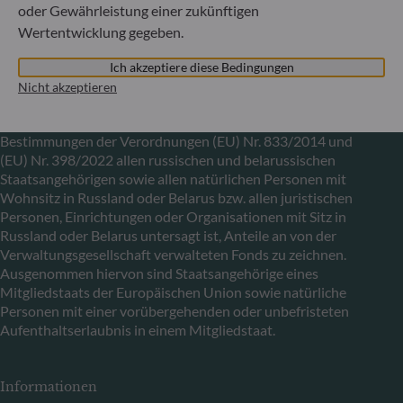
oder Gewährleistung einer zukünftigen
Wertentwicklung gegeben.
Mitteilung zu EU-Sanktionen gegen Russland
Ich akzeptiere diese Bedingungen
In Übereinstimmung mit den von der Europäischen Union
Nicht akzeptieren
im Zusammenhang mit der Ukraine-Krise verhängten
Sanktionen informieren wir Sie darüber, dass es gemäß den
Bestimmungen der Verordnungen (EU) Nr. 833/2014 und
(EU) Nr. 398/2022 allen russischen und belarussischen
Staatsangehörigen sowie allen natürlichen Personen mit
Wohnsitz in Russland oder Belarus bzw. allen juristischen
Personen, Einrichtungen oder Organisationen mit Sitz in
Russland oder Belarus untersagt ist, Anteile an von der
Verwaltungsgesellschaft verwalteten Fonds zu zeichnen.
Ausgenommen hiervon sind Staatsangehörige eines
Mitgliedstaats der Europäischen Union sowie natürliche
Personen mit einer vorübergehenden oder unbefristeten
Aufenthaltserlaubnis in einem Mitgliedstaat.
Informationen