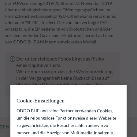
der EU-Verordnung 2019/2088 vom 27. November 2019
über nachhaltigkeitsbezogene Offenlegungspflichten im
Finanzdienstleistungssektor (EU-Offenlegungsverordnung,
oder auch "SFDR") fördert. Der von ihm verfolgte ESG-
Ansatz (d.h. die Einbeziehung von ökologischen und/oder
sozialen und/oder Governance-Faktoren ) beruht auf dem
von ODDO BHF AM intern entwickelten Modell.
Der untenstehende Fonds birgt das Risiko
eines Kapitalverlusts.
Wir erinnern daran, dass die Wertentwicklung
in der Vergangenheit keine Rückschlüsse auf
die künftige Wertentwicklung zulässt. Sie
schwankt im Laufe der Zeit.
Cookie-Einstellungen
ODDO BHF und seine Partner verwenden Cookies,
um die reibungslose Funktionsweise dieser Webseite
zu gewährleisten, die Besucherzahlen anonym zu
ZENTRALE KENNZAHLEN
messen und die Anzeige von Multimedia-Inhalten zu