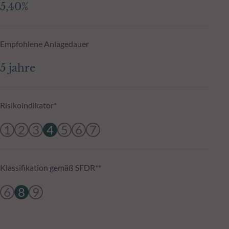
5,40%
Empfohlene Anlagedauer
5 jahre
Risikoindikator*
1
2
3
4
5
6
7
Klassifikation gemäß SFDR**
6
8
9