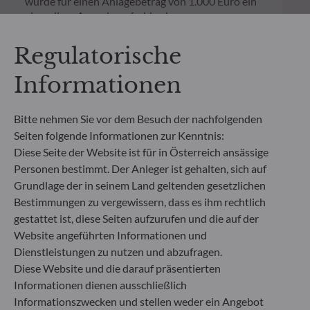
wurde für einen Anlagebetrag von 1.000 Euro ein
einmaliger Ausgabeaufschlag bzw.
Rücknahmegebühr gemäß dem in der Rubrik
„Merkmale“ aufgeführten Prozentsatz des
Regulatorische
Rücknahmepreises berücksichtigt. Kosten für die
Verwahrung von Fondsanteilen in Ihrem Depot
Informationen
können die Wertentwicklung zusätzlich mindern.
Bitte nehmen Sie vor dem Besuch der nachfolgenden
**Die EU-Verordnung zur Offenlegung von
Seiten folgende Informationen zur Kenntnis:
Nachhaltigkeitsinformationen (Sustainable
Diese Seite der Website ist für in Österreich ansässige
Finance Disclosure Regulation, SFDR) ist ein
Personen bestimmt. Der Anleger ist gehalten, sich auf
Regelwerk der EU, das darauf abzielt, das
Nachhaltigkeitsprofil von Fonds transparent,
Grundlage der in seinem Land geltenden gesetzlichen
besser vergleichbar und für Endinvestoren besser
Bestimmungen zu vergewissern, dass es ihm rechtlich
verständlich zu machen.
gestattet ist, diese Seiten aufzurufen und die auf der
Artikel 6: Das Fondsmanagementteam
Website angeführten Informationen und
berücksichtigt bei der Anlageentscheidung keine
Dienstleistungen zu nutzen und abzufragen.
Nachhaltigkeitsrisiken oder nachteiligen
Diese Website und die darauf präsentierten
Auswirkungen von Anlageentscheidungen auf
Informationen dienen ausschließlich
Nachhaltigkeitsfaktoren.
Artikel 8: Das Fondsmanagementteam adressiert
Informationszwecken und stellen weder ein Angebot