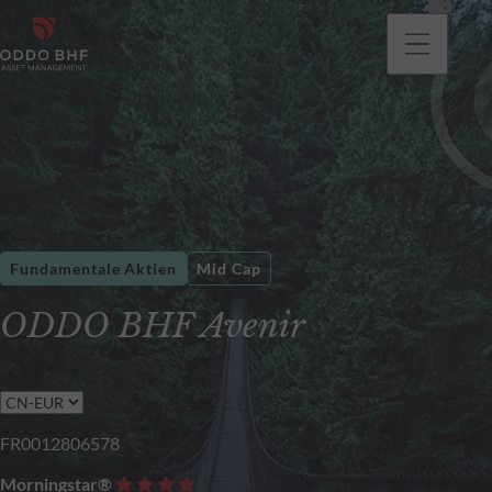
gehen
Fundamentale Aktien
Mid Cap
ODDO BHF Avenir
FR0012806578
Morningstar®