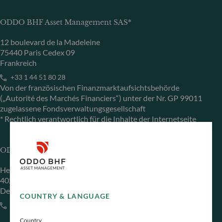
ODDO BHF Asset Management SAS*
12 boulevard de la Madeleine
75440 Paris Cedex 09
Frankreich
+33 1 44 51 80 28
Von der französischen Finanzmarktaufsichtsbehörde
(„Autorité des Marchés Financiers“) unter der Nr. GP 99011
zugelassene Fondsverwaltungsgesellschaft
* Rechtlich verantwortlich für die Inhalte der Internetseite
ODDO BHF Asset Management GmbH
Herzogstraße 15
40217 Düsseldorf
Deutschland
COUNTRY & LANGUAGE
+49 (0) 211 239 24 01
Country