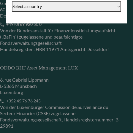
Gallusanlage 8
Select a country
60329 Frankfurt am Main
Deutschland
+49 (0) 69 920 50 0
Von der Bundesanstalt für Finanzdienstleistungsaufsicht
(„BaFin“) zugelassene und beaufsichtigte
Fondsverwaltungsgesellschaft
Handelsregister : HRB 11971 Amtsgericht Düsseldorf
ODDO BHF Asset Management LUX
6, rue Gabriel Lippmann
L-5365 Munsbach
Luxemburg
+352 45 76 76 245
Von der Luxemburger Commission de Surveillance du
Secteur Financier (CSSF) zugelassene
Fondsverwaltungsgesellschaft, Handelsregisternummer: B
29891