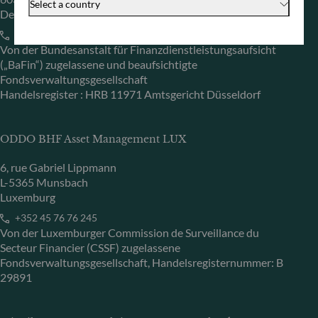
Select a country
Deutschland
+49 (0) 69 920 50 0
Von der Bundesanstalt für Finanzdienstleistungsaufsicht
(„BaFin“) zugelassene und beaufsichtigte
Fondsverwaltungsgesellschaft
Handelsregister : HRB 11971 Amtsgericht Düsseldorf
ODDO BHF Asset Management LUX
6, rue Gabriel Lippmann
L-5365 Munsbach
Luxemburg
+352 45 76 76 245
Von der Luxemburger Commission de Surveillance du
Secteur Financier (CSSF) zugelassene
Fondsverwaltungsgesellschaft, Handelsregisternummer: B
29891