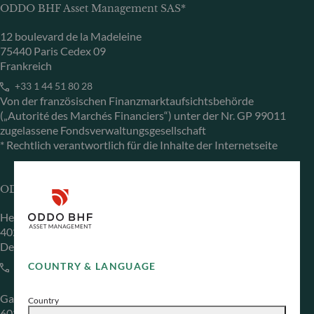
ODDO BHF Asset Management SAS*
12 boulevard de la Madeleine
75440 Paris Cedex 09
Frankreich
+33 1 44 51 80 28
Von der französischen Finanzmarktaufsichtsbehörde
(„Autorité des Marchés Financiers“) unter der Nr. GP 99011
zugelassene Fondsverwaltungsgesellschaft
* Rechtlich verantwortlich für die Inhalte der Internetseite
ODDO BHF Asset Management GmbH
Herzogstraße 15
40217 Düsseldorf
Deutschland
COUNTRY & LANGUAGE
+49 (0) 211 239 24 01
Gallusanlage 8
Country
60329 Frankfurt am Main