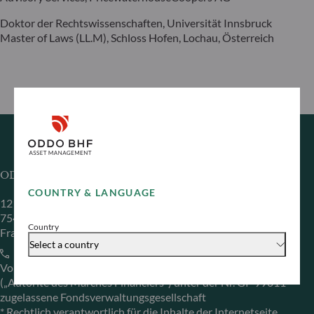
Doktor der Rechtswissenschaften, Universität Innsbruck
Master of Laws (LL.M), Schloss Hofen, Lochau, Österreich
ODDO BHF Asset Management SAS*
COUNTRY & LANGUAGE
12 boulevard de la Madeleine
75440 Paris Cedex 09
Country
Frankreich
Select a country
+33 1 44 51 80 28
Von der französischen Finanzmarktaufsichtsbehörde
(„Autorité des Marchés Financiers“) unter der Nr. GP 99011
zugelassene Fondsverwaltungsgesellschaft
* Rechtlich verantwortlich für die Inhalte der Internetseite