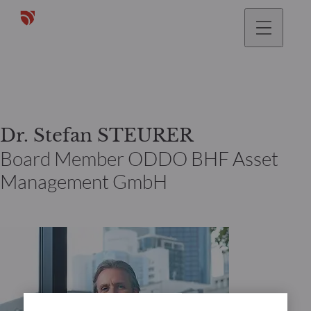
gehen
Dr. Stefan STEURER
Board Member ODDO BHF Asset
Management GmbH