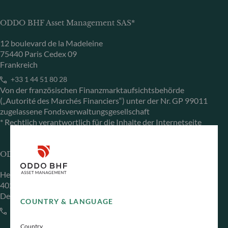
ODDO BHF Asset Management SAS*
12 boulevard de la Madeleine
75440 Paris Cedex 09
Frankreich
+33 1 44 51 80 28
Von der französischen Finanzmarktaufsichtsbehörde
(„Autorité des Marchés Financiers“) unter der Nr. GP 99011
zugelassene Fondsverwaltungsgesellschaft
* Rechtlich verantwortlich für die Inhalte der Internetseite
ODDO BHF Asset Management GmbH
Herzogstraße 15
40217 Düsseldorf
Deutschland
COUNTRY & LANGUAGE
+49 (0) 211 239 24 01
Country