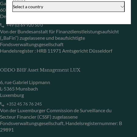
Gallusanlage 8
Select a country
60329 Frankfurt am Main
Deutschland
+49 (0) 69 920 50 0
Von der Bundesanstalt für Finanzdienstleistungsaufsicht
(„BaFin“) zugelassene und beaufsichtigte
Fondsverwaltungsgesellschaft
Handelsregister : HRB 11971 Amtsgericht Düsseldorf
ODDO BHF Asset Management LUX
6, rue Gabriel Lippmann
L-5365 Munsbach
Luxemburg
+352 45 76 76 245
Von der Luxemburger Commission de Surveillance du
Secteur Financier (CSSF) zugelassene
Fondsverwaltungsgesellschaft, Handelsregisternummer: B
29891