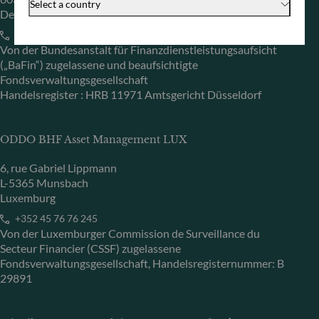
Select a country
Deutschland
+49 (0) 69 920 50 0
Von der Bundesanstalt für Finanzdienstleistungsaufsicht
(„BaFin“) zugelassene und beaufsichtigte
Fondsverwaltungsgesellschaft
Handelsregister : HRB 11971 Amtsgericht Düsseldorf
ODDO BHF Asset Management LUX
6, rue Gabriel Lippmann
L-5365 Munsbach
Luxemburg
+352 45 76 76 245
Von der Luxemburger Commission de Surveillance du
Secteur Financier (CSSF) zugelassene
Fondsverwaltungsgesellschaft, Handelsregisternummer: B
29891