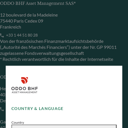
ODDO BHF Asset Management SAS*
12 boulevard de la Madeleine
75440 Paris Cedex 09
Frankreich
+33 1 44 51 80 28
Von der französischen Finanzmarktaufsichtsbehörde
(„Autorité des Marchés Financiers“) unter der Nr. GP 99011
zugelassene Fondsverwaltungsgesellschaft
* Rechtlich verantwortlich für die Inhalte der Internetseite
ODDO BHF Asset Management GmbH
Herzogstraße 15
40217 Düsseldorf
Deutschland
COUNTRY & LANGUAGE
+49 (0) 211 239 24 01
Gallusanlage 8
Country
60329 Frankfurt am Main