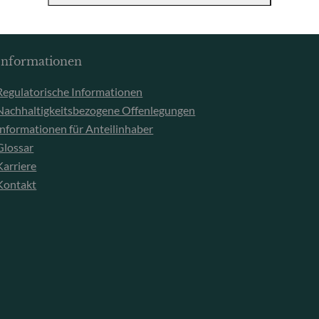
Fondsverwaltungsgesellschaft
F
Handelsregister : HRB 11971 Amtsgericht Düsseldorf
2
Informationen
Regulatorische Informationen
Nachhaltigkeitsbezogene Offenlegungen
Informationen für Anteilinhaber
Glossar
Karriere
Kontakt