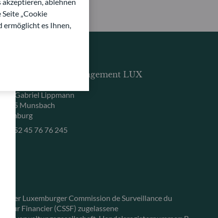
s akzeptieren, ablehnen
e Seite „Cookie
d ermöglicht es Ihnen,
DDO BHF Asset Management LUX
, rue Gabriel Lippmann
-5365 Munsbach
uxemburg
+352 45 76 76 245
on der Luxemburger Commission de Surveillance du
ecteur Financier (CSSF) zugelassene