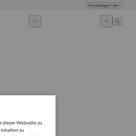
Privatanleger
de
ges Investieren
News & Marktausblick
Über uns
Überblick
Identität
Ansatz
Führungsteam
Publikationen
Vertriebsteam
Standorte
Kontakt
 dieser Webseite zu
Inhalten zu