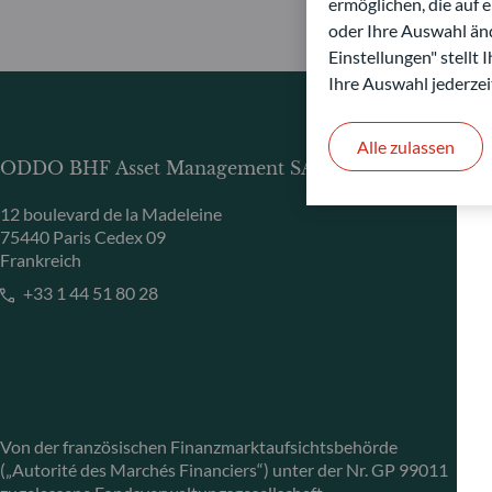
ermöglichen, die auf 
oder Ihre Auswahl änd
Einstellungen" stellt
Ihre Auswahl jederzei
Alle zulassen
ODDO BHF Asset Management SAS*
12 boulevard de la Madeleine
75440 Paris Cedex 09
Frankreich
+33 1 44 51 80 28
Von der französischen Finanzmarktaufsichtsbehörde
(„Autorité des Marchés Financiers“) unter der Nr. GP 99011