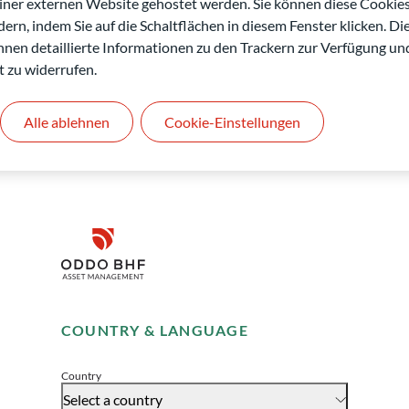
einer externen Website gehostet werden. Sie können diese Cookie
ern, indem Sie auf die Schaltflächen in diesem Fenster klicken. Di
 Ihnen detaillierte Informationen zu den Trackern zur Verfügung un
t zu widerrufen.
Alle ablehnen
Cookie-Einstellungen
ODDO BHF Asset Management GmbH
O
Herzogstraße 15
6
40217 Düsseldorf
L
Deutschland
L
Disclaimer
+49 (0) 211 239 24 01
Gallusanlage 8
Remember me for 30 days
60329 Frankfurt am Main
Deutschland
COUNTRY & LANGUAGE
Accept
+49 (0) 69 920 50 0
Von der Bundesanstalt für Finanzdienstleistungsaufsicht
V
Country
(„BaFin“) zugelassene und beaufsichtigte
S
Select a country