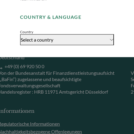
Remember me for 30 days
Herzogstraße 15
6
40217 Düsseldorf
L
COUNTRY & LANGUAGE
Accept
Deutschland
L
+49 (0) 211 239 24 01
Country
Select a country
Gallusanlage 8
60329 Frankfurt am Main
Deutschland
+49 (0) 69 920 50 0
Von der Bundesanstalt für Finanzdienstleistungsaufsicht
V
(„BaFin“) zugelassene und beaufsichtigte
S
Fondsverwaltungsgesellschaft
F
Handelsregister : HRB 11971 Amtsgericht Düsseldorf
2
Informationen
Regulatorische Informationen
Nachhaltigkeitsbezogene Offenlegungen