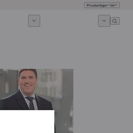
Privatanleger
de
ges Investieren
News & Marktausblick
Über uns
Überblick
Identität
Ansatz
Führungsteam
Publikationen
Vertriebsteam
Standorte
Kontakt