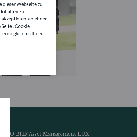
 dieser Webseite zu
Inhalten zu
s akzeptieren, ablehnen
e Seite „Cookie
d ermöglicht es Ihnen,
DDO BHF Asset Management LUX