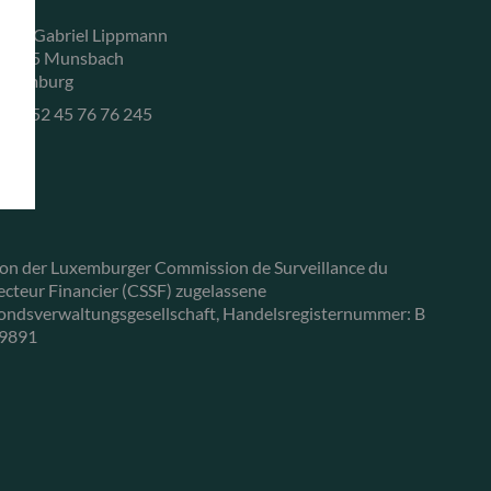
, rue Gabriel Lippmann
-5365 Munsbach
uxemburg
+352 45 76 76 245
on der Luxemburger Commission de Surveillance du
ecteur Financier (CSSF) zugelassene
ondsverwaltungsgesellschaft, Handelsregisternummer: B
9891