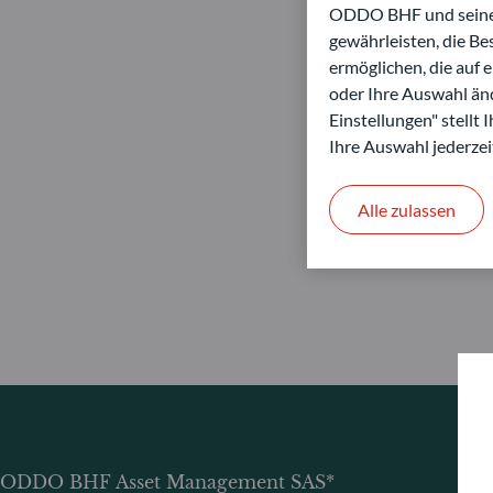
ODDO BHF und seine P
gewährleisten, die B
ermöglichen, die auf 
oder Ihre Auswahl änd
Einstellungen" stellt
Ihre Auswahl jederzei
Alle zulassen
ODDO BHF Asset Management SAS*