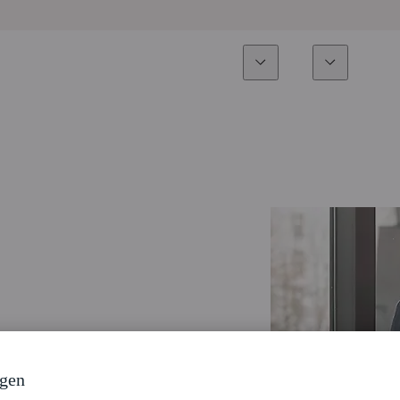
Expertise
Fonds
Nachhalti
Alle Fonds
Überblick
Fondsauswahl
Aktien
Partner-Publikumsfonds
Renten
Wie kann ich Fonds zeichnen?
Multi-Asset
Aktive ETFs
ngen
Private Assets